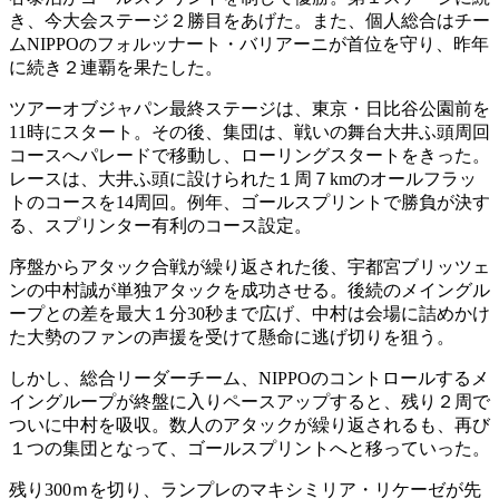
き、今大会ステージ２勝目をあげた。また、個人総合はチー
ムNIPPOのフォルッナート・バリアーニが首位を守り、昨年
に続き２連覇を果たした。
ツアーオブジャパン最終ステージは、東京・日比谷公園前を
11時にスタート。その後、集団は、戦いの舞台大井ふ頭周回
コースへパレードで移動し、ローリングスタートをきった。
レースは、大井ふ頭に設けられた１周７kmのオールフラッ
トのコースを14周回。例年、ゴールスプリントで勝負が決す
る、スプリンター有利のコース設定。
序盤からアタック合戦が繰り返された後、宇都宮ブリッツェ
ンの中村誠が単独アタックを成功させる。後続のメイングル
ープとの差を最大１分30秒まで広げ、中村は会場に詰めかけ
た大勢のファンの声援を受けて懸命に逃げ切りを狙う。
しかし、総合リーダーチーム、NIPPOのコントロールするメ
イングループが終盤に入りペースアップすると、残り２周で
ついに中村を吸収。数人のアタックが繰り返されるも、再び
１つの集団となって、ゴールスプリントへと移っていった。
残り300ｍを切り、ランプレのマキシミリア・リケーゼが先