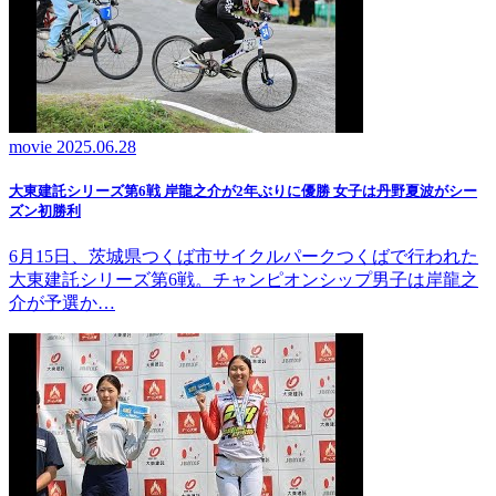
movie
2025.06.28
大東建託シリーズ第6戦 岸龍之介が2年ぶりに優勝 女子は丹野夏波がシー
ズン初勝利
6月15日、茨城県つくば市サイクルパークつくばで行われた
大東建託シリーズ第6戦。チャンピオンシップ男子は岸龍之
介が予選か…