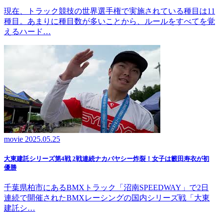
現在、トラック競技の世界選手権で実施されている種目は11
種目。あまりに種目数が多いことから、ルールをすべてを覚
えるハード…
movie
2025.05.25
大東建託シリーズ第4戦 2戦連続ナカバヤシー炸裂！女子は籔田寿衣が初
優勝
千葉県柏市にあるBMXトラック「沼南SPEEDWAY」で2日
連続で開催されたBMXレーシングの国内シリーズ戦「大東
建託シ…