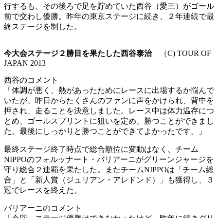
行するも、その後ろで足を貯めていた西谷（愛三）がゴール
前で交わし優勝。昨年の東京ステージに続き、２年連続で最
終ステージを制した。
今大会ステージ２勝目を果たした西谷泰治
（C) TOUR OF
JAPAN 2013
西谷のコメント
「体調が悪く、熱があったためにレースに出場するか悩んで
いたが、昨日からたくさんのファンに声をかけられ、背中を
押され、走ることを決意しました。レース中は体力温存につ
とめ、ゴールスプリントに狙いを定め、勝つことができまし
た。最後にしっかりと勝つことができてよかったです。」
最終ステージ終了時点で総合順位に変動はなく、チーム
NIPPOのフォルッナート・バリアーニがグリーンジャージを
守り総合２連覇を果たした。またチームNIPPOは「チーム総
合」と「新人賞（ジュリアン・アレドンド）」も獲得し、３
冠でレースを終えた。
バリアーニのコメント