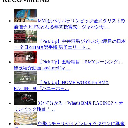
MVPはパリパラリンピック金メダリスト杉
浦佳子 JCF初となる年間授賞式「ジャパンサ…
【Pick Up】中井飛馬が5年ぶり2度目の日本
一 全日本BMX選手権 男子エリート…
【Pick Up】五輪種目「BMXレーシング」
競技紹介動画 produced by …
【Pick Up】HOME WORK for BMX
RACING #9「バニーホッ…
3分で分かる！What’s BMX RACING? 〜オ
リンピック種目「…
空飛ぶチャリがイオンレイクタウンに興奮