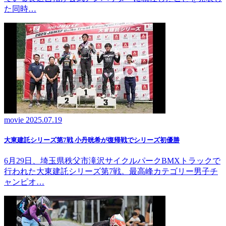
た同時…
movie
2025.07.19
大東建託シリーズ第7戦 ⼩丹晄希が復帰戦でシリーズ初優勝
6月29日、埼玉県秩父市滝沢サイクルパークBMXトラックで
行われた大東建託シリーズ第7戦。最高峰カテゴリー男子チ
ャンピオ…