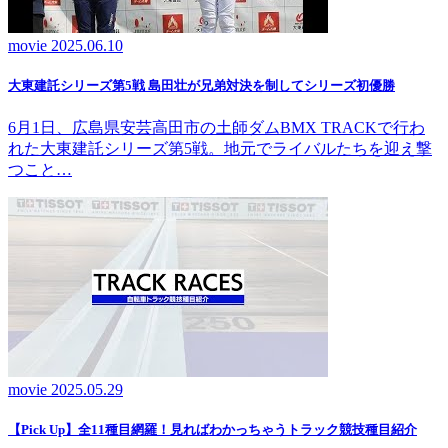
movie
2025.06.10
大東建託シリーズ第5戦 島田壮が兄弟対決を制してシリーズ初優勝
6月1日、広島県安芸高田市の土師ダムBMX TRACKで行わ
れた大東建託シリーズ第5戦。地元でライバルたちを迎え撃
つこと…
movie
2025.05.29
【Pick Up】全11種目網羅！見ればわかっちゃうトラック競技種目紹介