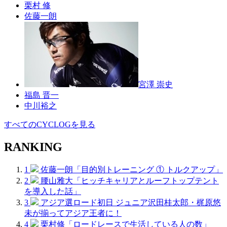
栗村 修
佐藤一朗
宮澤 崇史
福島 晋一
中川裕之
すべてのCYCLOGを見る
RANKING
1
佐藤一朗「目的別トレーニング ① トルクアップ」
2
腰山雅大「ヒッチキャリアとルーフトップテント
を導入した話」
3
アジア選ロード初日 ジュニア沢田桂太郎・梶原悠
未が揃ってアジア王者に！
4
栗村修「ロードレースで生活している人の数」