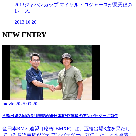
2013ジャパンカップ マイケル・ロジャースが悪天候の
レース...
2013.10.20
NEW ENTRY
movie
2025.09.20
五輪出場３回の長迫吉拓が全日本BMX連盟のアンバサダーに就任
全日本BMX 連盟（略称JBMXF）は、五輪出場3度を果たし
ている長迫吉拓が公式アンバサダーに就任したことを発表し