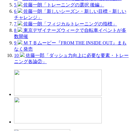
5
佐藤一朗「トレーニングの選択 後編」
6
佐藤一朗「新しいシーズン・新しい目標・新しい
チャレンジ」
7
佐藤一朗「フィジカルトレーニングの指標」
8
東京デザイナーズウィークで自転車イベントが多
数開催
9
ＭＴＢムービー『FROM THE INSIDE OUT』まも
なく発売
10
佐藤一郎「ダッシュ力向上に必要な要素・トレー
ニング各論②」