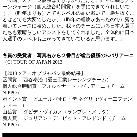
「今回、ステージ優勝はできなかったけど、昨年に続きグリ
ーンジャージ（個人総合時間賞）を手にできてうれしいで
す。（昨年よりも）とてもレベルの高い戦いで、勝ち抜くこ
とはとても大変でしたが、（昨年の経験があったので）落ち
着いてレースに臨めました。我々のチームにいる日本人選手
たちも素晴らしいアシストをしてくれました。全体的に日本
人選手のレベルも上がってきていていると思います。」
各賞の受賞者 写真右から２番目が総合優勝のF.バリアーニ
（C) TOUR OF JAPAN 2013
【2013ツアーオブジャパン最終結果】
区間賞 西谷泰治（愛三工業レーシングチーム）
個人総合時間賞 フォルッナート・バリアーニ（チーム
NIPPO）
ポイント賞 ピエールパオロ・デ ネグリ（ヴィー二ファン
ティー二）
山岳賞 ダビデ・ヴィガノ（ランプレ・メリダ）
新人賞 ジュリアン・デービット・アレドンド（チーム
NIPPO）