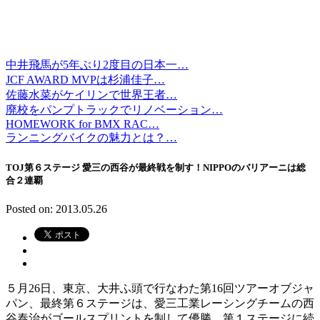
中井飛馬が5年ぶり2度目の日本一…
JCF AWARD MVPは杉浦佳子…
佐藤水菜がケイリンで世界王者…
廃校をパンプトラックでリノベーション…
HOMEWORK for BMX RAC…
ランニングバイクの魅力とは？…
TOJ第６ステージ 愛三の西谷が最終戦を制す！NIPPOのバリアーニは総
合２連覇
Posted on: 2013.05.26
５月26日、東京、大井ふ頭で行なわた第16回ツアーオブジャ
パン、最終第６ステージは、愛三工業レーシングチームの西
谷泰治がゴールスプリントを制して優勝。第１ステージに続