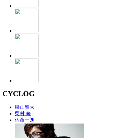
CYCLOG
腰山雅大
栗村 修
佐藤一朗