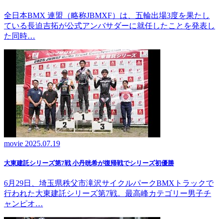
全日本BMX 連盟（略称JBMXF）は、五輪出場3度を果たし
ている長迫吉拓が公式アンバサダーに就任したことを発表し
た同時…
movie
2025.07.19
大東建託シリーズ第7戦 ⼩丹晄希が復帰戦でシリーズ初優勝
6月29日、埼玉県秩父市滝沢サイクルパークBMXトラックで
行われた大東建託シリーズ第7戦。最高峰カテゴリー男子チ
ャンピオ…