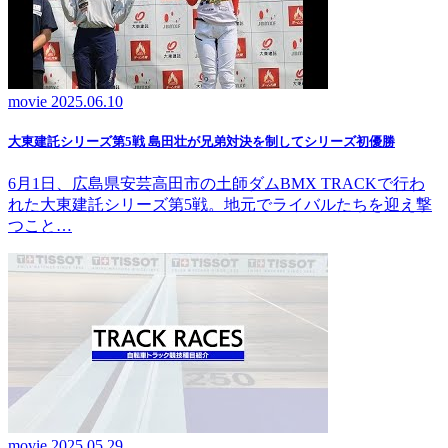
movie
2025.06.10
大東建託シリーズ第5戦 島田壮が兄弟対決を制してシリーズ初優勝
6月1日、広島県安芸高田市の土師ダムBMX TRACKで行わ
れた大東建託シリーズ第5戦。地元でライバルたちを迎え撃
つこと…
movie
2025.05.29