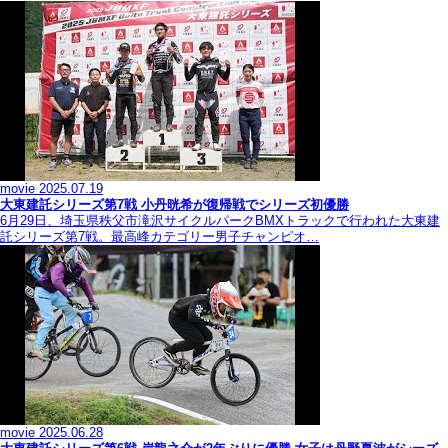
movie
2025.07.19
大東建託シリーズ第7戦 ⼩丹晄希が復帰戦でシリーズ初優勝
6月29日、埼玉県秩父市滝沢サイクルパークBMXトラックで行われた大東建
託シリーズ第7戦。最高峰カテゴリー男子チャンピオ…
movie
2025.06.28