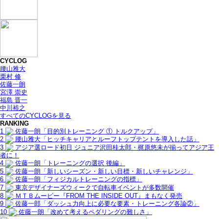
CYCLOG
腰山雅大
栗村 修
佐藤一朗
宮澤 崇史
福島 晋一
中川裕之
すべてのCYCLOGを見る
RANKING
1
佐藤一朗「目的別トレーニング ① トルクアップ」
2
腰山雅大「ヒッチキャリアとルーフトップテントを導入した話」
3
アジア選ロード初日 ジュニア沢田桂太郎・梶原悠未が揃ってアジア王
者に！
4
佐藤一朗「トレーニングの選択 後編」
5
佐藤一朗「新しいシーズン・新しい目標・新しいチャレンジ」
6
佐藤一朗「フィジカルトレーニングの指標」
7
東京デザイナーズウィークで自転車イベントが多数開催
8
ＭＴＢムービー『FROM THE INSIDE OUT』まもなく発売
9
佐藤一郎「ダッシュ力向上に必要な要素・トレーニング各論②」
10
佐藤一朗「改めて考えるペダリングの難しさ」