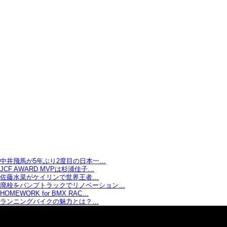
中井飛馬が5年ぶり2度目の日本一…
JCF AWARD MVPは杉浦佳子…
佐藤水菜がケイリンで世界王者…
廃校をパンプトラックでリノベーション…
HOMEWORK for BMX RAC…
ランニングバイクの魅力とは？…