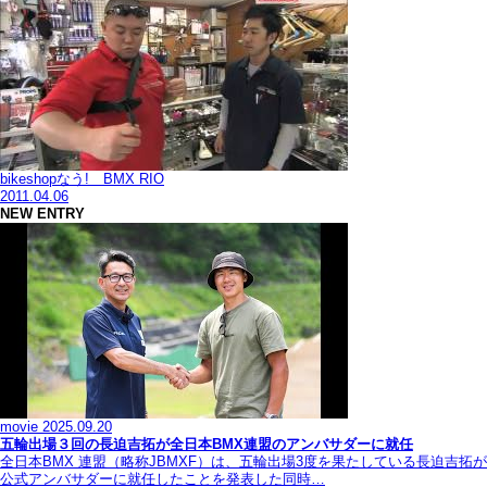
bikeshopなう! BMX RIO
2011.04.06
NEW ENTRY
movie
2025.09.20
五輪出場３回の長迫吉拓が全日本BMX連盟のアンバサダーに就任
全日本BMX 連盟（略称JBMXF）は、五輪出場3度を果たしている長迫吉拓が
公式アンバサダーに就任したことを発表した同時…