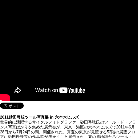
2011砂田弓弦ツール写真展 in 六本木ヒルズ
世界的に活躍するサイクルフォトグラファー砂田弓弦氏のツール・ド・フラ
ンス写真ばかりを集めた展示会が、東京・港区の六本木ヒルズで2011年6月
28日から7月24日の間、開催された。真夏の東京が見渡せる52階の展望フロ
アに砂田氏珠玉の作品群が所せましと展示され、夏の風物詩たるツール・