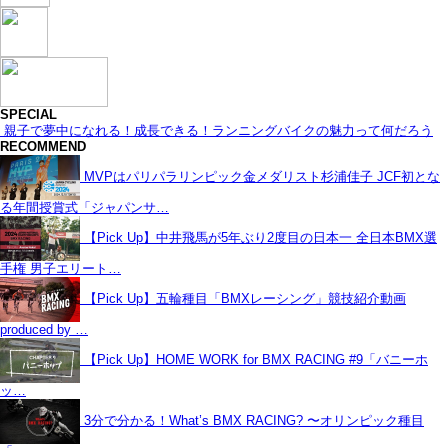
SPECIAL
親子で夢中になれる！成長できる！ランニングバイクの魅力って何だろう
RECOMMEND
MVPはパリパラリンピック金メダリスト杉浦佳子 JCF初とな
る年間授賞式「ジャパンサ…
【Pick Up】中井飛馬が5年ぶり2度目の日本一 全日本BMX選
手権 男子エリート…
【Pick Up】五輪種目「BMXレーシング」競技紹介動画
produced by …
【Pick Up】HOME WORK for BMX RACING #9「バニーホ
ッ…
3分で分かる！What’s BMX RACING? 〜オリンピック種目