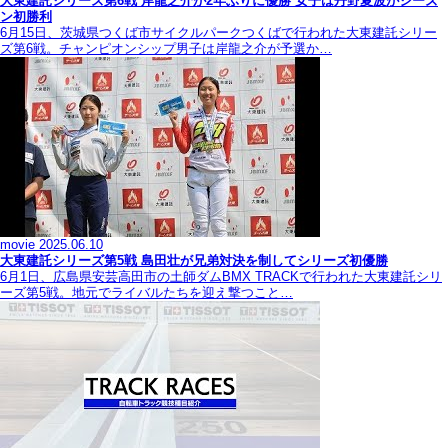
大東建託シリーズ第6戦 岸龍之介が2年ぶりに優勝 女子は丹野夏波がシーズ
ン初勝利
6月15日、茨城県つくば市サイクルパークつくばで行われた大東建託シリー
ズ第6戦。チャンピオンシップ男子は岸龍之介が予選か…
movie
2025.06.10
大東建託シリーズ第5戦 島田壮が兄弟対決を制してシリーズ初優勝
6月1日、広島県安芸高田市の土師ダムBMX TRACKで行われた大東建託シリ
ーズ第5戦。地元でライバルたちを迎え撃つこと…