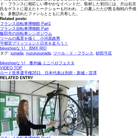
ド・フランスに相応しい華やかなイベントだ。取材した初日には、片山右京
氏をゲストに迎えたトークショーも行われ、この夏ふたたび甦る熱戦の予感
を、多数訪れたファンらとともに共有した。
Related posts:
フランス自転車博物館 Part1
フランス自転車博物館 Part
飯田市の自転車シンポジウム
ツールの風景を描く 小河原政男
宇都宮ブリッツェンと日光を走ろう！
bikeshopなう! BMX RIO
タグ:
sunada
,
yuzurusunada
,
ツール・ド・フランス
,
砂田弓弦
bikeshopなう! 番外編 ミニベロフェスタ
VIDEO TOP
ロード世界選手権2011 日本代表は別府・新城・宮澤
RELATED ENTRY