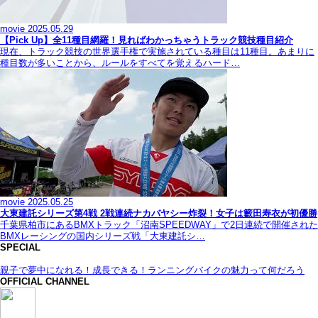
movie
2025.05.29
【Pick Up】全11種目網羅！見ればわかっちゃうトラック競技種目紹介
現在、トラック競技の世界選手権で実施されている種目は11種目。あまりに
種目数が多いことから、ルールをすべてを覚えるハード…
movie
2025.05.25
大東建託シリーズ第4戦 2戦連続ナカバヤシー炸裂！女子は籔田寿衣が初優勝
千葉県柏市にあるBMXトラック「沼南SPEEDWAY」で2日連続で開催された
BMXレーシングの国内シリーズ戦「大東建託シ…
SPECIAL
親子で夢中になれる！成長できる！ランニングバイクの魅力って何だろう
OFFICIAL CHANNEL