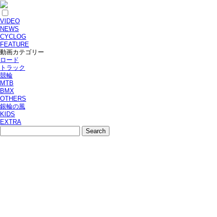
VIDEO
NEWS
CYCLOG
FEATURE
動画カテゴリー
ロード
トラック
競輪
MTB
BMX
OTHERS
銀輪の風
KIDS
EXTRA