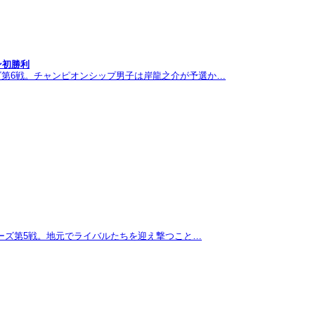
ン初勝利
ズ第6戦。チャンピオンシップ男子は岸龍之介が予選か…
リーズ第5戦。地元でライバルたちを迎え撃つこと…