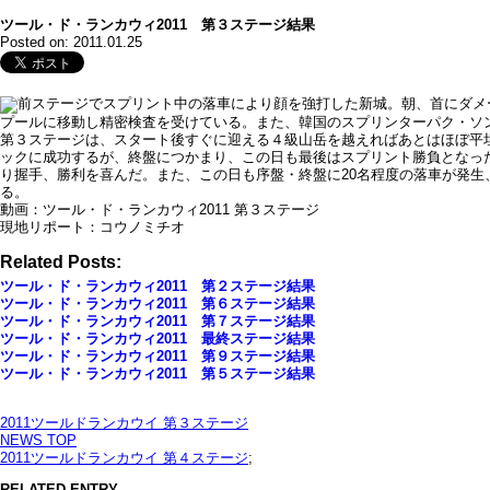
ツール・ド・ランカウィ2011 第３ステージ結果
Posted on: 2011.01.25
前ステージでスプリント中の落車により顔を強打した新城。朝、首にダメ
プールに移動し精密検査を受けている。また、韓国のスプリンターパク・ソ
第３ステージは、スタート後すぐに迎える４級山岳を越えればあとはほぼ平
ックに成功するが、終盤につかまり、この日も最後はスプリント勝負となっ
り握手、勝利を喜んだ。また、この日も序盤・終盤に20名程度の落車が発
る。
動画：ツール・ド・ランカウィ2011 第３ステージ
現地リポート：コウノミチオ
Related Posts:
ツール・ド・ランカウィ2011 第２ステージ結果
ツール・ド・ランカウィ2011 第６ステージ結果
ツール・ド・ランカウィ2011 第７ステージ結果
ツール・ド・ランカウィ2011 最終ステージ結果
ツール・ド・ランカウィ2011 第９ステージ結果
ツール・ド・ランカウィ2011 第５ステージ結果
2011ツールドランカウイ 第３ステージ
NEWS TOP
2011ツールドランカウイ 第４ステージ
;
RELATED ENTRY