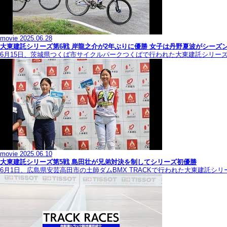
movie
2025.06.28
大東建託シリーズ第6戦 岸龍之介が2年ぶりに優勝 女子は丹野夏波がシーズ
6月15日、茨城県つくば市サイクルパークつくばで行われた大東建託シリー
movie
2025.06.10
大東建託シリーズ第5戦 島田壮が兄弟対決を制してシリーズ初優勝
6月1日、広島県安芸高田市の土師ダムBMX TRACKで行われた大東建託シ