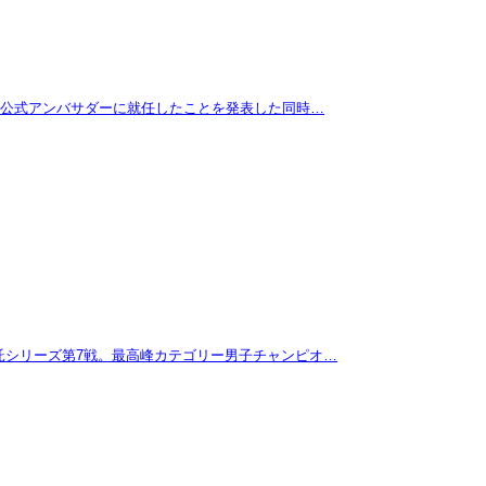
拓が公式アンバサダーに就任したことを発表した同時…
託シリーズ第7戦。最高峰カテゴリー男子チャンピオ…