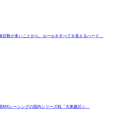
に種目数が多いことから、ルールをすべてを覚えるハード…
たBMXレーシングの国内シリーズ戦「大東建託シ…