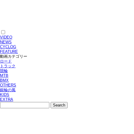
VIDEO
NEWS
CYCLOG
FEATURE
動画カテゴリー
ロード
トラック
競輪
MTB
BMX
OTHERS
銀輪の風
KIDS
EXTRA