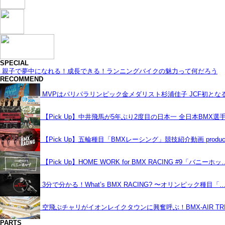
SPECIAL
親子で夢中になれる！成長できる！ランニングバイクの魅力って何だろう
RECOMMEND
MVPはパリパラリンピック金メダリスト杉浦佳子 JCF初と
【Pick Up】中井飛馬が5年ぶり2度目の日本一 全日本BMX選
【Pick Up】五輪種目「BMXレーシング」競技紹介動画 produce
【Pick Up】HOME WORK for BMX RACING #9「バニーホッ
3分で分かる！What’s BMX RACING? 〜オリンピック種目「
空飛ぶチャリがイオンレイクタウンに興奮呼ぶ！BMX-AIR TRIC
PARTS