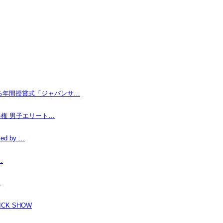
なる年間授賞式「ジャパンサ…
手権 男子エリート…
d by …
…
…
K SHOW