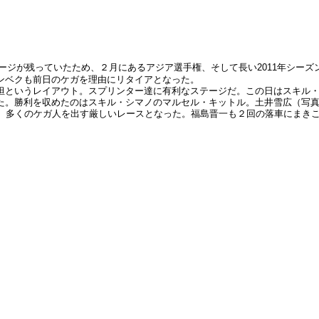
ージが残っていたため、２月にあるアジア選手権、そして長い2011年シー
ンベクも前日のケガを理由にリタイアとなった。
坦というレイアウト。スプリンター達に有利なステージだ。この日はスキル
た。勝利を収めたのはスキル・シマノのマルセル・キットル。土井雪広（写
生、多くのケガ人を出す厳しいレースとなった。福島晋一も２回の落車にまき