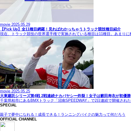
movie
2025.05.29
【Pick Up】全11種目網羅！見ればわかっちゃうトラック競技種目紹介
現在、トラック競技の世界選手権で実施されている種目は11種目。あまり
movie
2025.05.25
大東建託シリーズ第4戦 2戦連続ナカバヤシー炸裂！女子は籔田寿衣が初優勝
千葉県柏市にあるBMXトラック「沼南SPEEDWAY」で2日連続で開催され
SPECIAL
親子で夢中になれる！成長できる！ランニングバイクの魅力って何だろう
OFFICIAL CHANNEL