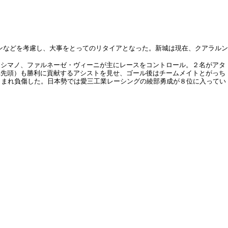
ズンなどを考慮し、大事をとってのリタイアとなった。新城は現在、クアラルン
・シマノ、ファルネーゼ・ヴィーニが主にレースをコントロール。２名がアタ
真先頭）も勝利に貢献するアシストを見せ、ゴール後はチームメイトとがっち
こまれ負傷した。日本勢では愛三工業レーシングの綾部勇成が８位に入ってい