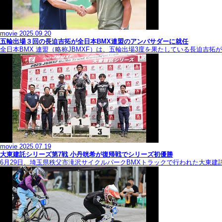
movie
2025.09.20
五輪出場３回の長迫吉拓が全日本BMX連盟のアンバサダーに就任
全日本BMX 連盟（略称JBMXF）は、五輪出場3度を果たしている長迫吉
movie
2025.07.19
大東建託シリーズ第7戦 ⼩丹晄希が復帰戦でシリーズ初優勝
6月29日、埼玉県秩父市滝沢サイクルパークBMXトラックで行われた大東建