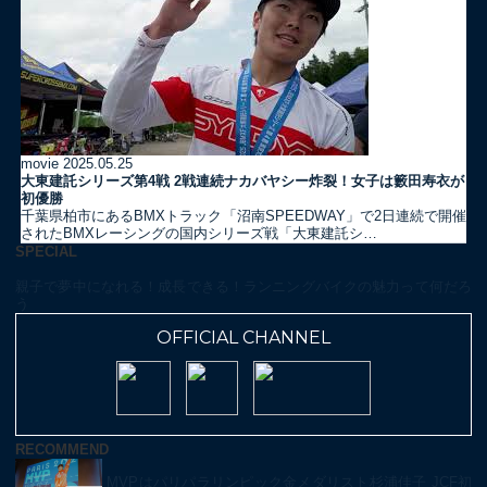
movie
2025.05.25
大東建託シリーズ第4戦 2戦連続ナカバヤシー炸裂！女子は籔田寿衣が
初優勝
千葉県柏市にあるBMXトラック「沼南SPEEDWAY」で2日連続で開催
されたBMXレーシングの国内シリーズ戦「大東建託シ…
SPECIAL
親子で夢中になれる！成長できる！ランニングバイクの魅力って何だろ
う
OFFICIAL CHANNEL
RECOMMEND
MVPはパリパラリンピック金メダリスト杉浦佳子 JCF初