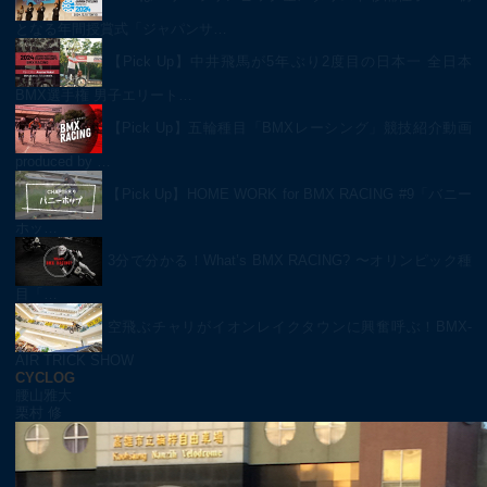
となる年間授賞式「ジャパンサ…
【Pick Up】中井飛馬が5年ぶり2度目の日本一 全日本
BMX選手権 男子エリート…
【Pick Up】五輪種目「BMXレーシング」競技紹介動画
produced by …
【Pick Up】HOME WORK for BMX RACING #9「バニー
ホッ…
3分で分かる！What’s BMX RACING? 〜オリンピック種
目「…
空飛ぶチャリがイオンレイクタウンに興奮呼ぶ！BMX-
AIR TRICK SHOW
CYCLOG
腰山雅大
栗村 修