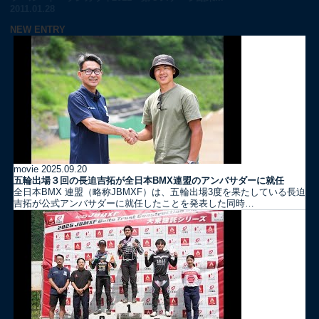
2011.01.28
NEW ENTRY
movie
2025.09.20
五輪出場３回の長迫吉拓が全日本BMX連盟のアンバサダーに就任
全日本BMX 連盟（略称JBMXF）は、五輪出場3度を果たしている長迫
吉拓が公式アンバサダーに就任したことを発表した同時…