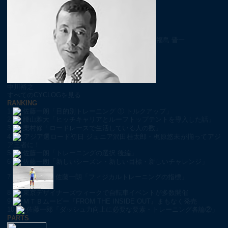
福島 晋一
中川裕之
すべてのCYCLOGを見る
RANKING
1
佐藤一朗「目的別トレーニング ① トルクアップ」
2
腰山雅大「ヒッチキャリアとルーフトップテントを導入した話」
3
栗村修「ロードレースで生活している人の数」
4
アジア選ロード初日 ジュニア沢田桂太郎・梶原悠未が揃ってアジ
ア王者に！
5
佐藤一朗「トレーニングの選択 後編」
6
佐藤一朗「新しいシーズン・新しい目標・新しいチャレンジ」
7
佐藤一朗「フィジカルトレーニングの指標」
8
東京デザイナーズウィークで自転車イベントが多数開催
9
ＭＴＢムービー『FROM THE INSIDE OUT』まもなく発売
10
佐藤一郎「ダッシュ力向上に必要な要素・トレーニング各論②」
PARTS