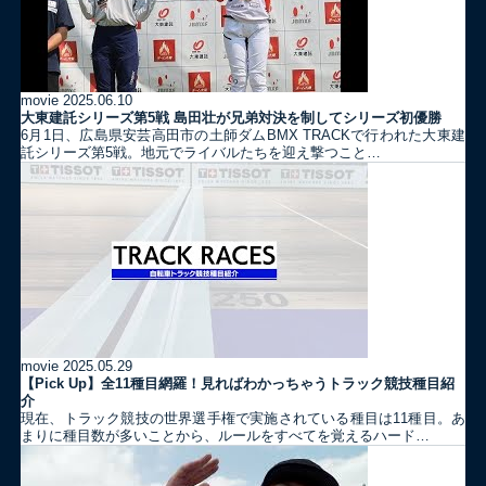
movie
2025.06.10
大東建託シリーズ第5戦 島田壮が兄弟対決を制してシリーズ初優勝
6月1日、広島県安芸高田市の土師ダムBMX TRACKで行われた大東建
託シリーズ第5戦。地元でライバルたちを迎え撃つこと…
movie
2025.05.29
【Pick Up】全11種目網羅！見ればわかっちゃうトラック競技種目紹
介
現在、トラック競技の世界選手権で実施されている種目は11種目。あ
まりに種目数が多いことから、ルールをすべてを覚えるハード…