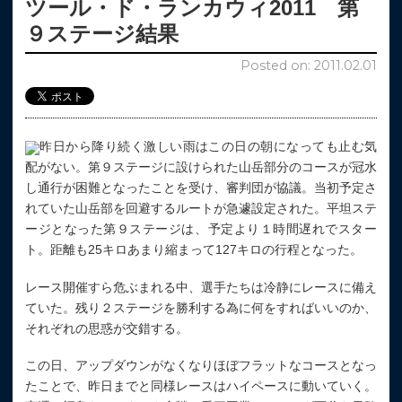
ツール・ド・ランカウィ2011 第
９ステージ結果
Posted on: 2011.02.01
昨日から降り続く激しい雨はこの日の朝になっても止む気
配がない。第９ステージに設けられた山岳部分のコースが冠水
し通行が困難となったことを受け、審判団が協議。当初予定さ
れていた山岳部を回避するルートが急遽設定された。平坦ステ
ージとなった第９ステージは、予定より１時間遅れでスター
ト。距離も25キロあまり縮まって127キロの行程となった。
レース開催すら危ぶまれる中、選手たちは冷静にレースに備え
ていた。残り２ステージを勝利する為に何をすればいいのか、
それぞれの思惑が交錯する。
この日、アップダウンがなくなりほぼフラットなコースとなっ
たことで、昨日までと同様レースはハイペースに動いていく。