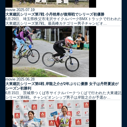
movie
2025.07.19
大東建託シリーズ第7戦 ⼩丹晄希が復帰戦でシリーズ初優勝
6月29日、埼玉県秩父市滝沢サイクルパークBMXトラックで行われた
大東建託シリーズ第7戦。最高峰カテゴリー男子チャンピオ…
movie
2025.06.28
大東建託シリーズ第6戦 岸龍之介が2年ぶりに優勝 女子は丹野夏波が
シーズン初勝利
6月15日、茨城県つくば市サイクルパークつくばで行われた大東建託
シリーズ第6戦。チャンピオンシップ男子は岸龍之介が予選か…