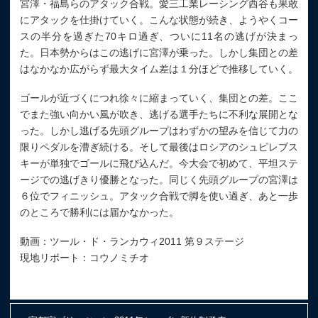
宮澤・福島らのアタック合戦。愛三工業レーシング西谷も果敢
にアタックを仕掛けていく。こんな状態が続き、ようやくコー
スの半分を過ぎた70キロ過ぎ、ついに11名の逃げが決まっ
た。日本勢からはこの逃げに宮澤が乗った。しかし集団との差
はなかなか広がらず最大タイム差は１分ほどで推移していく。
ゴールが近づくにつれ徐々に縮まっていく、集団との差。ここ
でまた強い向かい風が吹き、逃げる選手たちに不利な展開とな
った。しかし逃げる先頭グループはわずかの望みを信じて力の
限りペダルを漕ぎ続ける。そして最後はロシアのシュピレブス
キーが単独でゴールに飛び込んだ。今大会で初めて、平坦ステ
ージでの逃げきり優勝となった。同じく先頭グループの宮澤は
６位でフィニッシュ。アタック合戦で脚を使い過ぎ、あと一歩
のところで勝利には届かなかった。
動画：ツール・ド・ランカウィ2011 第９ステージ
現地リポート：コウノミチオ