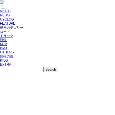
VIDEO
NEWS
CYCLOG
FEATURE
動画カテゴリー
ロード
トラック
競輪
MTB
BMX
OTHERS
銀輪の風
KIDS
EXTRA