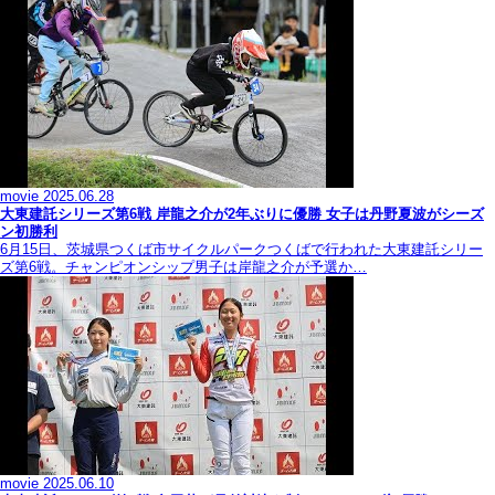
movie
2025.06.28
大東建託シリーズ第6戦 岸龍之介が2年ぶりに優勝 女子は丹野夏波がシーズ
ン初勝利
6月15日、茨城県つくば市サイクルパークつくばで行われた大東建託シリー
ズ第6戦。チャンピオンシップ男子は岸龍之介が予選か…
movie
2025.06.10