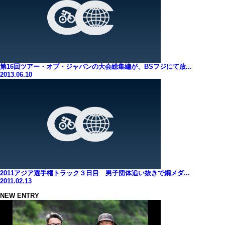
第16回ツアー・オブ・ジャパンの大会総集編が、BSフジにて放...
2013.06.10
2011アジア選手権トラック３日目 男子団体追い抜きで銅メダ...
2011.02.13
NEW ENTRY