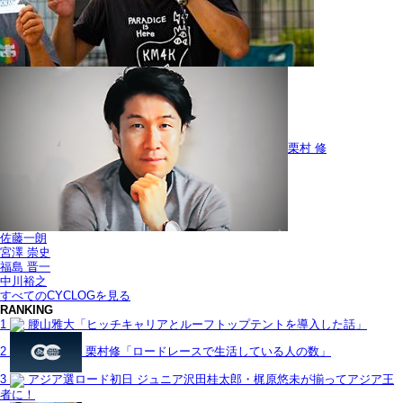
栗村 修
佐藤一朗
宮澤 崇史
福島 晋一
中川裕之
すべてのCYCLOGを見る
RANKING
1
腰山雅大「ヒッチキャリアとルーフトップテントを導入した話」
2
栗村修「ロードレースで生活している人の数」
3
アジア選ロード初日 ジュニア沢田桂太郎・梶原悠未が揃ってアジア王
者に！