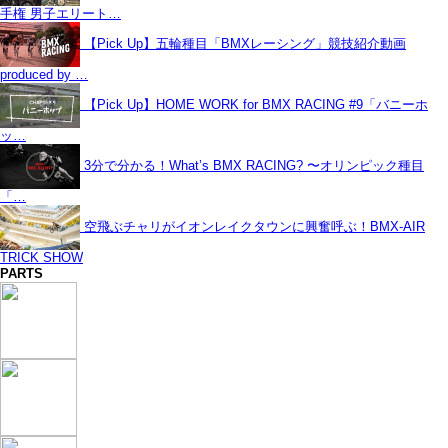
手権 男子エリート…
【Pick Up】五輪種目「BMXレーシング」競技紹介動画
produced by …
【Pick Up】HOME WORK for BMX RACING #9「バニーホ
ッ…
3分で分かる！What’s BMX RACING? 〜オリンピック種目
「…
空飛ぶチャリがイオンレイクタウンに興奮呼ぶ！BMX-AIR
TRICK SHOW
PARTS