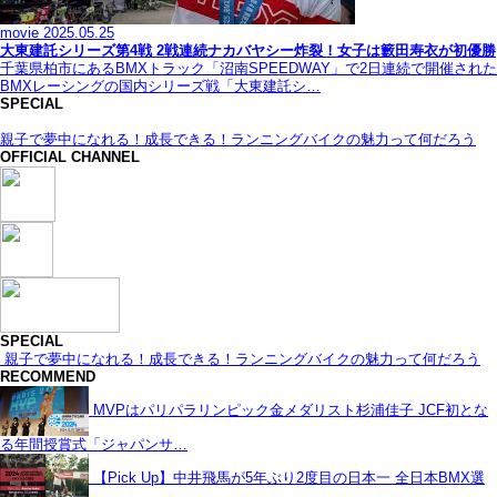
movie
2025.05.25
大東建託シリーズ第4戦 2戦連続ナカバヤシー炸裂！女子は籔田寿衣が初優勝
千葉県柏市にあるBMXトラック「沼南SPEEDWAY」で2日連続で開催された
BMXレーシングの国内シリーズ戦「大東建託シ…
SPECIAL
親子で夢中になれる！成長できる！ランニングバイクの魅力って何だろう
OFFICIAL CHANNEL
SPECIAL
親子で夢中になれる！成長できる！ランニングバイクの魅力って何だろう
RECOMMEND
MVPはパリパラリンピック金メダリスト杉浦佳子 JCF初とな
る年間授賞式「ジャパンサ…
【Pick Up】中井飛馬が5年ぶり2度目の日本一 全日本BMX選