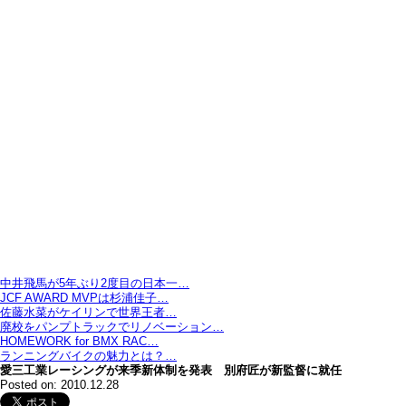
中井飛馬が5年ぶり2度目の日本一…
JCF AWARD MVPは杉浦佳子…
佐藤水菜がケイリンで世界王者…
廃校をパンプトラックでリノベーション…
HOMEWORK for BMX RAC…
ランニングバイクの魅力とは？…
愛三工業レーシングが来季新体制を発表 別府匠が新監督に就任
Posted on: 2010.12.28