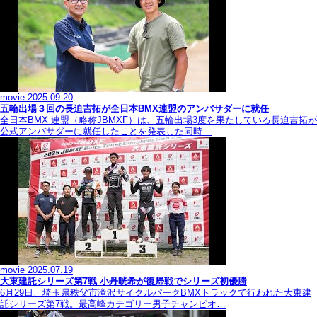
movie
2025.09.20
五輪出場３回の長迫吉拓が全日本BMX連盟のアンバサダーに就任
全日本BMX 連盟（略称JBMXF）は、五輪出場3度を果たしている長迫吉拓が
公式アンバサダーに就任したことを発表した同時…
movie
2025.07.19
大東建託シリーズ第7戦 ⼩丹晄希が復帰戦でシリーズ初優勝
6月29日、埼玉県秩父市滝沢サイクルパークBMXトラックで行われた大東建
託シリーズ第7戦。最高峰カテゴリー男子チャンピオ…