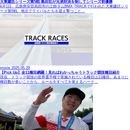
大東建託シリーズ第5戦 島田壮が兄弟対決を制してシリーズ初優勝
6月1日、広島県安芸高田市の土師ダムBMX TRACKで行われた大東建託シリ
ーズ第5戦。地元でライバルたちを迎え撃つこと…
movie
2025.05.29
【Pick Up】全11種目網羅！見ればわかっちゃうトラック競技種目紹介
現在、トラック競技の世界選手権で実施されている種目は11種目。あまりに
種目数が多いことから、ルールをすべてを覚えるハード…