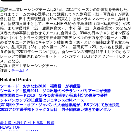
愛三工業レーシングチームは27日、2011年シーズンの新体制を発表した。
これまでチームの中心選手として活躍してきた別府匠（31＝写真左）が新監
督に就任、田中光輝現監督（39＝写真右）はゼネラルマネージャーに昇格す
る。新規加入選手として、チームNIPPOから中島康晴（26＝写真中央）が移
籍。また伊藤雅和（22＝鹿屋体育大）、木守 望（21＝京都産業大）の２名が
来春の大学卒業に合わせてチームに合流する。09年の日本チャンピオン西谷
泰治（29）とトラック競技中長距離で世界レベルの実力を持つ盛一大（28）
のダブルエース体制にキャプテン綾部勇成（30）という布陣は来季も変わら
ない。品川真寛（28）、鈴木謙一（29）、福田真平（23）の３名も残留、計
９名体制で2011年シーズンに挑む。新シーズンの初戦は11年１月下旬からマ
レーシアで開催されるツール・ド・ランカウィ（UCIアジアツアー・HCクラ
ス）となる。
写真：愛三工業レーシングチーム
詳細：
チームHP
Related Posts:
ツール・ド・おきなわ2010 福島晋一が初優勝
ツール・ド・熊野2011 ジロ出場のベテラン・バリアーニが優勝
熊本国際ロード2010 NIPPO宮澤崇史が写真判定の僅差で優勝
ジャパンカップ2011優勝はジェネシスのN.ハース
第16回ツアー・オブ・ジャパンの大会総集編が、BSフジにて放送決定
2011アジア選手権トラック３日目 男子団体追い抜きで銅メダル
夢を追い続けて 村上博幸 後編
NEWS TOP