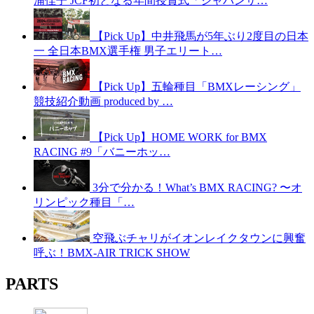
浦佳子 JCF初となる年間授賞式「ジャパンサ…
【Pick Up】中井飛馬が5年ぶり2度目の日本
一 全日本BMX選手権 男子エリート…
【Pick Up】五輪種目「BMXレーシング」
競技紹介動画 produced by …
【Pick Up】HOME WORK for BMX
RACING #9「バニーホッ…
3分で分かる！What’s BMX RACING? 〜オ
リンピック種目「…
空飛ぶチャリがイオンレイクタウンに興奮
呼ぶ！BMX-AIR TRICK SHOW
PARTS