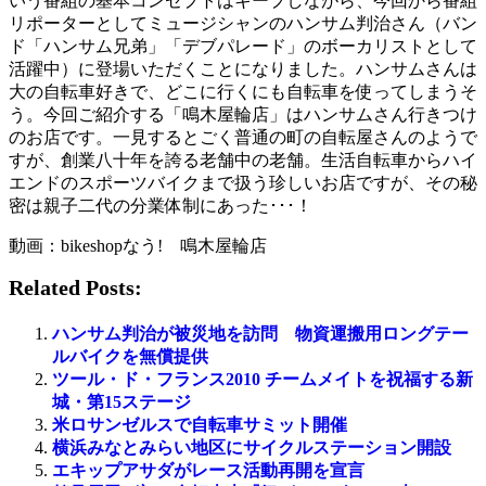
いう番組の基本コンセプトはキープしながら、今回から番組
リポーターとしてミュージシャンのハンサム判治さん（バン
ド「ハンサム兄弟」「デブパレード」のボーカリストとして
活躍中）に登場いただくことになりました。ハンサムさんは
大の自転車好きで、どこに行くにも自転車を使ってしまうそ
う。今回ご紹介する「鳴木屋輪店」はハンサムさん行きつけ
のお店です。一見するとごく普通の町の自転屋さんのようで
すが、創業八十年を誇る老舗中の老舗。生活自転車からハイ
エンドのスポーツバイクまで扱う珍しいお店ですが、その秘
密は親子二代の分業体制にあった･･･！
動画：bikeshopなう! 鳴木屋輪店
Related Posts:
ハンサム判治が被災地を訪問 物資運搬用ロングテー
ルバイクを無償提供
ツール・ド・フランス2010 チームメイトを祝福する新
城・第15ステージ
米ロサンゼルスで自転車サミット開催
横浜みなとみらい地区にサイクルステーション開設
エキップアサダがレース活動再開を宣言