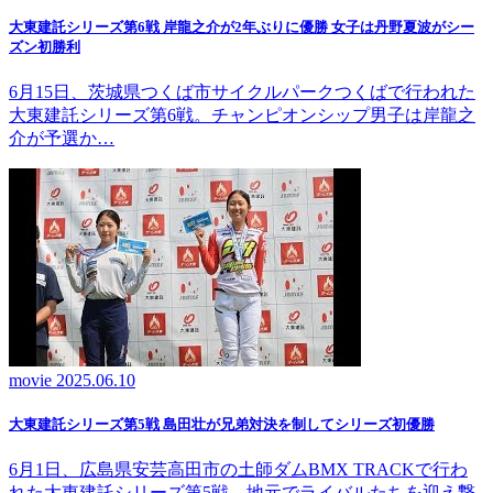
大東建託シリーズ第6戦 岸龍之介が2年ぶりに優勝 女子は丹野夏波がシー
ズン初勝利
6月15日、茨城県つくば市サイクルパークつくばで行われた
大東建託シリーズ第6戦。チャンピオンシップ男子は岸龍之
介が予選か…
movie
2025.06.10
大東建託シリーズ第5戦 島田壮が兄弟対決を制してシリーズ初優勝
6月1日、広島県安芸高田市の土師ダムBMX TRACKで行わ
れた大東建託シリーズ第5戦。地元でライバルたちを迎え撃