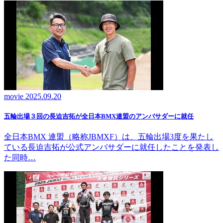
movie
2025.09.20
五輪出場３回の長迫吉拓が全日本BMX連盟のアンバサダーに就任
全日本BMX 連盟（略称JBMXF）は、五輪出場3度を果たし
ている長迫吉拓が公式アンバサダーに就任したことを発表し
た同時…