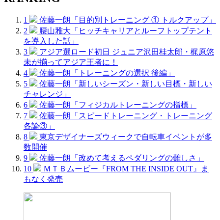
1
佐藤一朗「目的別トレーニング ① トルクアップ」
2
腰山雅大「ヒッチキャリアとルーフトップテント
を導入した話」
3
アジア選ロード初日 ジュニア沢田桂太郎・梶原悠
未が揃ってアジア王者に！
4
佐藤一朗「トレーニングの選択 後編」
5
佐藤一朗「新しいシーズン・新しい目標・新しい
チャレンジ」
6
佐藤一朗「フィジカルトレーニングの指標」
7
佐藤一朗「スピードトレーニング・トレーニング
各論③」
8
東京デザイナーズウィークで自転車イベントが多
数開催
9
佐藤一朗「改めて考えるペダリングの難しさ」
10
ＭＴＢムービー『FROM THE INSIDE OUT』ま
もなく発売