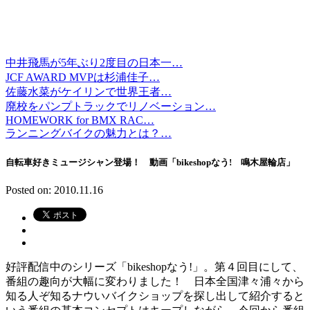
中井飛馬が5年ぶり2度目の日本一…
JCF AWARD MVPは杉浦佳子…
佐藤水菜がケイリンで世界王者…
廃校をパンプトラックでリノベーション…
HOMEWORK for BMX RAC…
ランニングバイクの魅力とは？…
自転車好きミュージシャン登場！ 動画「bikeshopなう! 鳴木屋輪店」
Posted on: 2010.11.16
好評配信中のシリーズ「bikeshopなう!」。第４回目にして、
番組の趣向が大幅に変わりました！ 日本全国津々浦々から
知る人ぞ知るナウいバイクショップを探し出して紹介すると