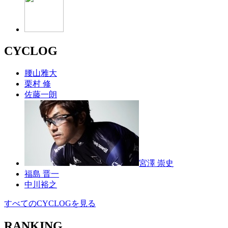
CYCLOG
腰山雅大
栗村 修
佐藤一朗
宮澤 崇史
福島 晋一
中川裕之
すべてのCYCLOGを見る
RANKING