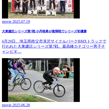
movie
2025.07.19
大東建託シリーズ第7戦 ⼩丹晄希が復帰戦でシリーズ初優勝
6月29日、埼玉県秩父市滝沢サイクルパークBMXトラックで
行われた大東建託シリーズ第7戦。最高峰カテゴリー男子チ
ャンピオ…
movie
2025.06.28