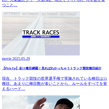
つこと…
movie
2025.05.29
【Pick Up】全11種目網羅！見ればわかっちゃうトラック競技種目紹介
現在、トラック競技の世界選手権で実施されている種目は11
種目。あまりに種目数が多いことから、ルールをすべてを覚
えるハード…