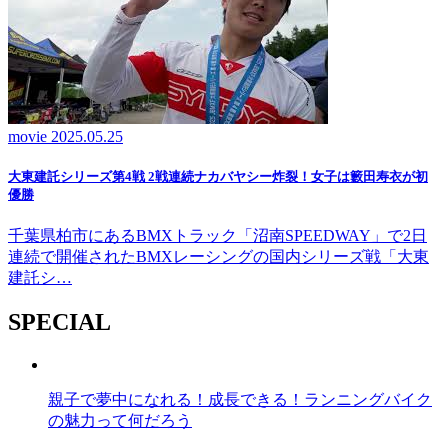
movie
2025.05.25
大東建託シリーズ第4戦 2戦連続ナカバヤシー炸裂！女子は籔田寿衣が初
優勝
千葉県柏市にあるBMXトラック「沼南SPEEDWAY」で2日
連続で開催されたBMXレーシングの国内シリーズ戦「大東
建託シ…
SPECIAL
親子で夢中になれる！成長できる！ランニングバイク
の魅力って何だろう