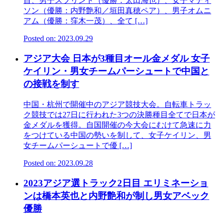
目、男子スプリント（優勝：太田海也）、女子マディ
ソン（優勝：内野艶和／垣田真穂ペア）、男子オムニ
アム（優勝：窪木一茂）、全て […]
Posted on: 2023.09.29
アジア大会 日本が3種目オール金メダル 女子
ケイリン・男女チームパーシュートで中国と
の接戦を制す
中国・杭州で開催中のアジア競技大会。自転車トラッ
ク競技では27日に行われた3つの決勝種目全てで日本が
金メダルを獲得。自国開催の今大会にむけて急速に力
をつけている中国の勢いを制して、女子ケイリン、男
女チームパーシュートで優 […]
Posted on: 2023.09.28
2023アジア選トラック2日目 エリミネーショ
ンは橋本英也と内野艶和が制し男女アベック
優勝