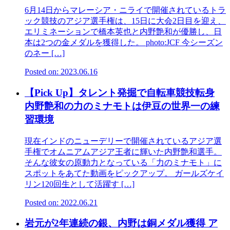
6月14日からマレーシア・ニライで開催されているトラ
ック競技のアジア選手権は、15日に大会2日目を迎え、
エリミネーションで橋本英也と内野艶和が優勝し、日
本は2つの金メダルを獲得した。 photo:JCF 今シーズン
のネー […]
Posted on: 2023.06.16
【Pick Up】タレント発掘で自転車競技転身
内野艶和の力のミナモトは伊豆の世界一の練
習環境
現在インドのニューデリーで開催されているアジア選
手権でオムニアムアジア王者に輝いた内野艶和選手。
そんな彼女の原動力となっている「力のミナモト」に
スポットをあてた動画をピックアップ。 ガールズケイ
リン120回生として活躍す […]
Posted on: 2022.06.21
岩元が2年連続の銀、内野は銅メダル獲得 ア