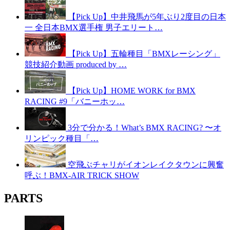
【Pick Up】中井飛馬が5年ぶり2度目の日本
一 全日本BMX選手権 男子エリート…
【Pick Up】五輪種目「BMXレーシング」
競技紹介動画 produced by …
【Pick Up】HOME WORK for BMX
RACING #9「バニーホッ…
3分で分かる！What’s BMX RACING? 〜オ
リンピック種目「…
空飛ぶチャリがイオンレイクタウンに興奮
呼ぶ！BMX-AIR TRICK SHOW
PARTS