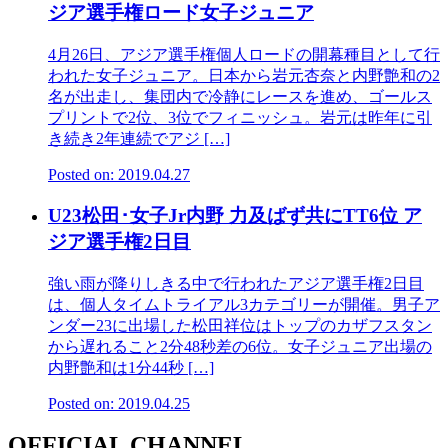
ジア選手権ロード女子ジュニア
4月26日、アジア選手権個人ロードの開幕種目として行
われた女子ジュニア。日本から岩元杏奈と内野艶和の2
名が出走し、集団内で冷静にレースを進め、ゴールス
プリントで2位、3位でフィニッシュ。岩元は昨年に引
き続き2年連続でアジ […]
Posted on: 2019.04.27
U23松田･女子Jr内野 力及ばず共にTT6位 ア
ジア選手権2日目
強い雨が降りしきる中で行われたアジア選手権2日目
は、個人タイムトライアル3カテゴリーが開催。男子ア
ンダー23に出場した松田祥位はトップのカザフスタン
から遅れること2分48秒差の6位。女子ジュニア出場の
内野艶和は1分44秒 […]
Posted on: 2019.04.25
OFFICIAL CHANNEL