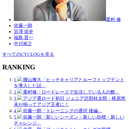
栗村 修
佐藤一朗
宮澤 崇史
福島 晋一
中川裕之
すべてのCYCLOGを見る
RANKING
1
腰山雅大「ヒッチキャリアとルーフトップテント
を導入した話」
2
栗村修「ロードレースで生活している人の数」
3
アジア選ロード初日 ジュニア沢田桂太郎・梶原悠
未が揃ってアジア王者に！
4
佐藤一朗「トレーニングの選択 後編」
5
佐藤一朗「新しいシーズン・新しい目標・新しい
チャレンジ」