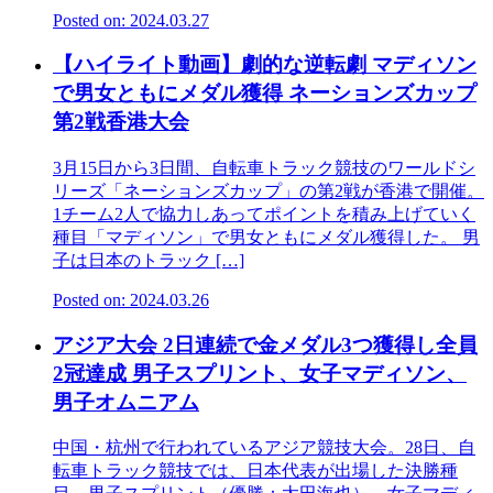
Posted on: 2024.03.27
【ハイライト動画】劇的な逆転劇 マディソン
で男女ともにメダル獲得 ネーションズカップ
第2戦香港大会
3月15日から3日間、自転車トラック競技のワールドシ
リーズ「ネーションズカップ」の第2戦が香港で開催。
1チーム2人で協力しあってポイントを積み上げていく
種目「マディソン」で男女ともにメダル獲得した。 男
子は日本のトラック […]
Posted on: 2024.03.26
アジア大会 2日連続で金メダル3つ獲得し全員
2冠達成 男子スプリント、女子マディソン、
男子オムニアム
中国・杭州で行われているアジア競技大会。28日、自
転車トラック競技では、日本代表が出場した決勝種