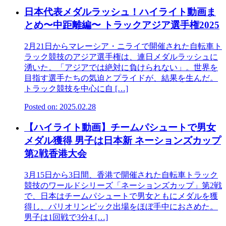
日本代表メダルラッシュ！ハイライト動画ま
とめ〜中距離編〜 トラックアジア選手権2025
2月21日からマレーシア・ニライで開催された自転車ト
ラック競技のアジア選手権は、連日メダルラッシュに
湧いた。「アジアでは絶対に負けられない」。世界を
目指す選手たちの気迫とプライドが、結果を生んだ。
トラック競技を中心に自 […]
Posted on: 2025.02.28
【ハイライト動画】チームパシュートで男女
メダル獲得 男子は日本新 ネーションズカップ
第2戦香港大会
3月15日から3日間、香港で開催された自転車トラック
競技のワールドシリーズ「ネーションズカップ」第2戦
で、日本はチームパシュートで男女ともにメダルを獲
得し、パリオリンピック出場をほぼ手中におさめた。
男子は1回戦で3分4 […]