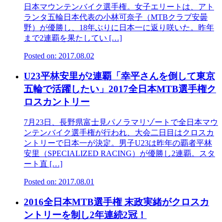
日本マウンテンバイク選手権。女子エリートは、アト
ランタ五輪日本代表の小林可奈子（MTBクラブ安曇
野）が優勝し、18年ぶりに日本一に返り咲いた。昨年
まで2連覇を果たしてい […]
Posted on: 2017.08.02
U23平林安里が2連覇「幸平さんを倒して東京
五輪で活躍したい」2017全日本MTB選手権ク
ロスカントリー
7月23日、長野県富士見パノラマリゾートで全日本マウ
ンテンバイク選手権が行われ、大会二日目はクロスカ
ントリーで日本一が決定。男子U23は昨年の覇者平林
安里（SPECIALIZED RACING）が優勝し2連覇。スタ
ート直 […]
Posted on: 2017.08.01
2016全日本MTB選手権 末政実緒がクロスカ
ントリーを制し2年連続2冠！