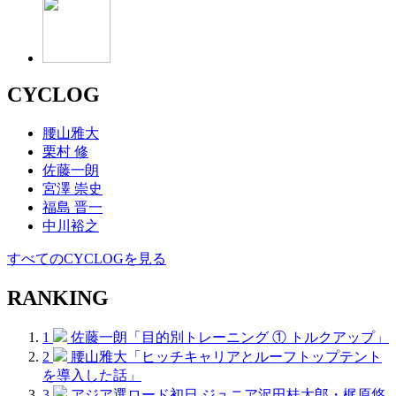
CYCLOG
腰山雅大
栗村 修
佐藤一朗
宮澤 崇史
福島 晋一
中川裕之
すべてのCYCLOGを見る
RANKING
1
佐藤一朗「目的別トレーニング ① トルクアップ」
2
腰山雅大「ヒッチキャリアとルーフトップテント
を導入した話」
3
アジア選ロード初日 ジュニア沢田桂太郎・梶原悠