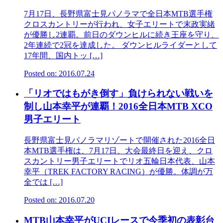
7月17日、長野県富士見パノラマで全日本MTB選手権
クロスカントリーが行われ、女子エリートで末政実緒
が優勝し2連覇。前日のダウンヒルに続き王座を守り、
2年連続で2冠を達成した。 ダウンヒルライダーとして
17年間、国内トッ […]
Posted on: 2016.07.24
「リオではもがき倒す」負けられない戦いを
制し山本幸平が連覇！2016全日本MTB XCO
男子エリート
長野県富士見パノラマリゾートで開催された2016全日
本MTB選手権は、7月17日、大会最終日を迎え、クロ
スカントリー男子エリートでリオ五輪日本代表、山本
幸平（TREK FACTORY RACING）が優勝。体調が万
全では […]
Posted on: 2016.07.20
MTB山本幸平がUCIレースで今季初の表彰台