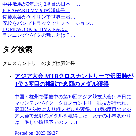
中井飛馬が5年ぶり2度目の日本一…
JCF AWARD MVPは杉浦佳子…
佐藤水菜がケイリンで世界王者…
廃校をパンプトラックでリノベーション…
HOMEWORK for BMX RAC…
ランニングバイクの魅力とは？…
タグ検索
クロスカントリーのタグ検索結果
アジア大会 MTBクロスカントリーで沢田時が
3位 3度目の挑戦で念願のメダル獲得
中国・杭州で開催中の第19回アジア競技大会は25日に
マウンテンバイク・クロスカントリー競技が行われ、
沢田時が3位に入り銅メダルを獲得。自身3度目のアジ
ア大会で念願のメダルを獲得した。女子の小林あかり
は、厳しい環境下でのレ […]
Posted on: 2023.09.27