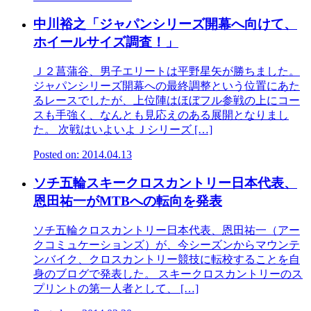
中川裕之「ジャパンシリーズ開幕へ向けて、
ホイールサイズ調査！」
Ｊ２菖蒲谷、男子エリートは平野星矢が勝ちました。
ジャパンシリーズ開幕への最終調整という位置にあた
るレースでしたが、上位陣はほぼフル参戦の上にコー
スも手強く、なんとも見応えのある展開となりまし
た。 次戦はいよいよＪシリーズ […]
Posted on: 2014.04.13
ソチ五輪スキークロスカントリー日本代表、
恩田祐一がMTBへの転向を発表
ソチ五輪クロスカントリー日本代表、恩田祐一（アー
クコミュケーションズ）が、今シーズンからマウンテ
ンバイク、クロスカントリー競技に転校することを自
身のブログで発表した。 スキークロスカントリーのス
プリントの第一人者として、 […]