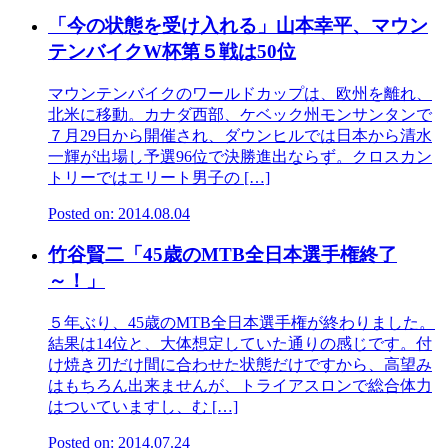
「今の状態を受け入れる」山本幸平、マウン
テンバイクW杯第５戦は50位
マウンテンバイクのワールドカップは、欧州を離れ、
北米に移動。カナダ西部、ケベック州モンサンタンで
７月29日から開催され、ダウンヒルでは日本から清水
一輝が出場し予選96位で決勝進出ならず。クロスカン
トリーではエリート男子の […]
Posted on: 2014.08.04
竹谷賢二「45歳のMTB全日本選手権終了
～！」
５年ぶり、45歳のMTB全日本選手権が終わりました。
結果は14位と、大体想定していた通りの感じです。付
け焼き刃だけ間に合わせた状態だけですから、高望み
はもちろん出来ませんが、トライアスロンで総合体力
はついていますし、む […]
Posted on: 2014.07.24