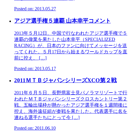
Posted on: 2013.05.27
アジア選手権５連覇 山本幸平コメント
2013年５月12日、中国で行なわれたアジア選手権で５
連覇の偉業を果たした山本幸平（SPECIALIZED
RACING）が、日本のファンに向けてメッセージを送
ってくれた。５月17日から始まるワールドカップを直
前に控え、 […]
Posted on: 2013.05.17
2011ＭＴＢジャパンシリーズXCO第２戦
2011年６月５日、長野県富士見パノラマリゾートで行
われたＭＴＢジャパンシリーズクロスカントリー第２
戦。五輪出場枠が懸かったアジア選手権を１週間後に
控え、海外遠征組が参戦を果たした。代表選手に名を
連ねる選手たちにとって今 […]
Posted on: 2011.06.10