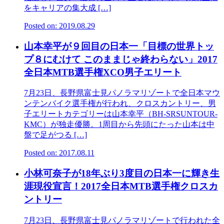
をキャリアの集大成 […]
Posted on: 2019.08.29
山本幸平が９回目の日本一「目標の世界トッ
プ８にむけて このままじゃ終わらない」2017
全日本MTB選手権XCO男子エリート
7月23日、長野県富士見パノラマリゾートで全日本マウ
ンテンバイク選手権が行われ、クロスカントリー、男
子エリートカテゴリーは山本幸平（BH-SRSUNTOUR-
KMC）が独走優勝。1周目から先頭にたった山本は中
盤で足がつる […]
Posted on: 2017.08.11
小林可奈子が18年ぶり3度目の日本一に輝き生
涯現役宣言！2017全日本MTB選手権クロスカ
ントリー
7月23日、長野県富士見パノラマリゾートで行われた全