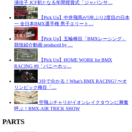
浦佳子 JCF初となる年間授賞式「ジャパンサ…
【Pick Up】中井飛馬が5年ぶり2度目の日本
一 全日本BMX選手権 男子エリート…
【Pick Up】五輪種目「BMXレーシング」
競技紹介動画 produced by …
【Pick Up】HOME WORK for BMX
RACING #9「バニーホッ…
3分で分かる！What’s BMX RACING? 〜オ
リンピック種目「…
空飛ぶチャリがイオンレイクタウンに興奮
呼ぶ！BMX-AIR TRICK SHOW
PARTS