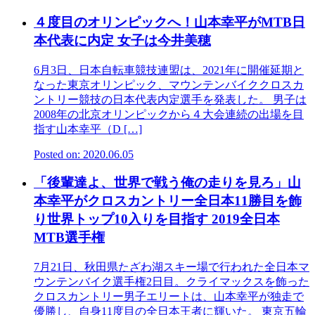
４度目のオリンピックへ！山本幸平がMTB日
本代表に内定 女子は今井美穂
6月3日、日本自転車競技連盟は、2021年に開催延期と
なった東京オリンピック、マウンテンバイククロスカ
ントリー競技の日本代表内定選手を発表した。 男子は
2008年の北京オリンピックから４大会連続の出場を目
指す山本幸平（D […]
Posted on: 2020.06.05
「後輩達よ、世界で戦う俺の走りを見ろ」山
本幸平がクロスカントリー全日本11勝目を飾
り世界トップ10入りを目指す 2019全日本
MTB選手権
7月21日、秋田県たざわ湖スキー場で行われた全日本マ
ウンテンバイク選手権2日目。クライマックスを飾った
クロスカントリー男子エリートは、山本幸平が独走で
優勝し、自身11度目の全日本王者に輝いた。 東京五輪