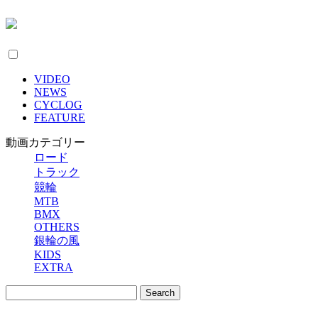
VIDEO
NEWS
CYCLOG
FEATURE
動画カテゴリー
ロード
トラック
競輪
MTB
BMX
OTHERS
銀輪の風
KIDS
EXTRA