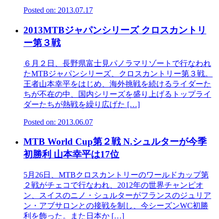
Posted on: 2013.07.17
2013MTBジャパンシリーズ クロスカントリ
ー第３戦
６月２日、長野県富士見パノラマリゾートで行なわれ
たMTBジャパンシリーズ、クロスカントリー第３戦。
王者山本幸平をはじめ、海外挑戦を続けるライダーた
ちが不在の中、国内シリーズを盛り上げるトップライ
ダーたちが熱戦を繰り広げた […]
Posted on: 2013.06.07
MTB World Cup第２戦 N.シュルターが今季
初勝利 山本幸平は17位
5月26日、MTBクロスカントリーのワールドカップ第
２戦がチェコで行なわれ、2012年の世界チャンピオ
ン、スイスのニノ・シュルターがフランスのジュリア
ン・アブサロンとの接戦を制し、今シーズンWC初勝
利を飾った。また日本か […]