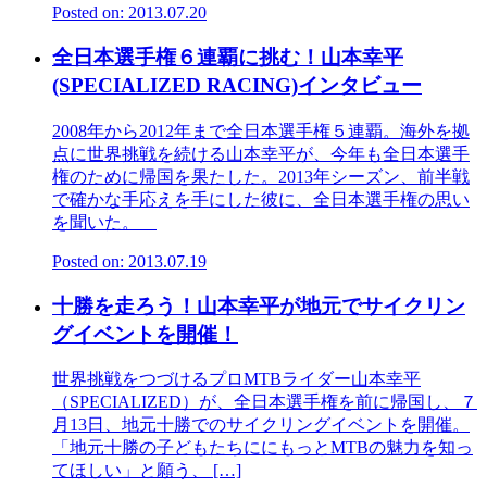
Posted on: 2013.07.20
全日本選手権６連覇に挑む！山本幸平
(SPECIALIZED RACING)インタビュー
2008年から2012年まで全日本選手権５連覇。海外を拠
点に世界挑戦を続ける山本幸平が、今年も全日本選手
権のために帰国を果たした。2013年シーズン、前半戦
で確かな手応えを手にした彼に、全日本選手権の思い
を聞いた。
Posted on: 2013.07.19
十勝を走ろう！山本幸平が地元でサイクリン
グイベントを開催！
世界挑戦をつづけるプロMTBライダー山本幸平
（SPECIALIZED）が、全日本選手権を前に帰国し、７
月13日、地元十勝でのサイクリングイベントを開催。
「地元十勝の子どもたちににもっとMTBの魅力を知っ
てほしい」と願う、 […]