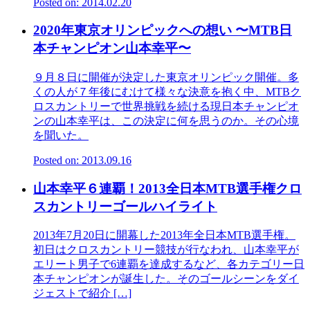
Posted on: 2014.02.20
2020年東京オリンピックへの想い 〜MTB日
本チャンピオン山本幸平〜
９月８日に開催が決定した東京オリンピック開催。多
くの人が７年後にむけて様々な決意を抱く中、MTBク
ロスカントリーで世界挑戦を続ける現日本チャンピオ
ンの山本幸平は、この決定に何を思うのか。その心境
を聞いた。
Posted on: 2013.09.16
山本幸平６連覇！2013全日本MTB選手権クロ
スカントリーゴールハイライト
2013年7月20日に開幕した2013年全日本MTB選手権。
初日はクロスカントリー競技が行なわれ、山本幸平が
エリート男子で6連覇を達成するなど、各カテゴリー日
本チャンピオンが誕生した。そのゴールシーンをダイ
ジェストで紹介 […]