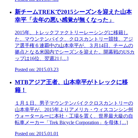
新チームTREKで2015シーズンを迎えた山本
幸平「去年の悪い感覚が無くなった」
2015年、トレックファクトリーレーシングに移籍し
た、マウンテンバイク、クロスカントリー競技、アジ
ア選手権６連覇中の山本幸平が、３月14日、チームの
拠点となる米国内でシーズンを迎えた。開幕戦のUSカ
ップは16位、翌週21 […]
Posted on: 2015.03.23
MTBアジア王者、山本幸平がトレックに移
籍！
１月１日、男子マウンテンバイククロスカントリーの
山本幸平が、2015年よりアメリカ・ウィスコンシン州
ウォータールーに本社・工場を置く、世界最大級の自
転車メーカー「Trek Bicycle Corporation」を母体 […]
Posted on: 2015.01.01