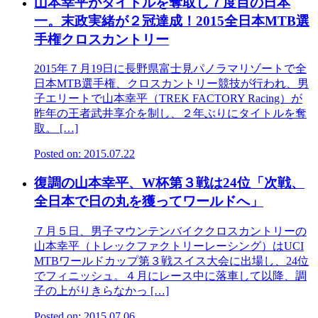
山本幸平がタイトルを奪取し７度目の日本
一。末政実緒が２冠達成！2015全日本MTB選
手権クロスカントリー
2015年７月19日に長野県富士見パノラマリゾートで全
日本MTB選手権、クロスカントリー競技が行われ、男
子エリートで山本幸平（TREK FACTORY Racing）が
昨年の王者武井享介を制し、２年ぶりにタイトルを奪
取。 […]
Posted on: 2015.07.22
復調の山本幸平、W杯第３戦は24位「次戦、
全日本で日の丸を獲ってワールドへ」
７月５日、男子マウンテンバイククロスカントリーの
山本幸平（トレックファクトリーレーシング）はUCI
MTBワールドカップ第３戦スイス大会に出場し、24位
でフィニッシュ。４月にレース中に落車して以降、調
子の上がりきらなかっ […]
Posted on: 2015.07.06