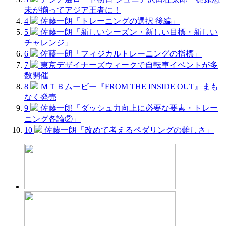
未が揃ってアジア王者に！
4
佐藤一朗「トレーニングの選択 後編」
5
佐藤一朗「新しいシーズン・新しい目標・新しい
チャレンジ」
6
佐藤一朗「フィジカルトレーニングの指標」
7
東京デザイナーズウィークで自転車イベントが多
数開催
8
ＭＴＢムービー『FROM THE INSIDE OUT』まも
なく発売
9
佐藤一郎「ダッシュ力向上に必要な要素・トレー
ニング各論②」
10
佐藤一朗「改めて考えるペダリングの難しさ」