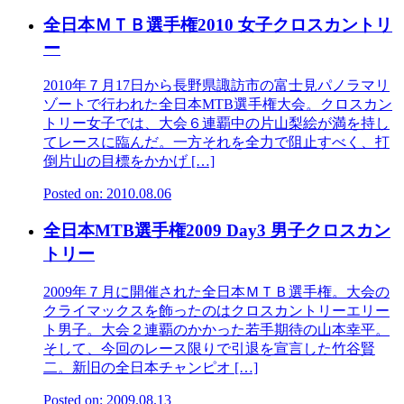
全日本ＭＴＢ選手権2010 女子クロスカントリ
ー
2010年７月17日から長野県諏訪市の富士見パノラマリ
ゾートで行われた全日本MTB選手権大会。クロスカン
トリー女子では、大会６連覇中の片山梨絵が満を持し
てレースに臨んだ。一方それを全力で阻止すべく、打
倒片山の目標をかかげ […]
Posted on: 2010.08.06
全日本MTB選手権2009 Day3 男子クロスカン
トリー
2009年７月に開催された全日本ＭＴＢ選手権。大会の
クライマックスを飾ったのはクロスカントリーエリー
ト男子。大会２連覇のかかった若手期待の山本幸平。
そして、今回のレース限りで引退を宣言した竹谷賢
二。新旧の全日本チャンピオ […]
Posted on: 2009.08.13