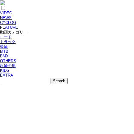
VIDEO
NEWS
CYCLOG
FEATURE
動画カテゴリー
ロード
トラック
競輪
MTB
BMX
OTHERS
銀輪の風
KIDS
EXTRA