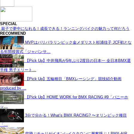
SPECIAL
親子で夢中になれる！成長できる！ランニングバイクの魅力って何だろう
RECOMMEND
MVPはパリパラリンピック金メダリスト杉浦佳子 JCF初とな
る年間授賞式「ジャパンサ…
【Pick Up】中井飛馬が5年ぶり2度目の日本一 全日本BMX選
手権 男子エリート…
【Pick Up】五輪種目「BMXレーシング」競技紹介動画
produced by …
【Pick Up】HOME WORK for BMX RACING #9「バニーホ
ッ…
3分で分かる！What’s BMX RACING? 〜オリンピック種目
「…
空飛ぶチャリがイオンレイクタウンに興奮呼ぶ！BMX-AIR