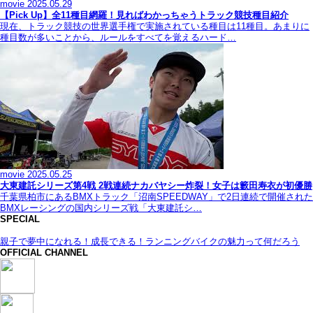
movie
2025.05.29
【Pick Up】全11種目網羅！見ればわかっちゃうトラック競技種目紹介
現在、トラック競技の世界選手権で実施されている種目は11種目。あまりに
種目数が多いことから、ルールをすべてを覚えるハード…
movie
2025.05.25
大東建託シリーズ第4戦 2戦連続ナカバヤシー炸裂！女子は籔田寿衣が初優勝
千葉県柏市にあるBMXトラック「沼南SPEEDWAY」で2日連続で開催された
BMXレーシングの国内シリーズ戦「大東建託シ…
SPECIAL
親子で夢中になれる！成長できる！ランニングバイクの魅力って何だろう
OFFICIAL CHANNEL