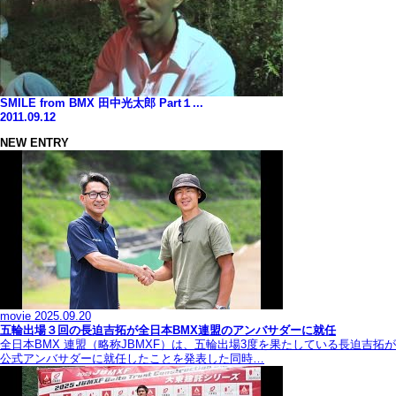
SMILE from BMX 田中光太郎 Part１...
2011.09.12
NEW ENTRY
movie
2025.09.20
五輪出場３回の長迫吉拓が全日本BMX連盟のアンバサダーに就任
全日本BMX 連盟（略称JBMXF）は、五輪出場3度を果たしている長迫吉拓が
公式アンバサダーに就任したことを発表した同時…