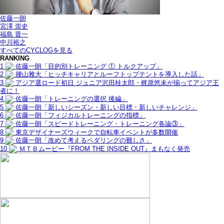
佐藤一朗
宮澤 崇史
福島 晋一
中川裕之
すべてのCYCLOGを見る
RANKING
1
佐藤一朗「目的別トレーニング ① トルクアップ」
2
腰山雅大「ヒッチキャリアとルーフトップテントを導入した話」
3
アジア選ロード初日 ジュニア沢田桂太郎・梶原悠未が揃ってアジア王
者に！
4
佐藤一朗「トレーニングの選択 後編」
5
佐藤一朗「新しいシーズン・新しい目標・新しいチャレンジ」
6
佐藤一朗「フィジカルトレーニングの指標」
7
佐藤一朗「スピードトレーニング・トレーニング各論③」
8
東京デザイナーズウィークで自転車イベントが多数開催
9
佐藤一朗「改めて考えるペダリングの難しさ」
10
ＭＴＢムービー『FROM THE INSIDE OUT』まもなく発売