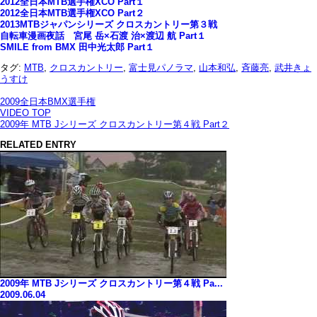
2012全日本MTB選手権XCO Part１
2012全日本MTB選手権XCO Part２
2013MTBジャパンシリーズ クロスカントリー第３戦
自転車漫画夜話 宮尾 岳×石渡 治×渡辺 航 Part１
SMILE from BMX 田中光太郎 Part１
タグ:
MTB
,
クロスカントリー
,
富士見パノラマ
,
山本和弘
,
斉藤亮
,
武井きょ
うすけ
2009全日本BMX選手権
VIDEO TOP
2009年 MTB Jシリーズ クロスカントリー第４戦 Part２
RELATED ENTRY
2009年 MTB Jシリーズ クロスカントリー第４戦 Pa...
2009.06.04