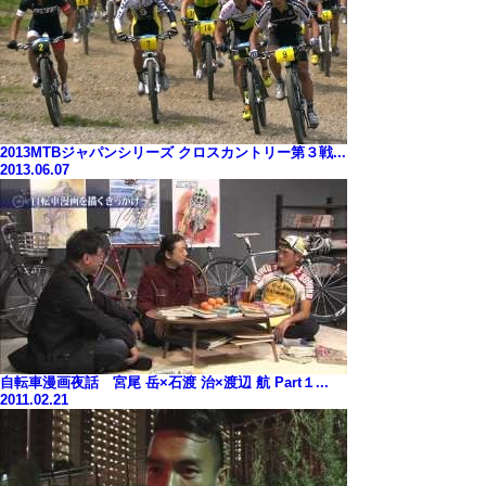
2013MTBジャパンシリーズ クロスカントリー第３戦...
2013.06.07
自転車漫画夜話 宮尾 岳×石渡 治×渡辺 航 Part１...
2011.02.21