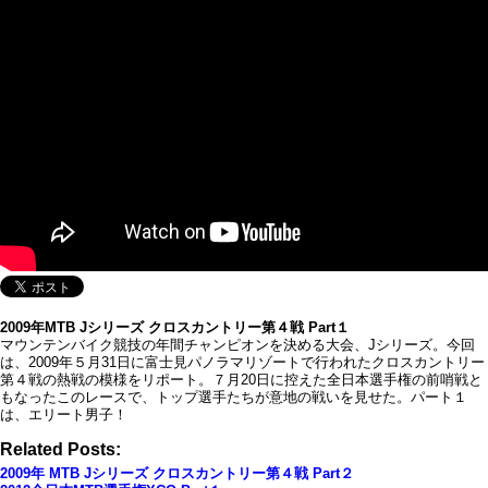
2009年MTB Jシリーズ クロスカントリー第４戦 Part１
マウンテンバイク競技の年間チャンピオンを決める大会、Jシリーズ。今回
は、2009年５月31日に富士見パノラマリゾートで行われたクロスカントリー
第４戦の熱戦の模様をリポート。７月20日に控えた全日本選手権の前哨戦と
もなったこのレースで、トップ選手たちが意地の戦いを見せた。パート１
は、エリート男子！
Related Posts:
2009年 MTB Jシリーズ クロスカントリー第４戦 Part２