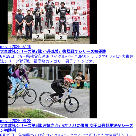
movie
2025.07.19
大東建託シリーズ第7戦 ⼩丹晄希が復帰戦でシリーズ初優勝
6月29日、埼玉県秩父市滝沢サイクルパークBMXトラックで行われた大東建
託シリーズ第7戦。最高峰カテゴリー男子チャンピオ…
movie
2025.06.28
大東建託シリーズ第6戦 岸龍之介が2年ぶりに優勝 女子は丹野夏波がシーズ
ン初勝利
6月15日、茨城県つくば市サイクルパークつくばで行われた大東建託シリー