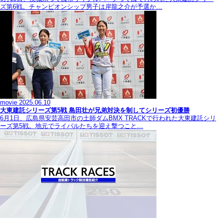
ズ第6戦。チャンピオンシップ男子は岸龍之介が予選か…
movie
2025.06.10
大東建託シリーズ第5戦 島田壮が兄弟対決を制してシリーズ初優勝
6月1日、広島県安芸高田市の土師ダムBMX TRACKで行われた大東建託シリ
ーズ第5戦。地元でライバルたちを迎え撃つこと…