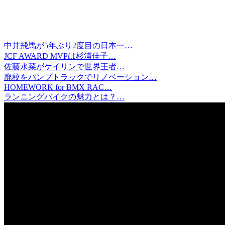
中井飛馬が5年ぶり2度目の日本一…
JCF AWARD MVPは杉浦佳子…
佐藤水菜がケイリンで世界王者…
廃校をパンプトラックでリノベーション…
HOMEWORK for BMX RAC…
ランニングバイクの魅力とは？…