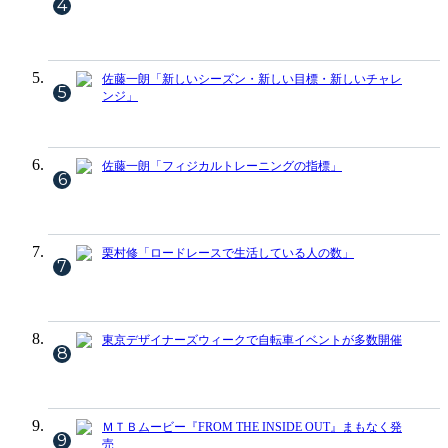
4
佐藤一朗「新しいシーズン・新しい目標・新しいチャレ
5
ンジ」
佐藤一朗「フィジカルトレーニングの指標」
6
栗村修「ロードレースで生活している人の数」
7
東京デザイナーズウィークで自転車イベントが多数開催
8
ＭＴＢムービー『FROM THE INSIDE OUT』まもなく発
9
売