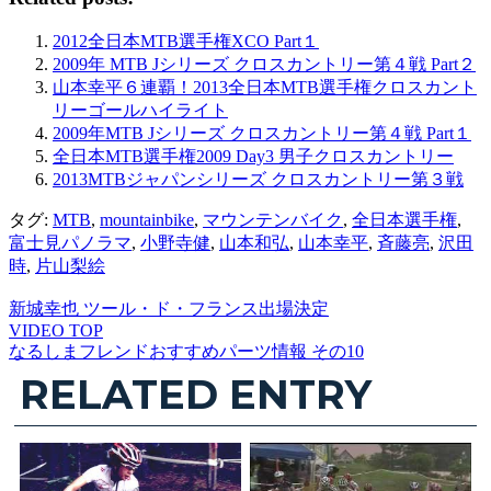
2012全日本MTB選手権XCO Part１
2009年 MTB Jシリーズ クロスカントリー第４戦 Part２
山本幸平６連覇！2013全日本MTB選手権クロスカント
リーゴールハイライト
2009年MTB Jシリーズ クロスカントリー第４戦 Part１
全日本MTB選手権2009 Day3 男子クロスカントリー
2013MTBジャパンシリーズ クロスカントリー第３戦
タグ:
MTB
,
mountainbike
,
マウンテンバイク
,
全日本選手権
,
富士見パノラマ
,
小野寺健
,
山本和弘
,
山本幸平
,
斉藤亮
,
沢田
時
,
片山梨絵
新城幸也 ツール・ド・フランス出場決定
VIDEO TOP
なるしまフレンドおすすめパーツ情報 その10
RELATED ENTRY