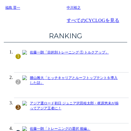
福島 晋一
中川裕之
すべてのCYCLOGを見る
RANKING
佐藤一朗「目的別トレーニング ① トルクアップ」
1
腰山雅大「ヒッチキャリアとルーフトップテントを導入
2
した話」
アジア選ロード初日 ジュニア沢田桂太郎・梶原悠未が揃
3
ってアジア王者に！
佐藤一朗「トレーニングの選択 後編」