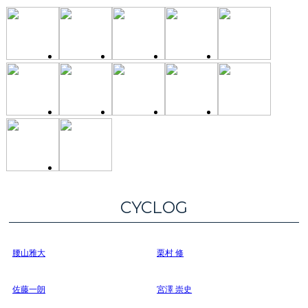
CYCLOG
腰山雅大
栗村 修
佐藤一朗
宮澤 崇史