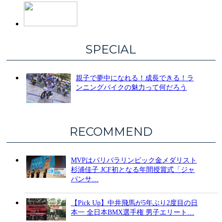
SPECIAL
親子で夢中になれる！成長できる！ラ
ンニングバイクの魅力って何だろう
RECOMMEND
MVPはパリパラリンピック金メダリスト
杉浦佳子 JCF初となる年間授賞式「ジャ
パンサ…
【Pick Up】中井飛馬が5年ぶり2度目の日
本一 全日本BMX選手権 男子エリート…