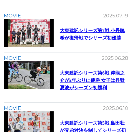
MOVIE
2025.07.19
大東建託シリーズ第7戦 ⼩丹晄
希が復帰戦でシリーズ初優勝
MOVIE
2025.06.28
大東建託シリーズ第6戦 岸龍之
介が2年ぶりに優勝 女子は丹野
夏波がシーズン初勝利
MOVIE
2025.06.10
大東建託シリーズ第5戦 島田壮
が兄弟対決を制してシリーズ初