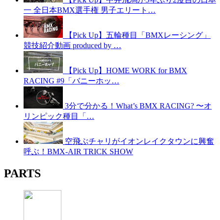
一 全日本BMX選手権 男子エリート…
【Pick Up】五輪種目「BMXレーシング」
競技紹介動画 produced by …
【Pick Up】HOME WORK for BMX
RACING #9「バニーホッ…
3分で分かる！What’s BMX RACING? 〜オ
リンピック種目「…
空飛ぶチャリがイオンレイクタウンに興奮
呼ぶ！BMX-AIR TRICK SHOW
PARTS