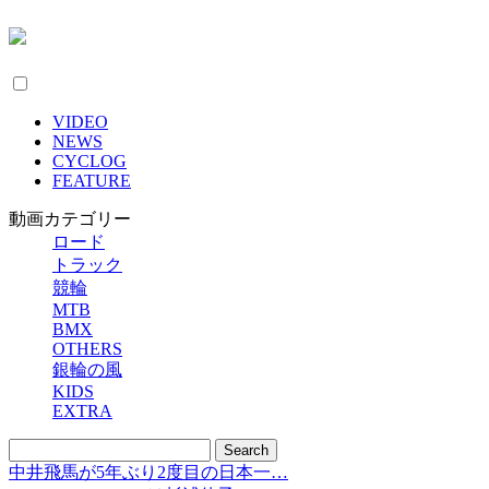
VIDEO
NEWS
CYCLOG
FEATURE
動画カテゴリー
ロード
トラック
競輪
MTB
BMX
OTHERS
銀輪の風
KIDS
EXTRA
中井飛馬が5年ぶり2度目の日本一…