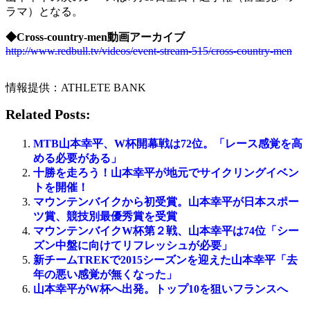
ラマ）となる。
◆Cross-country-men動画アーカイブ
http://www.redbull.tv/videos/event-stream-515/cross-country-men
情報提供：ATHLETE BANK
Related Posts:
MTB山本幸平、W杯開幕戦は72位。「レース感覚を高
める必要がある」
十勝を走ろう！山本幸平が地元でサイクリングイベン
トを開催！
マウンテンバイクから初受賞。山本幸平が日本スポー
ツ賞、競技別最優秀賞を受賞
マウンテンバイクW杯第２戦、山本幸平は74位「シー
ズン中盤に向けてリフレッシュが必要」
新チームTREKで2015シーズンを迎えた山本幸平「去
年の悪い感覚が無くなった」
山本幸平がW杯へ出発。トップ10を狙いフランスへ