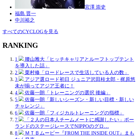
宮澤 崇史
福島 晋一
中川裕之
すべてのCYCLOGを見る
RANKING
1
腰山雅大「ヒッチキャリアとルーフトップテント
を導入した話」
2
栗村修「ロードレースで生活している人の数」
3
アジア選ロード初日 ジュニア沢田桂太郎・梶原悠
未が揃ってアジア王者に！
4
佐藤一朗「トレーニングの選択 後編」
5
佐藤一朗「新しいシーズン・新しい目標・新しい
チャレンジ」
6
佐藤一朗「フィジカルトレーニングの指標」
7
「２人の日本人チームメートに感謝したい」ポー
ランドのステージレースでNIPPOのグロ…
8
ＭＴＢムービー『FROM THE INSIDE OUT』まも