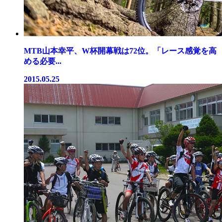
MTB山本幸平、W杯開幕戦は72位。「レース感覚を高
める必要...
2015.05.25