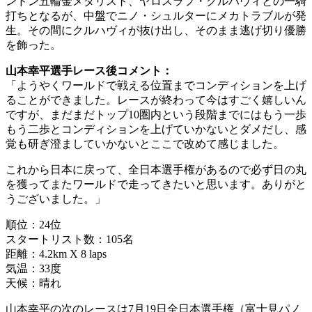
ンドン五輪金メダリスト、ヤロスラフ・クルハヴィとの一騎
打ちとなるが、中盤でニノ・シュルターにメカトラブルが発
生。その間にクルハヴィが抜け出し、そのまま逃げ切り優勝
を飾った。
山本幸平選手レース後コメント：
「ようやくワールドで戦える位置までコンディションを上げ
ることができました。レースが終わって今はすごく嬉しいん
ですが、まだまだトップ10圏内という段階までにはもう一歩
もう二歩とコンディションを上げていかないとダメだし、感
覚も研ぎ澄ましていかないとここで改めて感じました。
これから日本に戻って、全日本選手権があるので必ず日の丸
を獲ってまたワールドで走ってきたいと思います。ありがと
うございました。」
順位：24位
スタートリスト数：105名
距離：4.2km X 8 laps
気温：33度
天候：晴れ
山本幸平の次のレースは7月19日全日本選手権（富士見パノ