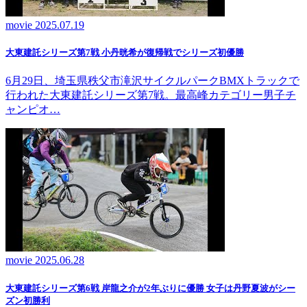
movie
2025.07.19
大東建託シリーズ第7戦 ⼩丹晄希が復帰戦でシリーズ初優勝
6月29日、埼玉県秩父市滝沢サイクルパークBMXトラックで
行われた大東建託シリーズ第7戦。最高峰カテゴリー男子チ
ャンピオ…
movie
2025.06.28
大東建託シリーズ第6戦 岸龍之介が2年ぶりに優勝 女子は丹野夏波がシー
ズン初勝利