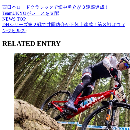
西日本ロードクラシックで畑中勇介が３連覇達成！
TeamUKYOがレースを支配
NEWS TOP
DHシリーズ第２戦で井岡佑介が下剋上達成！第３戦はウィ
ングヒルズ
;
RELATED ENTRY