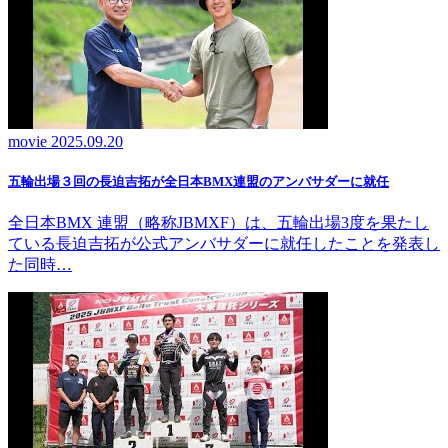
movie
2025.09.20
五輪出場３回の長迫吉拓が全日本BMX連盟のアンバサダーに就任
全日本BMX 連盟（略称JBMXF）は、五輪出場3度を果たし
ている長迫吉拓が公式アンバサダーに就任したことを発表し
た同時…