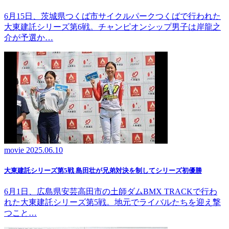
6月15日、茨城県つくば市サイクルパークつくばで行われた
大東建託シリーズ第6戦。チャンピオンシップ男子は岸龍之
介が予選か…
movie
2025.06.10
大東建託シリーズ第5戦 島田壮が兄弟対決を制してシリーズ初優勝
6月1日、広島県安芸高田市の土師ダムBMX TRACKで行わ
れた大東建託シリーズ第5戦。地元でライバルたちを迎え撃
つこと…