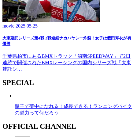
movie
2025.05.25
大東建託シリーズ第4戦 2戦連続ナカバヤシー炸裂！女子は籔田寿衣が初
優勝
千葉県柏市にあるBMXトラック「沼南SPEEDWAY」で2日
連続で開催されたBMXレーシングの国内シリーズ戦「大東
建託シ…
SPECIAL
親子で夢中になれる！成長できる！ランニングバイク
の魅力って何だろう
OFFICIAL CHANNEL