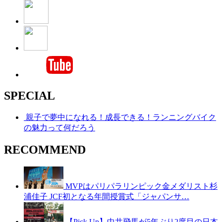
SPECIAL
親子で夢中になれる！成長できる！ランニングバイク
の魅力って何だろう
RECOMMEND
MVPはパリパラリンピック金メダリスト杉
浦佳子 JCF初となる年間授賞式「ジャパンサ…
【Pick Up】中井飛馬が5年ぶり2度目の日本