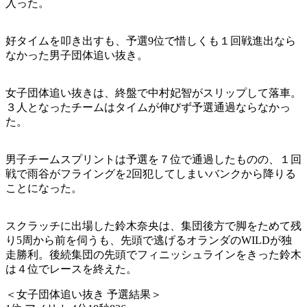
入った。
好タイムを叩き出すも、予選9位で惜しくも１回戦進出なら
なかった男子団体追い抜き。
女子団体追い抜きは、終盤で中村妃智がスリップして落車。
３人となったチームはタイムが伸びず予選通過ならなかっ
た。
男子チームスプリントは予選を７位で通過したものの、１回
戦で雨谷がフライングを2回犯してしまいバンクから降りる
ことになった。
スクラッチに出場した鈴木奈央は、集団後方で脚をためて残
り5周から前を伺うも、先頭で逃げるオランダのWILDが独
走勝利。後続集団の先頭でフィニッシュラインをきった鈴木
は４位でレースを終えた。
＜女子団体追い抜き 予選結果＞