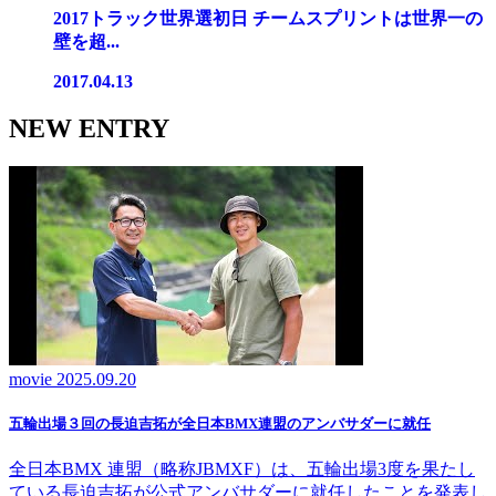
2017トラック世界選初日 チームスプリントは世界一の
壁を超...
2017.04.13
NEW ENTRY
movie
2025.09.20
五輪出場３回の長迫吉拓が全日本BMX連盟のアンバサダーに就任
全日本BMX 連盟（略称JBMXF）は、五輪出場3度を果たし
ている長迫吉拓が公式アンバサダーに就任したことを発表し