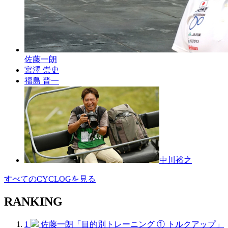
佐藤一朗
宮澤 崇史
福島 晋一
中川裕之
すべてのCYCLOGを見る
RANKING
1
佐藤一朗「目的別トレーニング ① トルクアップ」