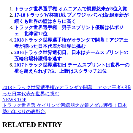
トラック世界選手権 オムニアムで梶原悠未が8位入賞
17-18トラックW杯第1戦 ブノワジャパンは記録更新が
続くも世界の壁はさらに高く
トラック世界選手権 男子スプリント優勝は仏ボジ
ェ 北津留12位
2018トラック世界選手権がオランダで開幕！アジア王
者が揃った日本代表が世界に挑む
2016トラック世界選初日、日本はチームスプリントの
五輪出場枠獲得を逃す
2017トラック世界選初日 チームスプリントは世界一の
壁を超えられず7位、上野はスクラッチ21位
2018トラック世界選手権がオランダで開幕！アジア王者が揃
った日本代表が世界に挑む
NEWS TOP
トラック世界選 ケイリンで河端朋之が銀メダル獲得！日本
勢25年ぶりの表彰台
;
RELATED ENTRY