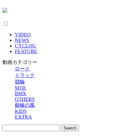
VIDEO
NEWS
CYCLOG
FEATURE
動画カテゴリー
ロード
トラック
競輪
MTB
BMX
OTHERS
銀輪の風
KIDS
EXTRA