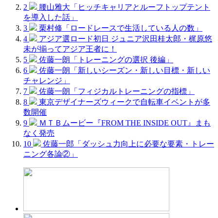
2
腰山雅大「ヒッチキャリアとルーフトップテント
を導入した話」
3
栗村修「ロードレースで生活している人の数」
4
アジア選ロード初日 ジュニア沢田桂太郎・梶原悠
未が揃ってアジア王者に！
5
佐藤一朗「トレーニングの選択 後編」
6
佐藤一朗「新しいシーズン・新しい目標・新しい
チャレンジ」
7
佐藤一朗「フィジカルトレーニングの指標」
8
東京デザイナーズウィークで自転車イベントが多
数開催
9
ＭＴＢムービー『FROM THE INSIDE OUT』まも
なく発売
10
佐藤一郎「ダッシュ力向上に必要な要素・トレー
ニング各論②」