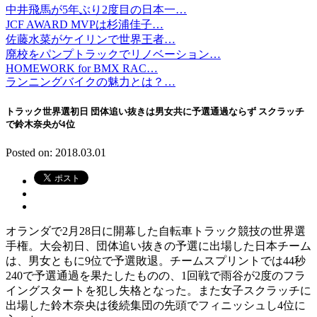
中井飛馬が5年ぶり2度目の日本一…
JCF AWARD MVPは杉浦佳子…
佐藤水菜がケイリンで世界王者…
廃校をパンプトラックでリノベーション…
HOMEWORK for BMX RAC…
ランニングバイクの魅力とは？…
トラック世界選初日 団体追い抜きは男女共に予選通過ならず スクラッチ
で鈴木奈央が4位
Posted on: 2018.03.01
オランダで2月28日に開幕した自転車トラック競技の世界選
手権。大会初日、団体追い抜きの予選に出場した日本チーム
は、男女ともに9位で予選敗退。チームスプリントでは44秒
240で予選通過を果たしたものの、1回戦で雨谷が2度のフラ
イングスタートを犯し失格となった。また女子スクラッチに
出場した鈴木奈央は後続集団の先頭でフィニッシュし4位に