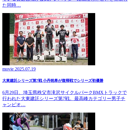
た同時…
movie
2025.07.19
大東建託シリーズ第7戦 ⼩丹晄希が復帰戦でシリーズ初優勝
6月29日、埼玉県秩父市滝沢サイクルパークBMXトラックで
行われた大東建託シリーズ第7戦。最高峰カテゴリー男子チ
ャンピオ…