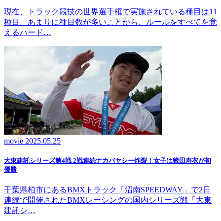
現在、トラック競技の世界選手権で実施されている種目は11
種目。あまりに種目数が多いことから、ルールをすべてを覚
えるハード…
movie
2025.05.25
大東建託シリーズ第4戦 2戦連続ナカバヤシー炸裂！女子は籔田寿衣が初
優勝
千葉県柏市にあるBMXトラック「沼南SPEEDWAY」で2日
連続で開催されたBMXレーシングの国内シリーズ戦「大東
建託シ…