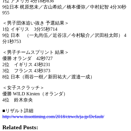
1位 アメリカ 4分18秒836
9位日本 梶原悠未／古山希絵／橋本優弥／中村妃智 4分30秒
955
＜男子団体追い抜き 予選結果＞
1位 イギリス 3分55秒714
9位 日本 （一丸尚伍／近谷涼／今村駿介／沢田桂太郎） 4
分1秒753
＜男子チームスプリント 結果＞
優勝 オランダ 42秒727
2位 イギリス 43秒231
3位 フランス 43秒373
8位 日本（雨谷一樹／新田祐大／渡邉一成）
＜女子スクラッチ＞
優勝 WILD Kirsten（オランダ）
4位 鈴木奈央
■リザルト詳細
http://www.tissottiming.com/2018/ctrwch/ja-jp/Default/
Related Posts: