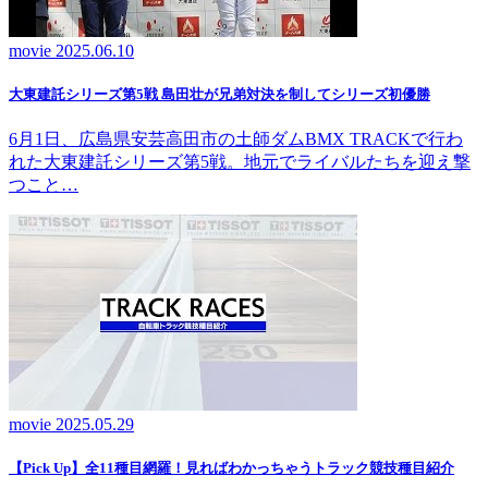
movie
2025.06.10
大東建託シリーズ第5戦 島田壮が兄弟対決を制してシリーズ初優勝
6月1日、広島県安芸高田市の土師ダムBMX TRACKで行わ
れた大東建託シリーズ第5戦。地元でライバルたちを迎え撃
つこと…
movie
2025.05.29
【Pick Up】全11種目網羅！見ればわかっちゃうトラック競技種目紹介