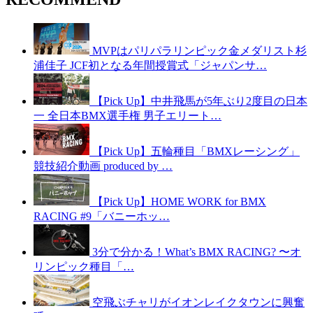
MVPはパリパラリンピック金メダリスト杉
浦佳子 JCF初となる年間授賞式「ジャパンサ…
【Pick Up】中井飛馬が5年ぶり2度目の日本
一 全日本BMX選手権 男子エリート…
【Pick Up】五輪種目「BMXレーシング」
競技紹介動画 produced by …
【Pick Up】HOME WORK for BMX
RACING #9「バニーホッ…
3分で分かる！What’s BMX RACING? 〜オ
リンピック種目「…
空飛ぶチャリがイオンレイクタウンに興奮