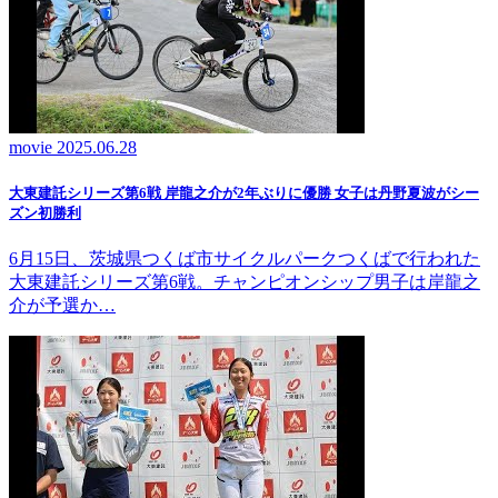
movie
2025.06.28
大東建託シリーズ第6戦 岸龍之介が2年ぶりに優勝 女子は丹野夏波がシー
ズン初勝利
6月15日、茨城県つくば市サイクルパークつくばで行われた
大東建託シリーズ第6戦。チャンピオンシップ男子は岸龍之
介が予選か…