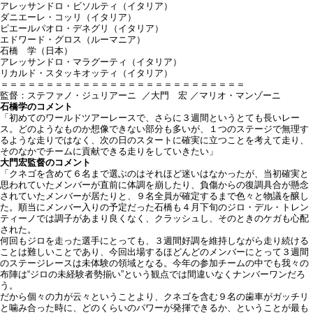
アレッサンドロ・ビソルティ（イタリア）
ダニエーレ・コッリ（イタリア）
ピエールパオロ・デネグリ（イタリア）
エドワード・グロス（ルーマニア）
石橋 学（日本）
アレッサンドロ・マラグーティ（イタリア）
リカルド・スタッキオッティ（イタリア）
＝＝＝＝＝＝＝＝＝＝＝＝＝＝＝＝＝＝＝＝＝＝＝＝＝＝＝
監督：ステファノ・ジュリアーニ ／大門 宏 ／マリオ・マンゾーニ
石橋学のコメント
「初めてのワールドツアーレースで、さらに３週間というとても長いレー
ス。どのようなものか想像できない部分も多いが、１つのステージで無理す
るような走りではなく、次の日のスタートに確実に立つことを考えて走り、
そのなかでチームに貢献できる走りをしていきたい」
大門宏監督のコメント
「クネゴを含めて６名まで選ぶのはそれほど迷いはなかったが、当初確実と
思われていたメンバーが直前に体調を崩したり、負傷からの復調具合が懸念
されていたメンバーが居たりと、９名全員が確定するまで色々と物議を醸し
た。順当にメンバー入りの予定だった石橋も４月下旬のジロ・デル・トレン
ティーノでは調子があまり良くなく、クラッシュし、そのときのケガも心配
された。
何回もジロを走った選手にとっても、３週間好調を維持しながら走り続ける
ことは難しいことであり、今回出場するほどんどのメンバーにとって３週間
のステージレースは未体験の領域となる。今年の参加チームの中でも我々の
布陣は“ジロの未経験者勢揃い”という観点では間違いなくナンバーワンだろ
う。
だから個々の力が云々ということより、クネゴを含む９名の歯車がガッチリ
と噛み合った時に、どのくらいのパワーが発揮できるか、ということが最も