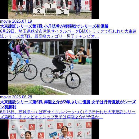
movie
2025.07.19
大東建託シリーズ第7戦 ⼩丹晄希が復帰戦でシリーズ初優勝
6月29日、埼玉県秩父市滝沢サイクルパークBMXトラックで行われた大東建
託シリーズ第7戦。最高峰カテゴリー男子チャンピオ…
movie
2025.06.28
大東建託シリーズ第6戦 岸龍之介が2年ぶりに優勝 女子は丹野夏波がシーズ
ン初勝利
6月15日、茨城県つくば市サイクルパークつくばで行われた大東建託シリー
ズ第6戦。チャンピオンシップ男子は岸龍之介が予選か…