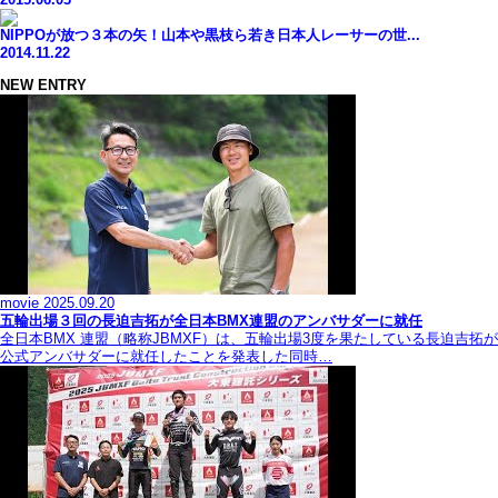
NIPPOが放つ３本の矢！山本や黒枝ら若き日本人レーサーの世...
2014.11.22
NEW ENTRY
movie
2025.09.20
五輪出場３回の長迫吉拓が全日本BMX連盟のアンバサダーに就任
全日本BMX 連盟（略称JBMXF）は、五輪出場3度を果たしている長迫吉拓が
公式アンバサダーに就任したことを発表した同時…