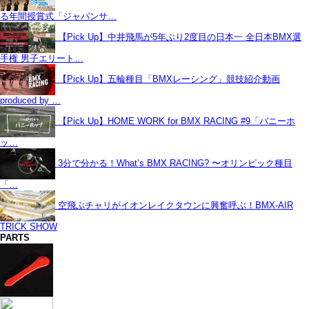
る年間授賞式「ジャパンサ…
【Pick Up】中井飛馬が5年ぶり2度目の日本一 全日本BMX選
手権 男子エリート…
【Pick Up】五輪種目「BMXレーシング」競技紹介動画
produced by …
【Pick Up】HOME WORK for BMX RACING #9「バニーホ
ッ…
3分で分かる！What’s BMX RACING? 〜オリンピック種目
「…
空飛ぶチャリがイオンレイクタウンに興奮呼ぶ！BMX-AIR
TRICK SHOW
PARTS