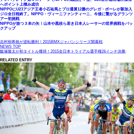
へポイント上積み成功
NIPPOにU23アジア王者小石祐馬とプロ通算12勝のグレガ・ボーレが新加入
ジロ全日程終了。NIPPO・ヴィーニファンティーニ、今後に繋がるグランツ
アー初挑戦
NIPPOが放つ３本の矢！山本や黒枝ら若き日本人レーサーの世界挑戦をバッ
クアップ
吉村樹希敢が逆転勝利！2015BMXジャパンシリーズ開幕戦
NEWS TOP
飯塚隆太が初タイトル獲得！2015全日本トライアル選手権26インチ決勝
;
RELATED ENTRY