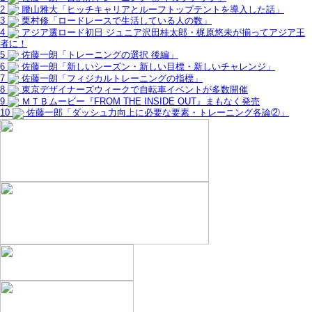
2
腰山雅大「ヒッチキャリアとルーフトップテントを導入した話」
3
栗村修「ロードレースで生活している人の数」
4
アジア選ロード初日 ジュニア沢田桂太郎・梶原悠未が揃ってアジア王
者に！
5
佐藤一朗「トレーニングの選択 後編」
6
佐藤一朗「新しいシーズン・新しい目標・新しいチャレンジ」
7
佐藤一朗「フィジカルトレーニングの指標」
8
東京デザイナーズウィークで自転車イベントが多数開催
9
ＭＴＢムービー『FROM THE INSIDE OUT』まもなく発売
10
佐藤一郎「ダッシュ力向上に必要な要素・トレーニング各論②」