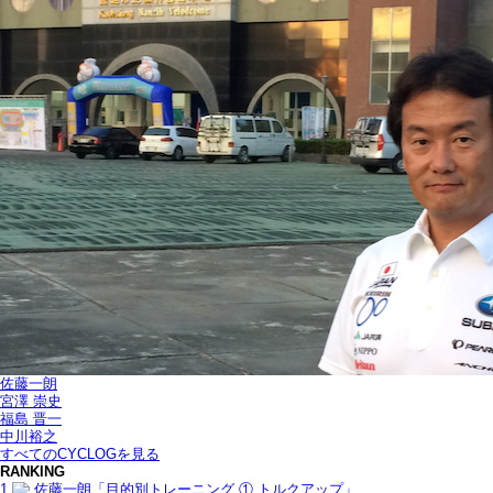
佐藤一朗
宮澤 崇史
福島 晋一
中川裕之
すべてのCYCLOGを見る
RANKING
1
佐藤一朗「目的別トレーニング ① トルクアップ」