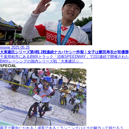
movie
2025.05.25
大東建託シリーズ第4戦 2戦連続ナカバヤシー炸裂！女子は籔田寿衣が初優勝
千葉県柏市にあるBMXトラック「沼南SPEEDWAY」で2日連続で開催された
BMXレーシングの国内シリーズ戦「大東建託シ…
SPECIAL
親子で夢中になれる！成長できる！ランニングバイクの魅力って何だろう