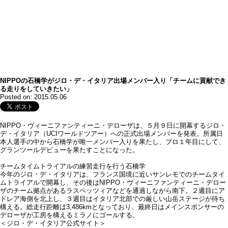
NIPPOの石橋学がジロ・デ・イタリア出場メンバー入り「チームに貢献でき
る走りをしていきたい」
Posted on: 2015.05.06
NIPPO・ヴィーニファンティーニ・デローザは、５月９日に開幕するジロ・
デ・イタリア（UCIワールドツアー）への正式出場メンバーを発表。所属日
本人選手の中から石橋学が唯一メンバー入りを果たし、プロ１年目にして、
グランツールデビューを果たすことになった。
チームタイムトライアルの練習走行を行う石橋学
今年のジロ・デ・イタリアは、フランス国境に近いサンレモでのチームタイ
ムトライアルで開幕し、その後はNIPPO・ヴィーニファンティーニ・デロー
ザのチーム拠点があるラスペッツィアなどを通過しながら南下。２週目にア
ドレア海側を北上し、３週目はイタリア北部での厳しい山岳ステージが待ち
構える。総走行距離は3,486kmとなっており、最終日はメインスポンサーの
デローザが工房を構えるミラノにゴールする。
＜ジロ・デ・イタリア公式サイト＞