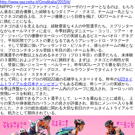
http://www.gazzetta.it/Giroditalia/2015/it/
NIPPO・ヴィーニファンティーニ・デローザのリーダーとなるのは、もちろ
ん過去に総合優勝した経験をもつダミアーノ・クネゴ。チームは一丸となっ
てクネゴの総合上位、ステージ優勝という目標を掲げ、UCIワールドチーム
に挑むことになる。
クネゴの走りを支えるのは、経験豊富な４人の中堅選手たち。スプリンター
ながらオールマイティに走り、今季好調なダニエーレ・コッリ。ツアー・オ
ブ・ジャパンでの優勝やヨーロッパでの実績もあるピエールパオロ・デネグ
リ。平坦区間でアシストの要となるであろうアレッサンドロ・マラグーテ
ィ。そして登坂に強いアレッサンドロ・ビソルティ。彼らがチームの軸とな
り、プロコンチネンタル登録１年目の若いチームを率いる。
所属選手の半数以上を占めるネオプロ（プロ１年目）の選手たちも、未体験
の３週間におよぶグランツールに挑戦する。まずは、クネゴとの相性が良
く、登坂に強いジャコーモ・ベルラート。昨年UCIレースで５勝を挙げたス
プリンターのエドワード・グロス。オールラウンダーでタイムトライアルに
も強いリカルド・スタキオッティ。
そして同じくネオプロの弱冠22歳の石橋学もスタートする。昨年の
U23タイ
ムトライアル全日本チャンピオン
でもある石橋は、昨シーズンの実績から、
今季は序盤からクネゴと同じチーム内のグループに投入され、ヨーロッパの
突飛レースを転戦してきた。
そして、信頼できるアシスト選手として、レースを重ねるごとに成長し、上
りの実力や身体能力のバランスの良さが評価され、順当にメンバー入りを果
たした。クネゴの総合成績に関わる大切な初日のチームタイムトライアルで
も、戦力として期待されている。