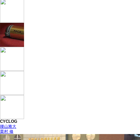
CYCLOG
腰山雅大
栗村 修