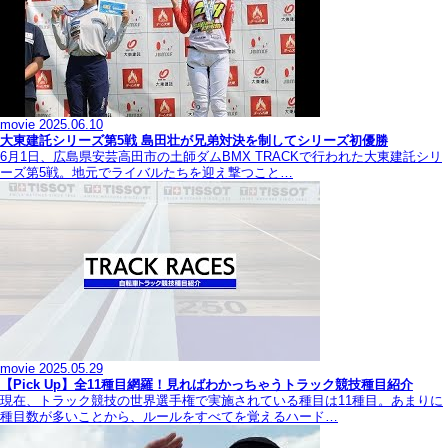
movie
2025.06.10
大東建託シリーズ第5戦 島田壮が兄弟対決を制してシリーズ初優勝
6月1日、広島県安芸高田市の土師ダムBMX TRACKで行われた大東建託シリ
ーズ第5戦。地元でライバルたちを迎え撃つこと…
movie
2025.05.29
【Pick Up】全11種目網羅！見ればわかっちゃうトラック競技種目紹介
現在、トラック競技の世界選手権で実施されている種目は11種目。あまりに
種目数が多いことから、ルールをすべてを覚えるハード…