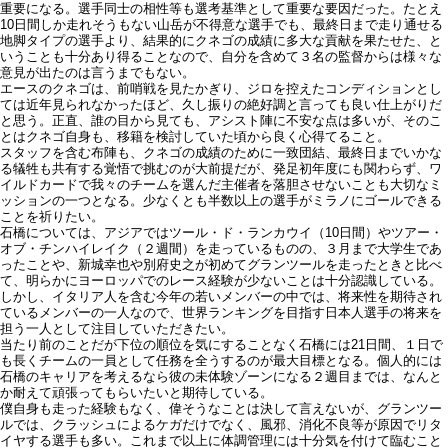
重要になる。選手同士の相性等も選考基準として重要な要因だった。たとえ
10日間しか走れそうもない山岳が不得意な選手でも、最終日まで走り通せる
地脚タイプの選手より、結果的にクネゴの成績に多大な貢献を果たせた、と
いうことも十分あり得ることなので、自分を含めて３名の監督からは様々な
意見が出たのは言うまでもない。
エースのクネゴは、前哨戦を見たかぎり、ジロを控えたコンディションとし
ては近年見られなかったほど、久し振りの絶好調と言っても良い仕上がりだ
と思う。正直、誰の目から見ても、アシスト陣に不安な点は多いが、そのこ
とはクネゴ自身も、移籍を検討していた頃から良く心得てること。
スタッフを含む布陣も、クネゴの成績のために一致団結、最終日までいかな
る犠牲も共有する覚悟で挑むのが大前提だが、発足初年度にも関わらず、ワ
イルドカードで我々のチームを選んだ主催者を落胆させないことも大切なミ
ッションの一つとなる。少なくとも半数以上の選手がミラノにゴールできる
ことを祈りたい。
石橋については、アジアではツール・ド・ランカウイ（10日間）やツアー・
オブ・チンハイレイク（２週間）を走っているものの、３月まで大学生であ
ったことや、新城幸也や別府史之が初めてグランツールを走ったときと比べ
て、明らかにヨーロッパでのレース経験が少ないことは十分認識している。
しかし、イタリア人を含む今年の若いメンバーの中では、将来性を期待され
ているメンバーの一人なので、世界ランキングを目指す日本人選手の将来を
担う一人として注目していただきたい。
当たり前のことだが下位の順位を気にすることなく石橋には21日間、１日で
も長くチームの一員として任務を全うするのが最大目標となる。個人的には
石橋のキャリアを考えるなら彼の未体験ゾーンになる２週目までは、なんと
か耐えて頑張ってもらいたいと期待している。
僕自身も走った経験もなく、偉そうなことは決して言えないが、グランツー
ルでは、クラッシュによるケガだけでなく、風邪、消化不良等が原因でリタ
イヤする選手も多い。これまで以上に体調管理には十分気を付けて臨むこと