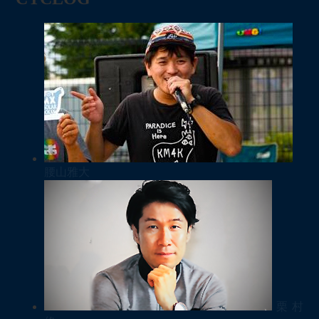
腰山雅大
栗村