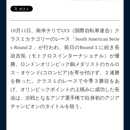
10月11日、南米チリでUCI（国際自転車連合）ク
ラス１カテゴリーのレース「South American Serie
s Round２」が行われ、前日のRound１に続き長
迫吉拓（モトクロスインターナショナル）が優
勝。ロンドンオリンピック銅メダリストのカルロ
ス・オケンド(コロンビア)を寄せ付けず、２連勝
を飾った。クラス１のレースで今季３勝目をあ
げ、オリンピックポイントの上積みに成功した長
迫は、次戦となるアジア選手権で自身初のアジア
チャンピオンのタイトルを狙う。