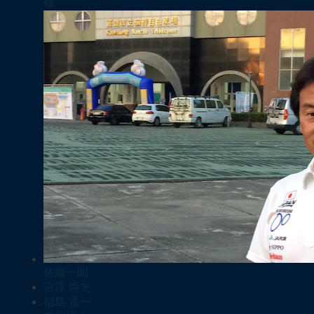
修
佐藤一朗
宮澤 崇史
福島 晋一