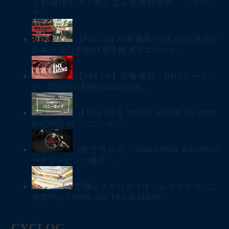
ト杉浦佳子 JCF初となる年間授賞式「ジャパン
サ…
【Pick Up】中井飛馬が5年ぶり2度目の
日本一 全日本BMX選手権 男子エリート…
【Pick Up】五輪種目「BMXレーシン
グ」競技紹介動画 produced by …
【Pick Up】HOME WORK for BMX
RACING #9「バニーホッ…
3分で分かる！What’s BMX RACING?
〜オリンピック種目「…
空飛ぶチャリがイオンレイクタウンに
興奮呼ぶ！BMX-AIR TRICK SHOW
CYCLOG