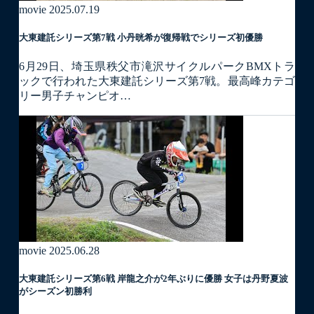
movie
2025.07.19
大東建託シリーズ第7戦 ⼩丹晄希が復帰戦でシリーズ初優勝
6月29日、埼玉県秩父市滝沢サイクルパークBMXトラ
ックで行われた大東建託シリーズ第7戦。最高峰カテゴ
リー男子チャンピオ…
movie
2025.06.28
大東建託シリーズ第6戦 岸龍之介が2年ぶりに優勝 女子は丹野夏波
がシーズン初勝利