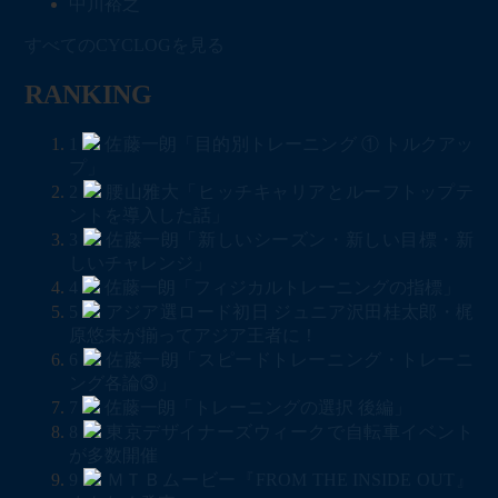
中川裕之
すべてのCYCLOGを見る
RANKING
1
佐藤一朗「目的別トレーニング ① トルクアッ
プ」
2
腰山雅大「ヒッチキャリアとルーフトップテ
ントを導入した話」
3
佐藤一朗「新しいシーズン・新しい目標・新
しいチャレンジ」
4
佐藤一朗「フィジカルトレーニングの指標」
5
アジア選ロード初日 ジュニア沢田桂太郎・梶
原悠未が揃ってアジア王者に！
6
佐藤一朗「スピードトレーニング・トレーニ
ング各論③」
7
佐藤一朗「トレーニングの選択 後編」
8
東京デザイナーズウィークで自転車イベント
が多数開催
9
ＭＴＢムービー『FROM THE INSIDE OUT』