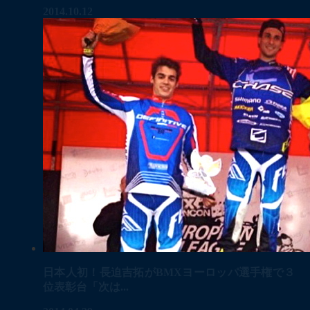
2014.10.12
日本人初！長迫吉拓がBMXヨーロッパ選手権で３
位表彰台「次は...