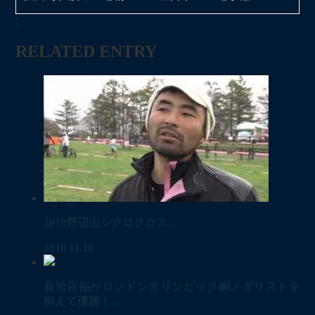
;
RELATED ENTRY
2010野辺山シクロクロス...
2010.11.10
長迫吉拓がロンドンオリンピック銅メダリストを
抑えて優勝！...