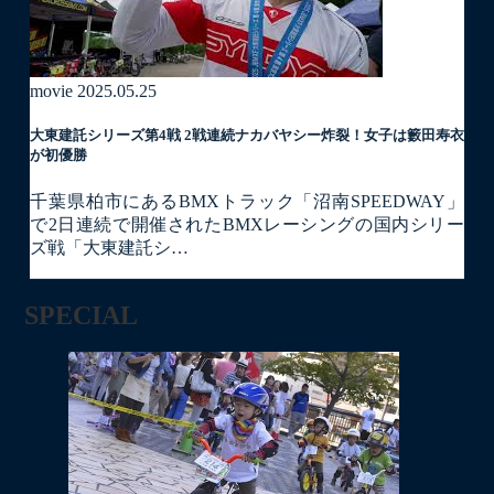
movie
2025.05.25
大東建託シリーズ第4戦 2戦連続ナカバヤシー炸裂！女子は籔田寿衣
が初優勝
千葉県柏市にあるBMXトラック「沼南SPEEDWAY」
で2日連続で開催されたBMXレーシングの国内シリー
ズ戦「大東建託シ…
SPECIAL