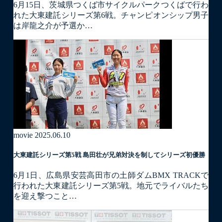
6月15日、茨城県つくば市サイクルパークつくばで行わ
れた大東建託シリーズ第6戦。チャンピオンシップ男子
は岸龍之介が予選か…
movie
2025.06.10
大東建託シリーズ第5戦 島田壮が兄弟対決を制してシリーズ初優勝
6月1日、広島県安芸高田市の土師ダムBMX TRACKで
行われた大東建託シリーズ第5戦。地元でライバルたち
を迎え撃つこと…