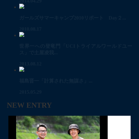
2014.04.29
ガールズサマーキャンプ2010リポート Day２...
2010.08.17
世界一への登竜門「UCIトライアルワールドユー
ス」で土屋凌我...
2013.08.12
福島晋一「計算された無謀さ」...
2015.05.29
NEW ENTRY