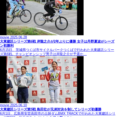
movie
2025.06.28
大東建託シリーズ第6戦 岸龍之介が2年ぶりに優勝 女子は丹野夏波がシーズ
ン初勝利
6月15日、茨城県つくば市サイクルパークつくばで行われた大東建託シリー
ズ第6戦。チャンピオンシップ男子は岸龍之介が予選か…
movie
2025.06.10
大東建託シリーズ第5戦 島田壮が兄弟対決を制してシリーズ初優勝
6月1日、広島県安芸高田市の土師ダムBMX TRACKで行われた大東建託シリ