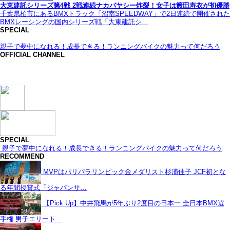
大東建託シリーズ第4戦 2戦連続ナカバヤシー炸裂！女子は籔田寿衣が初優勝
千葉県柏市にあるBMXトラック「沼南SPEEDWAY」で2日連続で開催された
BMXレーシングの国内シリーズ戦「大東建託シ…
SPECIAL
親子で夢中になれる！成長できる！ランニングバイクの魅力って何だろう
OFFICIAL CHANNEL
SPECIAL
親子で夢中になれる！成長できる！ランニングバイクの魅力って何だろう
RECOMMEND
MVPはパリパラリンピック金メダリスト杉浦佳子 JCF初とな
る年間授賞式「ジャパンサ…
【Pick Up】中井飛馬が5年ぶり2度目の日本一 全日本BMX選
手権 男子エリート…