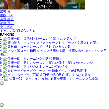
栗村 修
佐藤一朗
宮澤 崇史
福島 晋一
中川裕之
すべてのCYCLOGを見る
RANKING
1
佐藤一朗「目的別トレーニング ① トルクアップ」
2
腰山雅大「ヒッチキャリアとルーフトップテントを導入した話」
3
栗村修「ロードレースで生活している人の数」
4
アジア選ロード初日 ジュニア沢田桂太郎・梶原悠未が揃ってアジア王
者に！
5
佐藤一朗「トレーニングの選択 後編」
6
佐藤一朗「新しいシーズン・新しい目標・新しいチャレンジ」
7
佐藤一朗「フィジカルトレーニングの指標」
8
東京デザイナーズウィークで自転車イベントが多数開催
9
ＭＴＢムービー『FROM THE INSIDE OUT』まもなく発売
10
佐藤一郎「ダッシュ力向上に必要な要素・トレーニング各論②」