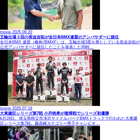
movie
2025.09.20
五輪出場３回の長迫吉拓が全日本BMX連盟のアンバサダーに就任
全日本BMX 連盟（略称JBMXF）は、五輪出場3度を果たしている長迫吉拓が
公式アンバサダーに就任したことを発表した同時…
movie
2025.07.19
大東建託シリーズ第7戦 ⼩丹晄希が復帰戦でシリーズ初優勝
6月29日、埼玉県秩父市滝沢サイクルパークBMXトラックで行われた大東建
託シリーズ第7戦。最高峰カテゴリー男子チャンピオ…