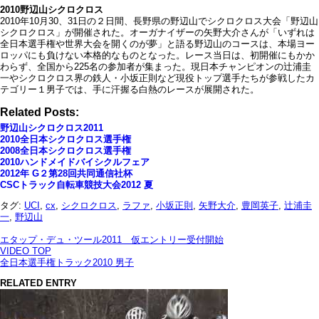
2010野辺山シクロクロス
2010年10月30、31日の２日間、長野県の野辺山でシクロクロス大会「野辺山
シクロクロス」が開催された。オーガナイザーの矢野大介さんが「いずれは
全日本選手権や世界大会を開くのが夢」と語る野辺山のコースは、本場ヨー
ロッパにも負けない本格的なものとなった。レース当日は、初開催にもかか
わらず、全国から225名の参加者が集まった。現日本チャンピオンの辻浦圭
一やシクロクロス界の鉄人・小坂正則など現役トップ選手たちが参戦したカ
テゴリー１男子では、手に汗握る白熱のレースが展開された。
Related Posts:
野辺山シクロクロス2011
2010全日本シクロクロス選手権
2008全日本シクロクロス選手権
2010ハンドメイドバイシクルフェア
2012年 G２第28回共同通信社杯
CSCトラック自転車競技大会2012 夏
タグ:
UCI
,
cx
,
シクロクロス
,
ラファ
,
小坂正則
,
矢野大介
,
豊岡英子
,
辻浦圭
一
,
野辺山
エタップ・デュ・ツール2011 仮エントリー受付開始
VIDEO TOP
全日本選手権トラック2010 男子
RELATED ENTRY