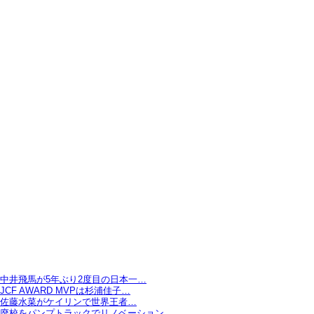
中井飛馬が5年ぶり2度目の日本一…
JCF AWARD MVPは杉浦佳子…
佐藤水菜がケイリンで世界王者…
廃校をパンプトラックでリノベーション…