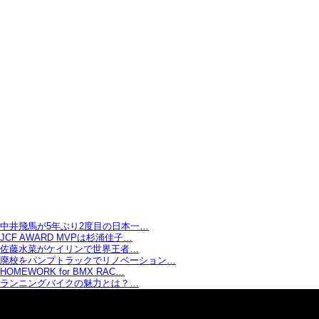
中井飛馬が5年ぶり2度目の日本一…
JCF AWARD MVPは杉浦佳子…
佐藤水菜がケイリンで世界王者…
廃校をパンプトラックでリノベーション…
HOMEWORK for BMX RAC…
ランニングバイクの魅力とは？…