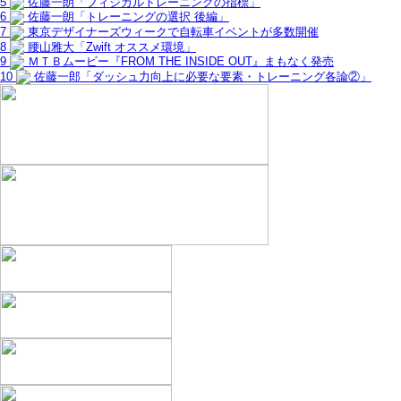
5
佐藤一朗「フィジカルトレーニングの指標」
6
佐藤一朗「トレーニングの選択 後編」
7
東京デザイナーズウィークで自転車イベントが多数開催
8
腰山雅大「Zwift オススメ環境」
9
ＭＴＢムービー『FROM THE INSIDE OUT』まもなく発売
10
佐藤一郎「ダッシュ力向上に必要な要素・トレーニング各論②」