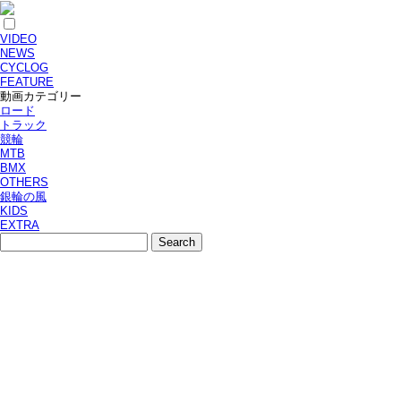
VIDEO
NEWS
CYCLOG
FEATURE
動画カテゴリー
ロード
トラック
競輪
MTB
BMX
OTHERS
銀輪の風
KIDS
EXTRA