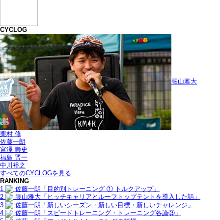
CYCLOG
腰山雅大
栗村 修
佐藤一朗
宮澤 崇史
福島 晋一
中川裕之
すべてのCYCLOGを見る
RANKING
1
佐藤一朗「目的別トレーニング ① トルクアップ」
2
腰山雅大「ヒッチキャリアとルーフトップテントを導入した話」
3
佐藤一朗「新しいシーズン・新しい目標・新しいチャレンジ」
4
佐藤一朗「スピードトレーニング・トレーニング各論③」