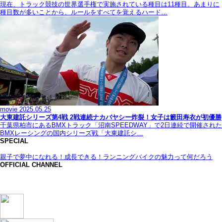
現在、トラック競技の世界選手権で実施されている種目は11種目。あまりに
種目数が多いことから、ルールをすべてを覚えるハード…
movie
2025.05.25
大東建託シリーズ第4戦 2戦連続ナカバヤシー炸裂！女子は籔田寿衣が初優勝
千葉県柏市にあるBMXトラック「沼南SPEEDWAY」で2日連続で開催された
BMXレーシングの国内シリーズ戦「大東建託シ…
SPECIAL
親子で夢中になれる！成長できる！ランニングバイクの魅力って何だろう
OFFICIAL CHANNEL