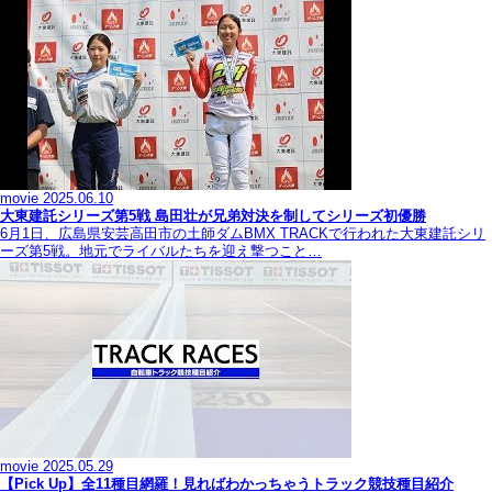
movie
2025.06.10
大東建託シリーズ第5戦 島田壮が兄弟対決を制してシリーズ初優勝
6月1日、広島県安芸高田市の土師ダムBMX TRACKで行われた大東建託シリ
ーズ第5戦。地元でライバルたちを迎え撃つこと…
movie
2025.05.29
【Pick Up】全11種目網羅！見ればわかっちゃうトラック競技種目紹介