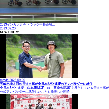
2013インカレ男子 トラック中長距離...
2013.09.20
NEW ENTRY
movie
2025.09.20
五輪出場３回の長迫吉拓が全日本BMX連盟のアンバサダーに就任
全日本BMX 連盟（略称JBMXF）は、五輪出場3度を果たしている長迫吉拓が
公式アンバサダーに就任したことを発表した同時…