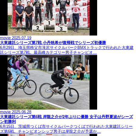
movie
2025.07.19
大東建託シリーズ第7戦 ⼩丹晄希が復帰戦でシリーズ初優勝
6月29日、埼玉県秩父市滝沢サイクルパークBMXトラックで行われた大東建
託シリーズ第7戦。最高峰カテゴリー男子チャンピオ…
movie
2025.06.28
大東建託シリーズ第6戦 岸龍之介が2年ぶりに優勝 女子は丹野夏波がシーズ
ン初勝利
6月15日、茨城県つくば市サイクルパークつくばで行われた大東建託シリー
ズ第6戦。チャンピオンシップ男子は岸龍之介が予選か…