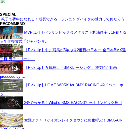
SPECIAL
親子で夢中になれる！成長できる！ランニングバイクの魅力って何だろう
RECOMMEND
MVPはパリパラリンピック金メダリスト杉浦佳子 JCF初とな
る年間授賞式「ジャパンサ…
【Pick Up】中井飛馬が5年ぶり2度目の日本一 全日本BMX選
手権 男子エリート…
【Pick Up】五輪種目「BMXレーシング」競技紹介動画
produced by …
【Pick Up】HOME WORK for BMX RACING #9「バニーホ
ッ…
3分で分かる！What’s BMX RACING? 〜オリンピック種目
「…
空飛ぶチャリがイオンレイクタウンに興奮呼ぶ！BMX-AIR