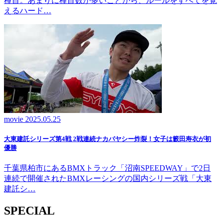
種目。あまりに種目数が多いことから、ルールをすべてを覚
えるハード…
movie
2025.05.25
大東建託シリーズ第4戦 2戦連続ナカバヤシー炸裂！女子は籔田寿衣が初
優勝
千葉県柏市にあるBMXトラック「沼南SPEEDWAY」で2日
連続で開催されたBMXレーシングの国内シリーズ戦「大東
建託シ…
SPECIAL