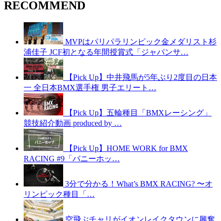
RECOMMEND
MVPはパリパラリンピック金メダリスト杉
浦佳子 JCF初となる年間授賞式「ジャパンサ…
【Pick Up】中井飛馬が5年ぶり2度目の日本
一 全日本BMX選手権 男子エリート…
【Pick Up】五輪種目「BMXレーシング」
競技紹介動画 produced by …
【Pick Up】HOME WORK for BMX
RACING #9「バニーホッ…
3分で分かる！What’s BMX RACING? 〜オ
リンピック種目「…
空飛ぶチャリがイオンレイクタウンに興奮