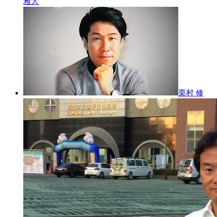
雅大
栗村 修