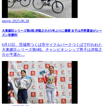
movie
2025.06.28
大東建託シリーズ第6戦 岸龍之介が2年ぶりに優勝 女子は丹野夏波がシー
ズン初勝利
6月15日、茨城県つくば市サイクルパークつくばで行われた
大東建託シリーズ第6戦。チャンピオンシップ男子は岸龍之
介が予選か…