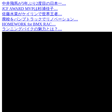
中井飛馬が5年ぶり2度目の日本一…
JCF AWARD MVPは杉浦佳子…
佐藤水菜がケイリンで世界王者…
廃校をパンプトラックでリノベーション…
HOMEWORK for BMX RAC…
ランニングバイクの魅力とは？…