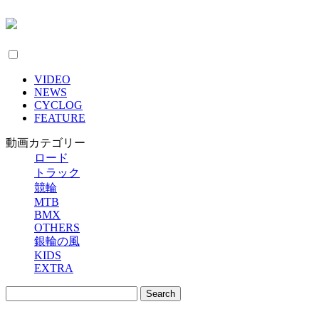
VIDEO
NEWS
CYCLOG
FEATURE
動画カテゴリー
ロード
トラック
競輪
MTB
BMX
OTHERS
銀輪の風
KIDS
EXTRA