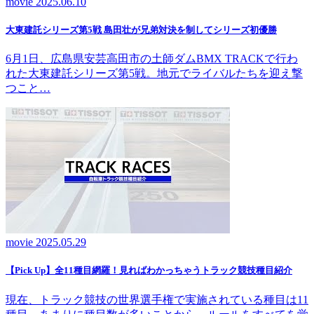
movie
2025.06.10
大東建託シリーズ第5戦 島田壮が兄弟対決を制してシリーズ初優勝
6月1日、広島県安芸高田市の土師ダムBMX TRACKで行わ
れた大東建託シリーズ第5戦。地元でライバルたちを迎え撃
つこと…
movie
2025.05.29
【Pick Up】全11種目網羅！見ればわかっちゃうトラック競技種目紹介
現在、トラック競技の世界選手権で実施されている種目は11