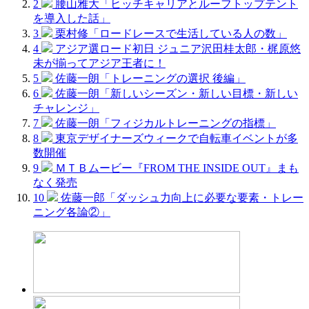
2
腰山雅大「ヒッチキャリアとルーフトップテント
を導入した話」
3
栗村修「ロードレースで生活している人の数」
4
アジア選ロード初日 ジュニア沢田桂太郎・梶原悠
未が揃ってアジア王者に！
5
佐藤一朗「トレーニングの選択 後編」
6
佐藤一朗「新しいシーズン・新しい目標・新しい
チャレンジ」
7
佐藤一朗「フィジカルトレーニングの指標」
8
東京デザイナーズウィークで自転車イベントが多
数開催
9
ＭＴＢムービー『FROM THE INSIDE OUT』まも
なく発売
10
佐藤一郎「ダッシュ力向上に必要な要素・トレー
ニング各論②」