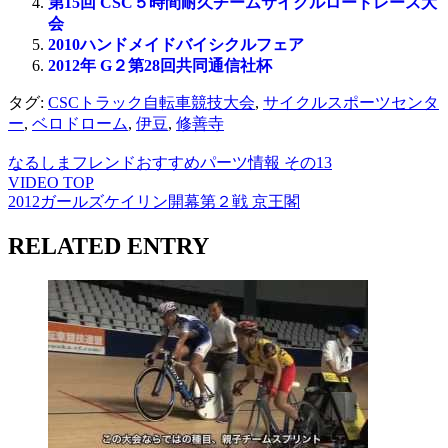
第15回 CSC５時間耐久チームサイクルロードレース大
会
2010ハンドメイドバイシクルフェア
2012年 G２第28回共同通信社杯
タグ:
CSCトラック自転車競技大会
,
サイクルスポーツセンタ
ー
,
ベロドローム
,
伊豆
,
修善寺
なるしまフレンドおすすめパーツ情報 その13
VIDEO TOP
2012ガールズケイリン開幕第２戦 京王閣
RELATED ENTRY