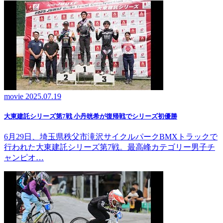
movie
2025.07.19
大東建託シリーズ第7戦 ⼩丹晄希が復帰戦でシリーズ初優勝
6月29日、埼玉県秩父市滝沢サイクルパークBMXトラックで
行われた大東建託シリーズ第7戦。最高峰カテゴリー男子チ
ャンピオ…