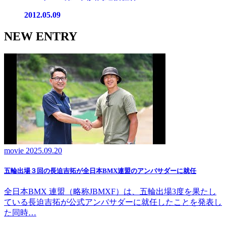
2012.05.09
NEW ENTRY
movie
2025.09.20
五輪出場３回の長迫吉拓が全日本BMX連盟のアンバサダーに就任
全日本BMX 連盟（略称JBMXF）は、五輪出場3度を果たし
ている長迫吉拓が公式アンバサダーに就任したことを発表し
た同時…