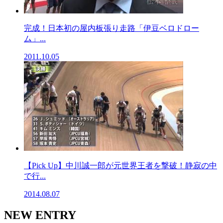
完成！日本初の屋内板張り走路「伊豆ベロドロー
ム」...
2011.10.05
【Pick Up】中川誠一郎が元世界王者を撃破！静寂の中
で行...
2014.08.07
NEW ENTRY