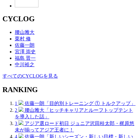
CYCLOG
腰山雅大
栗村 修
佐藤一朗
宮澤 崇史
福島 晋一
中川裕之
すべてのCYCLOGを見る
RANKING
1
佐藤一朗「目的別トレーニング ① トルクアップ」
2
腰山雅大「ヒッチキャリアとルーフトップテント
を導入した話」
3
アジア選ロード初日 ジュニア沢田桂太郎・梶原悠
未が揃ってアジア王者に！
4
佐藤一朗「新しいシーズン・新しい目標・新しい