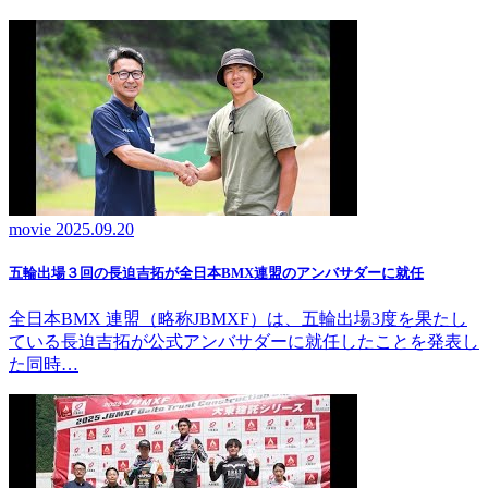
movie
2025.09.20
五輪出場３回の長迫吉拓が全日本BMX連盟のアンバサダーに就任
全日本BMX 連盟（略称JBMXF）は、五輪出場3度を果たし
ている長迫吉拓が公式アンバサダーに就任したことを発表し
た同時…