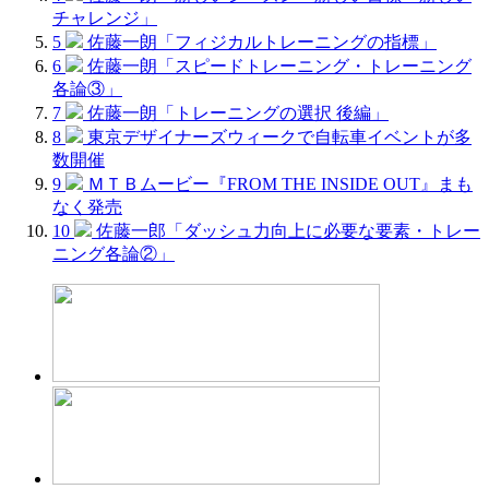
チャレンジ」
5
佐藤一朗「フィジカルトレーニングの指標」
6
佐藤一朗「スピードトレーニング・トレーニング
各論③」
7
佐藤一朗「トレーニングの選択 後編」
8
東京デザイナーズウィークで自転車イベントが多
数開催
9
ＭＴＢムービー『FROM THE INSIDE OUT』まも
なく発売
10
佐藤一郎「ダッシュ力向上に必要な要素・トレー
ニング各論②」