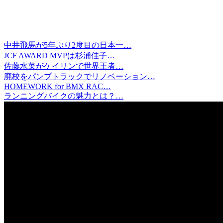
中井飛馬が5年ぶり2度目の日本一…
JCF AWARD MVPは杉浦佳子…
佐藤水菜がケイリンで世界王者…
廃校をパンプトラックでリノベーション…
HOMEWORK for BMX RAC…
ランニングバイクの魅力とは？…