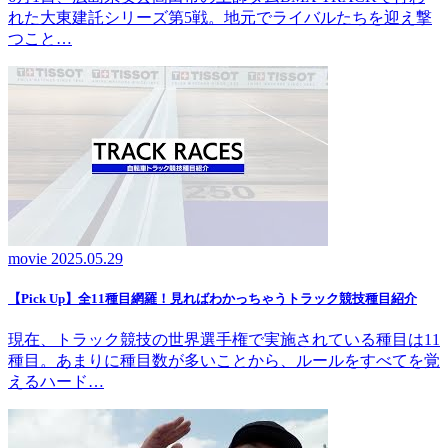
れた大東建託シリーズ第5戦。地元でライバルたちを迎え撃
つこと…
movie
2025.05.29
【Pick Up】全11種目網羅！見ればわかっちゃうトラック競技種目紹介
現在、トラック競技の世界選手権で実施されている種目は11
種目。あまりに種目数が多いことから、ルールをすべてを覚
えるハード…