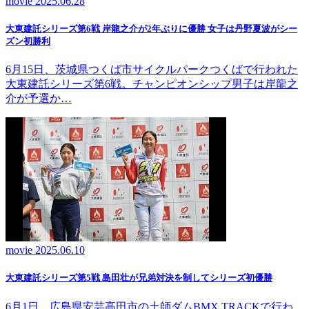
movie
2025.06.28
大東建託シリーズ第6戦 岸龍之介が2年ぶりに優勝 女子は丹野夏波がシー
ズン初勝利
6月15日、茨城県つくば市サイクルパークつくばで行われた
大東建託シリーズ第6戦。チャンピオンシップ男子は岸龍之
介が予選か…
movie
2025.06.10
大東建託シリーズ第5戦 島田壮が兄弟対決を制してシリーズ初優勝
6月1日、広島県安芸高田市の土師ダムBMX TRACKで行わ