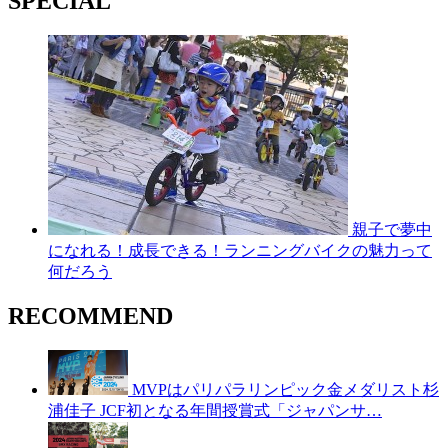
SPECIAL
親子で夢中
になれる！成長できる！ランニングバイクの魅力って
何だろう
RECOMMEND
MVPはパリパラリンピック金メダリスト杉
浦佳子 JCF初となる年間授賞式「ジャパンサ…