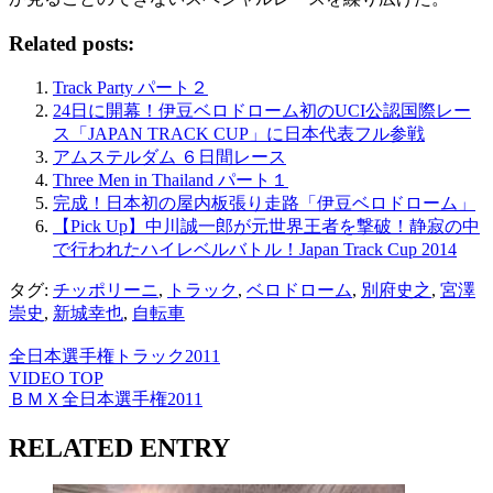
Related posts:
Track Party パート２
24日に開幕！伊豆ベロドローム初のUCI公認国際レー
ス「JAPAN TRACK CUP」に日本代表フル参戦
アムステルダム ６日間レース
Three Men in Thailand パート１
完成！日本初の屋内板張り走路「伊豆ベロドローム」
【Pick Up】中川誠一郎が元世界王者を撃破！静寂の中
で行われたハイレベルバトル！Japan Track Cup 2014
タグ:
チッポリーニ
,
トラック
,
ベロドローム
,
別府史之
,
宮澤
崇史
,
新城幸也
,
自転車
全日本選手権トラック2011
VIDEO TOP
ＢＭＸ全日本選手権2011
RELATED ENTRY