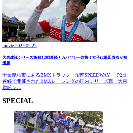
movie
2025.05.25
大東建託シリーズ第4戦 2戦連続ナカバヤシー炸裂！女子は籔田寿衣が初
優勝
千葉県柏市にあるBMXトラック「沼南SPEEDWAY」で2日
連続で開催されたBMXレーシングの国内シリーズ戦「大東
建託シ…
SPECIAL