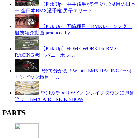
【Pick Up】中井飛馬が5年ぶり2度目の日本
一 全日本BMX選手権 男子エリート…
【Pick Up】五輪種目「BMXレーシング」
競技紹介動画 produced by …
【Pick Up】HOME WORK for BMX
RACING #9「バニーホッ…
3分で分かる！What’s BMX RACING? 〜オ
リンピック種目「…
空飛ぶチャリがイオンレイクタウンに興奮
呼ぶ！BMX-AIR TRICK SHOW
PARTS