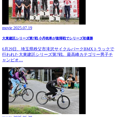
movie
2025.07.19
大東建託シリーズ第7戦 ⼩丹晄希が復帰戦でシリーズ初優勝
6月29日、埼玉県秩父市滝沢サイクルパークBMXトラックで
行われた大東建託シリーズ第7戦。最高峰カテゴリー男子チ
ャンピオ…