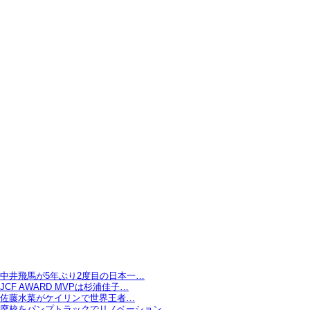
中井飛馬が5年ぶり2度目の日本一…
JCF AWARD MVPは杉浦佳子…
佐藤水菜がケイリンで世界王者…
廃校をパンプトラックでリノベーション…