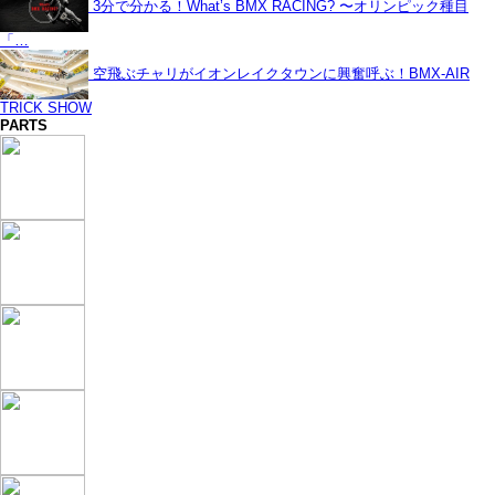
3分で分かる！What’s BMX RACING? 〜オリンピック種目
「…
空飛ぶチャリがイオンレイクタウンに興奮呼ぶ！BMX-AIR
TRICK SHOW
PARTS