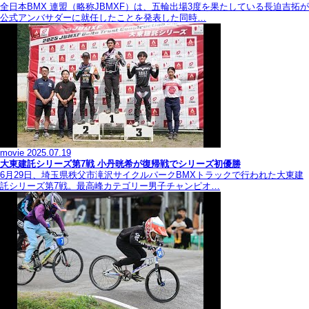
全日本BMX 連盟（略称JBMXF）は、五輪出場3度を果たしている長迫吉拓が
公式アンバサダーに就任したことを発表した同時…
movie
2025.07.19
大東建託シリーズ第7戦 ⼩丹晄希が復帰戦でシリーズ初優勝
6月29日、埼玉県秩父市滝沢サイクルパークBMXトラックで行われた大東建
託シリーズ第7戦。最高峰カテゴリー男子チャンピオ…