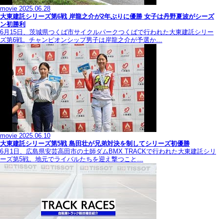
movie
2025.06.28
大東建託シリーズ第6戦 岸龍之介が2年ぶりに優勝 女子は丹野夏波がシーズ
ン初勝利
6月15日、茨城県つくば市サイクルパークつくばで行われた大東建託シリー
ズ第6戦。チャンピオンシップ男子は岸龍之介が予選か…
movie
2025.06.10
大東建託シリーズ第5戦 島田壮が兄弟対決を制してシリーズ初優勝
6月1日、広島県安芸高田市の土師ダムBMX TRACKで行われた大東建託シリ
ーズ第5戦。地元でライバルたちを迎え撃つこと…