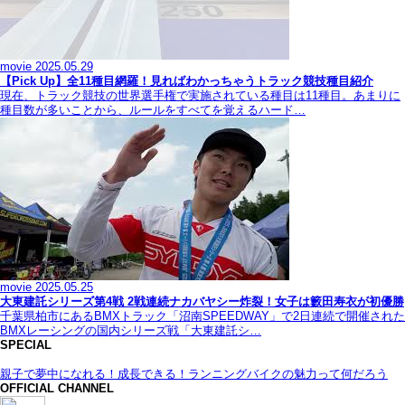
movie
2025.05.29
【Pick Up】全11種目網羅！見ればわかっちゃうトラック競技種目紹介
現在、トラック競技の世界選手権で実施されている種目は11種目。あまりに
種目数が多いことから、ルールをすべてを覚えるハード…
movie
2025.05.25
大東建託シリーズ第4戦 2戦連続ナカバヤシー炸裂！女子は籔田寿衣が初優勝
千葉県柏市にあるBMXトラック「沼南SPEEDWAY」で2日連続で開催された
BMXレーシングの国内シリーズ戦「大東建託シ…
SPECIAL
親子で夢中になれる！成長できる！ランニングバイクの魅力って何だろう
OFFICIAL CHANNEL