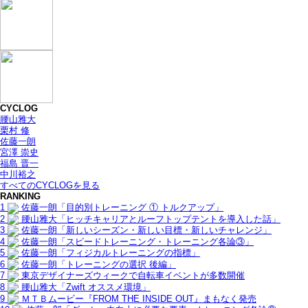
CYCLOG
腰山雅大
栗村 修
佐藤一朗
宮澤 崇史
福島 晋一
中川裕之
すべてのCYCLOGを見る
RANKING
1
佐藤一朗「目的別トレーニング ① トルクアップ」
2
腰山雅大「ヒッチキャリアとルーフトップテントを導入した話」
3
佐藤一朗「新しいシーズン・新しい目標・新しいチャレンジ」
4
佐藤一朗「スピードトレーニング・トレーニング各論③」
5
佐藤一朗「フィジカルトレーニングの指標」
6
佐藤一朗「トレーニングの選択 後編」
7
東京デザイナーズウィークで自転車イベントが多数開催
8
腰山雅大「Zwift オススメ環境」
9
ＭＴＢムービー『FROM THE INSIDE OUT』まもなく発売