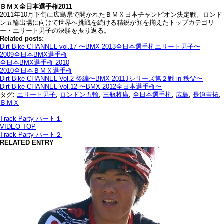
ＢＭＸ全日本選手権2011
2011年10月下旬に広島県で開かれたＢＭＸ日本チャンピオン決定戦。ロンド
ン五輪出場に向けて世界へ挑戦を続ける精鋭が顔を揃えたトップカテゴリ
ー・エリート男子の決勝を振り返る。
Related posts:
Dirt Bike CHANNEL vol.17 〜BMX 2013全日本選手権エリート男子〜
2009全日本BMX選手権
全日本BMX選手権 2010
2010全日本ＢＭＸ選手権
Dirt Bike CHANNEL Vol.2 後編〜BMX 2011Jシリーズ第２戦 in 秩父〜
Dirt Bike CHANNEL Vol.12 〜BMX 2012全日本選手権〜
タグ:
エリート男子
,
ロンドン五輪
,
三瓶将廣
,
全日本選手権
,
広島
,
長迫吉拓
,
ＢＭＸ
Track Party パート１
VIDEO TOP
Track Party パート２
RELATED ENTRY