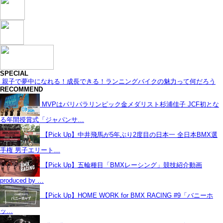
SPECIAL
親子で夢中になれる！成長できる！ランニングバイクの魅力って何だろう
RECOMMEND
MVPはパリパラリンピック金メダリスト杉浦佳子 JCF初とな
る年間授賞式「ジャパンサ…
【Pick Up】中井飛馬が5年ぶり2度目の日本一 全日本BMX選
手権 男子エリート…
【Pick Up】五輪種目「BMXレーシング」競技紹介動画
produced by …
【Pick Up】HOME WORK for BMX RACING #9「バニーホ
ッ…