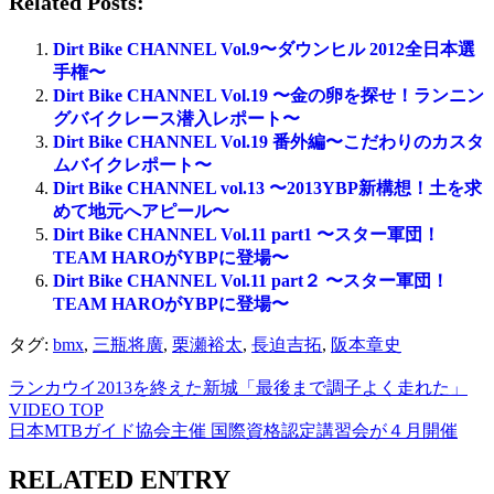
Related Posts:
Dirt Bike CHANNEL Vol.9〜ダウンヒル 2012全日本選
手権〜
Dirt Bike CHANNEL Vol.19 〜金の卵を探せ！ランニン
グバイクレース潜入レポート〜
Dirt Bike CHANNEL Vol.19 番外編〜こだわりのカスタ
ムバイクレポート〜
Dirt Bike CHANNEL vol.13 〜2013YBP新構想！土を求
めて地元へアピール〜
Dirt Bike CHANNEL Vol.11 part1 〜スター軍団！
TEAM HAROがYBPに登場〜
Dirt Bike CHANNEL Vol.11 part２ 〜スター軍団！
TEAM HAROがYBPに登場〜
タグ:
bmx
,
三瓶将廣
,
栗瀬裕太
,
長迫吉拓
,
阪本章史
ランカウイ2013を終えた新城「最後まで調子よく走れた」
VIDEO TOP
日本MTBガイド協会主催 国際資格認定講習会が４月開催
RELATED ENTRY