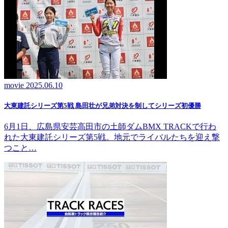
movie
2025.06.10
大東建託シリーズ第5戦 島田壮が兄弟対決を制してシリーズ初優勝
6月1日、広島県安芸高田市の土師ダムBMX TRACKで行わ
れた大東建託シリーズ第5戦。地元でライバルたちを迎え撃
つこと…