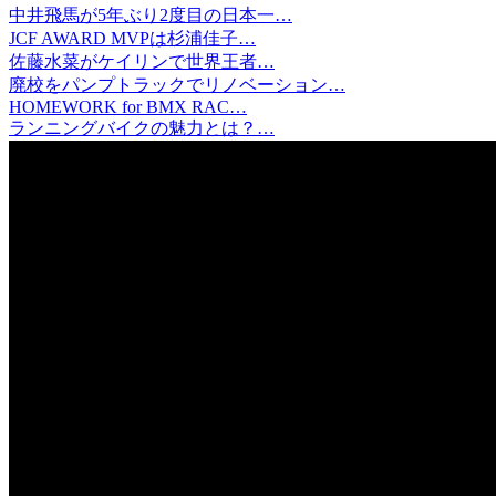
中井飛馬が5年ぶり2度目の日本一…
JCF AWARD MVPは杉浦佳子…
佐藤水菜がケイリンで世界王者…
廃校をパンプトラックでリノベーション…
HOMEWORK for BMX RAC…
ランニングバイクの魅力とは？…