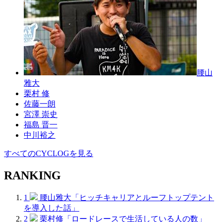
腰山
雅大
栗村 修
佐藤一朗
宮澤 崇史
福島 晋一
中川裕之
すべてのCYCLOGを見る
RANKING
1
腰山雅大「ヒッチキャリアとルーフトップテント
を導入した話」
2
栗村修「ロードレースで生活している人の数」