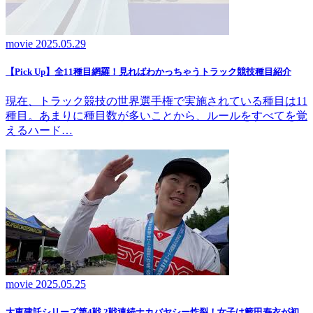
movie
2025.05.29
【Pick Up】全11種目網羅！見ればわかっちゃうトラック競技種目紹介
現在、トラック競技の世界選手権で実施されている種目は11
種目。あまりに種目数が多いことから、ルールをすべてを覚
えるハード…
movie
2025.05.25
大東建託シリーズ第4戦 2戦連続ナカバヤシー炸裂！女子は籔田寿衣が初