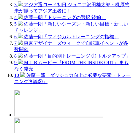
3
アジア選ロード初日 ジュニア沢田桂太郎・梶原悠
未が揃ってアジア王者に！
4
佐藤一朗「トレーニングの選択 後編」
5
佐藤一朗「新しいシーズン・新しい目標・新しい
チャレンジ」
6
佐藤一朗「フィジカルトレーニングの指標」
7
東京デザイナーズウィークで自転車イベントが多
数開催
8
佐藤一朗「目的別トレーニング ① トルクアップ」
9
ＭＴＢムービー『FROM THE INSIDE OUT』まも
なく発売
10
佐藤一郎「ダッシュ力向上に必要な要素・トレー
ニング各論②」