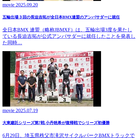
movie
2025.09.20
五輪出場３回の長迫吉拓が全日本BMX連盟のアンバサダーに就任
全日本BMX 連盟（略称JBMXF）は、五輪出場3度を果たし
ている長迫吉拓が公式アンバサダーに就任したことを発表し
た同時…
movie
2025.07.19
大東建託シリーズ第7戦 ⼩丹晄希が復帰戦でシリーズ初優勝
6月29日、埼玉県秩父市滝沢サイクルパークBMXトラックで