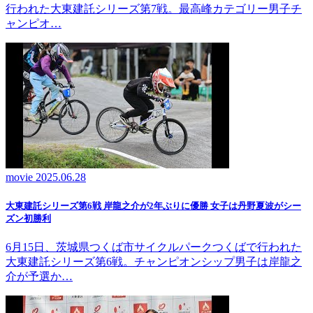
行われた大東建託シリーズ第7戦。最高峰カテゴリー男子チ
ャンピオ…
movie
2025.06.28
大東建託シリーズ第6戦 岸龍之介が2年ぶりに優勝 女子は丹野夏波がシー
ズン初勝利
6月15日、茨城県つくば市サイクルパークつくばで行われた
大東建託シリーズ第6戦。チャンピオンシップ男子は岸龍之
介が予選か…