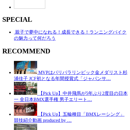
SPECIAL
親子で夢中になれる！成長できる！ランニングバイク
の魅力って何だろう
RECOMMEND
MVPはパリパラリンピック金メダリスト杉
浦佳子 JCF初となる年間授賞式「ジャパンサ…
【Pick Up】中井飛馬が5年ぶり2度目の日本
一 全日本BMX選手権 男子エリート…
【Pick Up】五輪種目「BMXレーシング」
競技紹介動画 produced by …