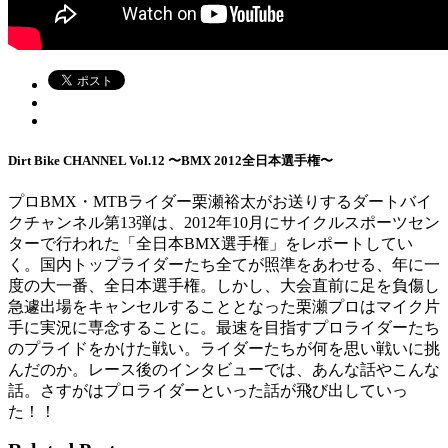
Dirt Bike CHANNEL Vol.12 〜BMX 2012全日本選手権〜
プロBMX・MTBライダー栗瀬裕太がお送りするダートバイ
クチャンネル第13弾は、2012年10月にサイクルスポーツセン
ターで行われた「全日本BMX選手権」をレポートしてい
く。国内トップライダーたち全てが照準をあわせる、年に一
度の大一番、全日本選手権。しかし、大会直前に足を負傷し
急遽出場をキャンセルすることとなった栗瀬プロはマイク片
手に実況に専念することに。最速を目指すプロライダーたち
のプライドをかけた戦い。ライダーたちが何を思い戦いに挑
んだのか。レース後のインタビューでは、あんな話やこんな
話。さすがはプロライダーといった話が飛び出していっ
た！！