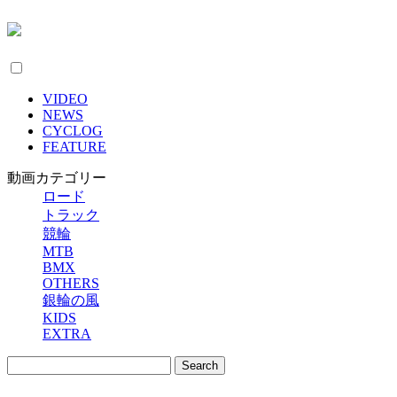
VIDEO
NEWS
CYCLOG
FEATURE
動画カテゴリー
ロード
トラック
競輪
MTB
BMX
OTHERS
銀輪の風
KIDS
EXTRA