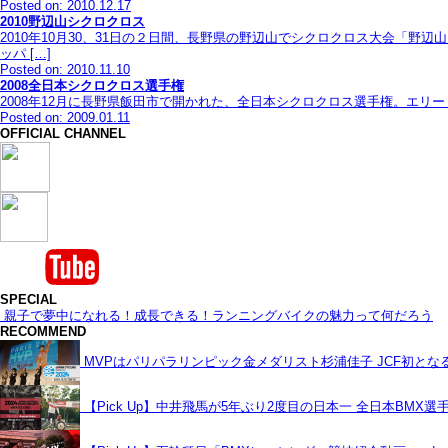
Posted on: 2010.12.17
2010野辺山シクロクロス
2010年10月30、31日の２日間、長野県の野辺山でシクロクロス大会「
ッパ […]
Posted on: 2010.11.10
2008全日本シクロクロス選手権
2008年12月に長野県飯田市で開かれた、全日本シクロクロス選手権。エ
Posted on: 2009.01.11
OFFICIAL CHANNEL
SPECIAL
親子で夢中になれる！成長できる！ランニングバイクの魅力って何だろう
RECOMMEND
MVPはパリパラリンピック金メダリスト杉浦佳子 JCF初と
【Pick Up】中井飛馬が5年ぶり2度目の日本一 全日本BMX選