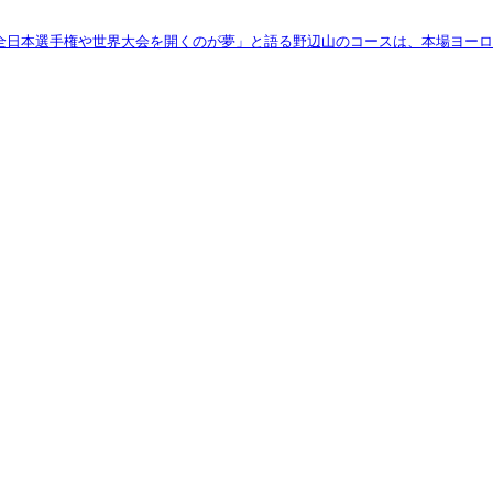
は全日本選手権や世界大会を開くのが夢」と語る野辺山のコースは、本場ヨーロ