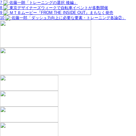
7
佐藤一朗「トレーニングの選択 後編」
8
東京デザイナーズウィークで自転車イベントが多数開催
9
ＭＴＢムービー『FROM THE INSIDE OUT』まもなく発売
10
佐藤一郎「ダッシュ力向上に必要な要素・トレーニング各論②」