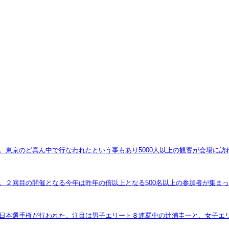
れた。東京のど真ん中で行なわれたという事もあり5000人以上の観客が会場
ス」。２回目の開催となる今年は昨年の倍以上となる500名以上の参加者が集
スの全日本選手権が行われた。注目は男子エリート８連覇中の辻浦圭一と、女子