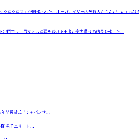
野辺山シクロクロス」が開催された。オーガナイザーの矢野大介さんが「いずれ
リート部門では、男女とも連覇を続ける王者が実力通りの結果を残した。
なる年間授賞式「ジャパンサ…
手権 男子エリート…