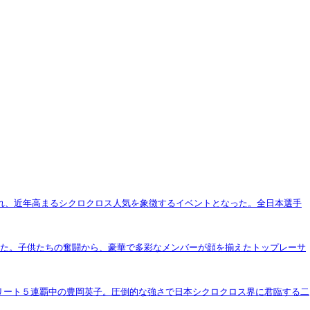
に訪れ、近年高まるシクロクロス人気を象徴するイベントとなった。全日本選手
まった。子供たちの奮闘から、豪華で多彩なメンバーが顔を揃えたトップレーサ
エリート５連覇中の豊岡英子。圧倒的な強さで日本シクロクロス界に君臨する二