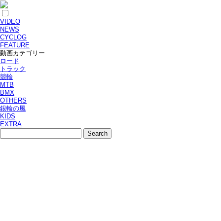
VIDEO
NEWS
CYCLOG
FEATURE
動画カテゴリー
ロード
トラック
競輪
MTB
BMX
OTHERS
銀輪の風
KIDS
EXTRA