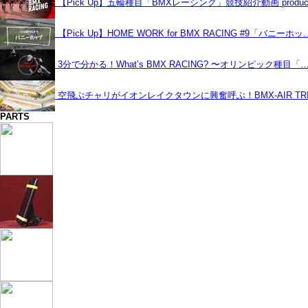
【Pick Up】五輪種目「BMXレーシング」競技紹介動画 produce
【Pick Up】HOME WORK for BMX RACING #9「バニーホッ
3分で分かる！What’s BMX RACING? 〜オリンピック種目「
空飛ぶチャリがイオンレイクタウンに興奮呼ぶ！BMX-AIR TRIC
PARTS