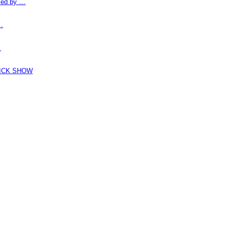
d by …
…
…
K SHOW