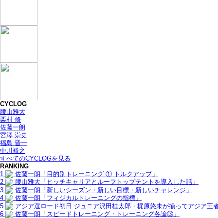
CYCLOG
腰山雅大
栗村 修
佐藤一朗
宮澤 崇史
福島 晋一
中川裕之
すべてのCYCLOGを見る
RANKING
1
佐藤一朗「目的別トレーニング ① トルクアップ」
2
腰山雅大「ヒッチキャリアとルーフトップテントを導入した話」
3
佐藤一朗「新しいシーズン・新しい目標・新しいチャレンジ」
4
佐藤一朗「フィジカルトレーニングの指標」
5
アジア選ロード初日 ジュニア沢田桂太郎・梶原悠未が揃ってアジア王
6
佐藤一朗「スピードトレーニング・トレーニング各論③」