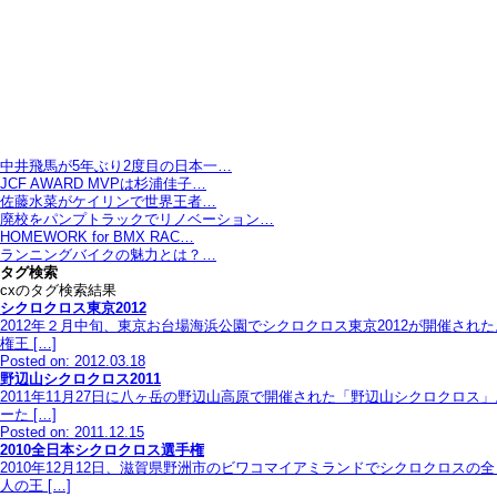
中井飛馬が5年ぶり2度目の日本一…
JCF AWARD MVPは杉浦佳子…
佐藤水菜がケイリンで世界王者…
廃校をパンプトラックでリノベーション…
HOMEWORK for BMX RAC…
ランニングバイクの魅力とは？…
タグ検索
cxのタグ検索結果
シクロクロス東京2012
2012年２月中旬、東京お台場海浜公園でシクロクロス東京2012が開催さ
権王 […]
Posted on: 2012.03.18
野辺山シクロクロス2011
2011年11月27日に八ヶ岳の野辺山高原で開催された「野辺山シクロクロ
ーた […]
Posted on: 2011.12.15
2010全日本シクロクロス選手権
2010年12月12日、滋賀県野洲市のビワコマイアミランドでシクロクロ
人の王 […]