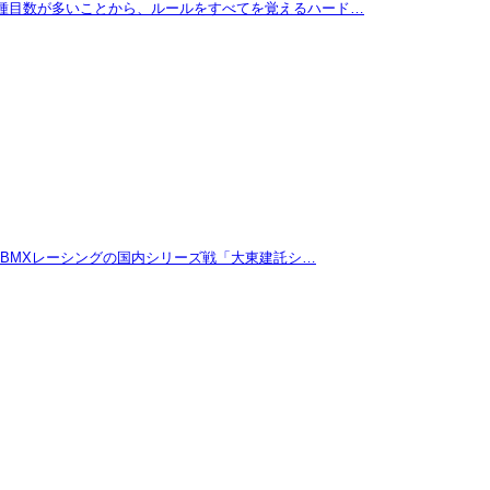
に種目数が多いことから、ルールをすべてを覚えるハード…
たBMXレーシングの国内シリーズ戦「大東建託シ…