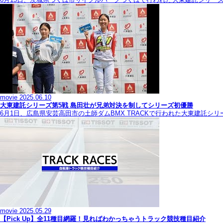
movie
2025.06.10
大東建託シリーズ第5戦 島田壮が兄弟対決を制してシリーズ初優勝
6月1日、広島県安芸高田市の土師ダムBMX TRACKで行われた大東建託シ
movie
2025.05.29
【Pick Up】全11種目網羅！見ればわかっちゃうトラック競技種目紹介