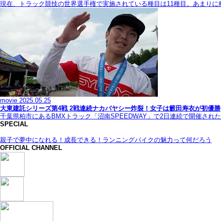
現在、トラック競技の世界選手権で実施されている種目は11種目。あまり
movie
2025.05.25
大東建託シリーズ第4戦 2戦連続ナカバヤシー炸裂！女子は籔田寿衣が初優勝
千葉県柏市にあるBMXトラック「沼南SPEEDWAY」で2日連続で開催され
SPECIAL
親子で夢中になれる！成長できる！ランニングバイクの魅力って何だろう
OFFICIAL CHANNEL