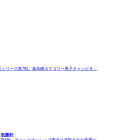
託シリーズ第7戦。最高峰カテゴリー男子チャンピオ…
ン初勝利
ズ第6戦。チャンピオンシップ男子は岸龍之介が予選か…