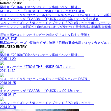
Related posts:
栗村修「2016年TOJいなべステージ事前イベント開催」
ＭＴＢムービー『FROM THE INSIDE OUT』まもなく発売
ジロ・デ・イタリアなどワールドツアー60%をカバー DAZNロードレース
キャノンデールが「CAAD8」「QUICK」の2016年モデルを先行発売
スペシャライズドと人気アウトドアブランド「POLeR」がコラボ！ツーリ
オールジャンル参戦OK！自転車のスキルが身につく最小規模の都市型自転車レース「C
長迫吉拓がロンドンオリンピック銅メダリストを抑えて優勝！
NEWS TOP
BMX南米シリーズで長迫吉拓が２連勝「目標は五輪出場ではなく金メダル」
RELATED ENTRY
栗村修「2016年TOJいなべステージ事前イベント開催」...
2015.11.29
ＭＴＢムービー『FROM THE INSIDE OUT』まも...
2011.11.30
ジロ・デ・イタリアなどワールドツアー60%をカバー DAZN...
2018.01.25
キャノンデールが「CAAD8」「QUICK」の2016年モデ...
2015.06.17
スペシャライズドと人気アウトドアブランド「POLeR」がコラ...
2014.09.20