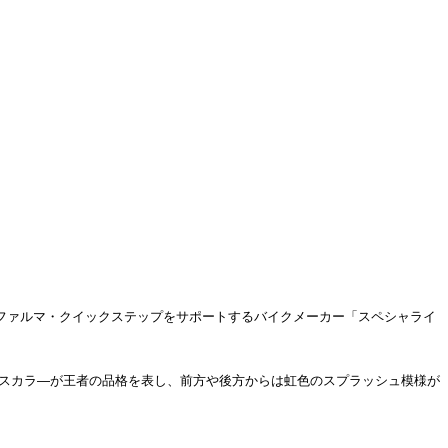
ガファルマ・クイックステップをサポートするバイクメーカー「スペシャライ
ベースカラ―が王者の品格を表し、前方や後方からは虹色のス­プラッシュ模様が