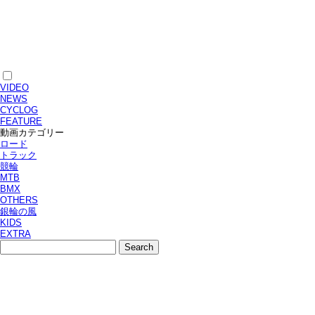
VIDEO
NEWS
CYCLOG
FEATURE
動画カテゴリー
ロード
トラック
競輪
MTB
BMX
OTHERS
銀輪の風
KIDS
EXTRA