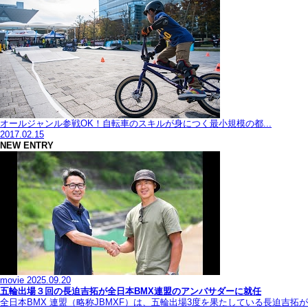
オールジャンル参戦OK！自転車のスキルが身につく最小規模の都...
2017.02.15
NEW ENTRY
movie
2025.09.20
五輪出場３回の長迫吉拓が全日本BMX連盟のアンバサダーに就任
全日本BMX 連盟（略称JBMXF）は、五輪出場3度を果たしている長迫吉