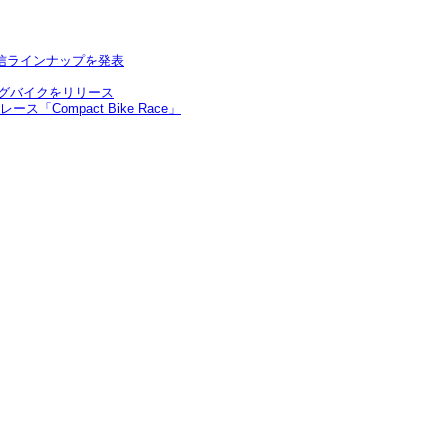
配信ラインナップを発表
ングバイクをリリース
ompact Bike Race」
;