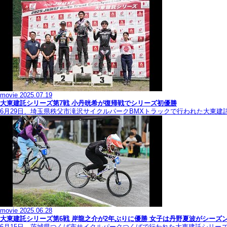
movie
2025.07.19
大東建託シリーズ第7戦 ⼩丹晄希が復帰戦でシリーズ初優勝
6月29日、埼玉県秩父市滝沢サイクルパークBMXトラックで行われた大東建
movie
2025.06.28
大東建託シリーズ第6戦 岸龍之介が2年ぶりに優勝 女子は丹野夏波がシーズ
6月15日、茨城県つくば市サイクルパークつくばで行われた大東建託シリー