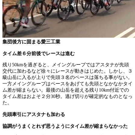
集団後方に固まる愛三工業
タイム差６分前後でレースは進む
残り50kmを過ぎると、メイングループではアスタナが先頭
交代に加わるなど徐々にレースが動きはじめた。しかし、３
級山岳に入るが上りで先頭３名のペースは落ちる事がない。
一方メイングループはペースをあげても先頭となかなかタイ
ム差が縮まらない。最後の山岳を超える残り10km付近での
タイム差はおよそ２分30秒。逃げ切りが確定的なものとなっ
た。
先頭牽引にアスタナも加わる
協調がうまくとれず思うようにタイム差が縮まらなかった