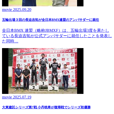
movie
2025.09.20
五輪出場３回の長迫吉拓が全日本BMX連盟のアンバサダーに就任
全日本BMX 連盟（略称JBMXF）は、五輪出場3度を果たし
ている長迫吉拓が公式アンバサダーに就任したことを発表し
た同時…
movie
2025.07.19
大東建託シリーズ第7戦 ⼩丹晄希が復帰戦でシリーズ初優勝