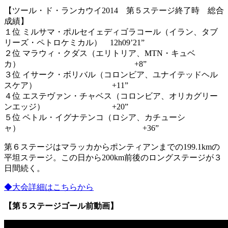
【ツール・ド・ランカウイ2014 第５ステージ終了時 総合
成績】
１位 ミルサマ・ポルセイェディゴラコール（イラン、タブ
リーズ・ペトロケミカル） 12h09’21”
２位 マラウィ・クダス（エリトリア、MTN・キュベ
カ） +8”
３位 イサーク・ボリバル（コロンビア、ユナイテッドヘル
スケア） +11”
４位 エステヴァン・チャベス（コロンビア、オリカグリー
ンエッジ） +20”
５位 ペトル・イグナテンコ（ロシア、カチューシ
ャ） +36”
第６ステージはマラッカからポンティアンまでの199.1kmの
平坦ステージ。この日から200km前後のロングステージが３
日間続く。
◆大会詳細はこちらから
【第５ステージゴール前動画】