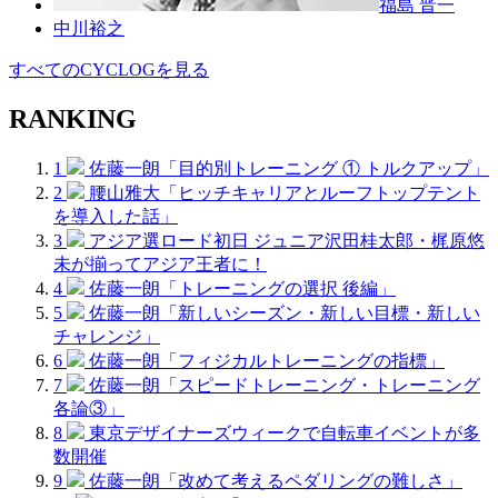
福島 晋一
中川裕之
すべてのCYCLOGを見る
RANKING
1
佐藤一朗「目的別トレーニング ① トルクアップ」
2
腰山雅大「ヒッチキャリアとルーフトップテント
を導入した話」
3
アジア選ロード初日 ジュニア沢田桂太郎・梶原悠
未が揃ってアジア王者に！
4
佐藤一朗「トレーニングの選択 後編」
5
佐藤一朗「新しいシーズン・新しい目標・新しい
チャレンジ」
6
佐藤一朗「フィジカルトレーニングの指標」
7
佐藤一朗「スピードトレーニング・トレーニング
各論③」
8
東京デザイナーズウィークで自転車イベントが多
数開催
9
佐藤一朗「改めて考えるペダリングの難しさ」