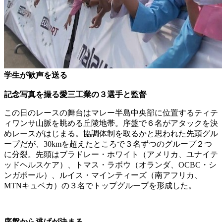
学生が歓声を送る
記念写真を撮る愛三工業の３選手と監督
この日のレースの舞台はマレー半島中央部に位置するティテ
ィワンサ山脈を眺める丘陵地帯。序盤で６名がアタックを決
めレースがはじまる。協調体制を取るかと思われた先頭グル
ープだが、30kmを超えたところで３名ずつのグループ２つ
に分裂。先頭はブラドレー・ホワイト（アメリカ、ユナイテ
ッドヘルスケア）、トマス・ラボウ（オランダ、OCBC・シ
ンガポール）、ルイス・マインティーズ（南アフリカ、
MTNキュベカ）の３名でトップグループを形成した。
序盤から逃げが決まる