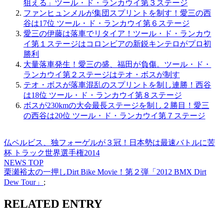
狙える」ツール・ド・ランカウイ第３ステージ
ファンヒュンメルが集団スプリントを制す！愛三の西
谷は17位 ツール・ド・ランカウイ第６ステージ
愛三の伊藤は落車でリタイア！ツール・ド・ランカウ
イ第１ステージはコロンビアの新鋭キンテロがプロ初
勝利
大量落車発生！愛三の盛、福田が負傷。ツール・ド・
ランカウイ第２ステージはテオ・ボスが制す
テオ・ボスが落車混乱のスプリントを制し連勝！西谷
は18位 ツール・ド・ランカウイ第８ステージ
ボスが230kmの大会最長ステージを制し２勝目！愛三
の西谷は20位 ツール・ド・ランカウイ第７ステージ
仏ペルビス、独フォーゲルが３冠！日本勢は最速バトルに苦
杯 トラック世界選手権2014
NEWS TOP
栗瀬裕太の一押しDirt Bike Movie！第２弾「2012 BMX Dirt
Dew Tour」
;
RELATED ENTRY