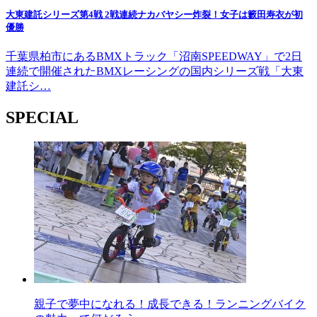
大東建託シリーズ第4戦 2戦連続ナカバヤシー炸裂！女子は籔田寿衣が初
優勝
千葉県柏市にあるBMXトラック「沼南SPEEDWAY」で2日
連続で開催されたBMXレーシングの国内シリーズ戦「大東
建託シ…
SPECIAL
親子で夢中になれる！成長できる！ランニングバイク