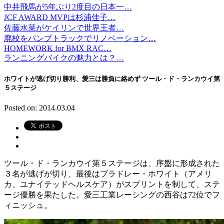
中井飛馬が5年ぶり2度目の日本一…
JCF AWARD MVPは杉浦佳子…
佐藤水菜がケイリンで世界王者…
廃校をパンプトラックでリノベーション…
HOMEWORK for BMX RAC…
ランニングバイクの魅力とは？…
ホワイトが逃げ切り勝利、愛三は勝負に絡めず ツール・ド・ランカウイ第
５ステージ
Posted on: 2014.03.04
ツール・ド・ランカウイ第５ステージは、序盤に形成された
３名が逃げが切り、最後はブラドレー・ホワイト（アメリ
カ、ユナイテッドヘルスケア）がスプリントを制して、ステ
ージ優勝を果たした。愛三工業レーシングの西谷は72位でフ
ィニッシュ。