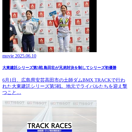
movie
2025.06.10
大東建託シリーズ第5戦 島田壮が兄弟対決を制してシリーズ初優勝
6月1日、広島県安芸高田市の土師ダムBMX TRACKで行わ
れた大東建託シリーズ第5戦。地元でライバルたちを迎え撃
つこと…