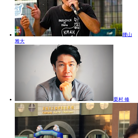
腰山
雅大
栗村 修