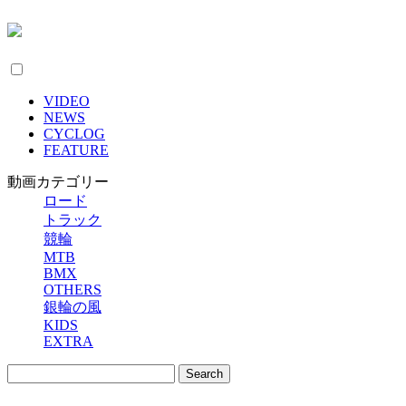
VIDEO
NEWS
CYCLOG
FEATURE
動画カテゴリー
ロード
トラック
競輪
MTB
BMX
OTHERS
銀輪の風
KIDS
EXTRA