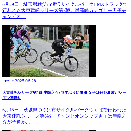
6月29日、埼玉県秩父市滝沢サイクルパークBMXトラックで
行われた大東建託シリーズ第7戦。最高峰カテゴリー男子チ
ャンピオ…
movie
2025.06.28
大東建託シリーズ第6戦 岸龍之介が2年ぶりに優勝 女子は丹野夏波がシー
ズン初勝利
6月15日、茨城県つくば市サイクルパークつくばで行われた
大東建託シリーズ第6戦。チャンピオンシップ男子は岸龍之
介が予選か…