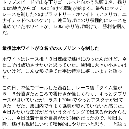
トップスピードで山を下りゴールへと向かう先頭３名。残り
１km地点からゴールに向けて牽制が始まる。最後にマッチ
レースを制したのはブラッドリー・ホワイト（アメリカ、ユ
ナイテッドヘルスケア）。連日逃げにのり積極的にレースを
進めていたホワイトが、120km余り逃げ続けて、勝利を掴ん
だ。
最後はホワイトが３名でのスプリントを制した
ホワイトはレース後「３日連続で逃げにのったんだけど、今
日こそは成功させたいと思っていた。勝利に大きい小さいは
ないけど、こんな形で勝てた事は特別に嬉しいよ」と語っ
た。
この日、72位でゴールした西谷は、レース後「タイム差が
５、６分過ぎたところで雲行きが怪しくなり、ずっとタブリ
ーズが引いていたが、ラスト30kmでやっとアスタナが出て
きた。だた、集団内でうまく協調が取れていないと感じた。
今日みたいな逃げがどういうタイミングで出来るかわからな
いし、今日は若干自分自身がが消極的だったので、明日以
降、逃げも視野にいれて積極的にやりたいと思う。」と語っ