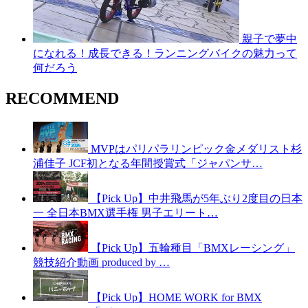
親子で夢中
になれる！成長できる！ランニングバイクの魅力って
何だろう
RECOMMEND
MVPはパリパラリンピック金メダリスト杉
浦佳子 JCF初となる年間授賞式「ジャパンサ…
【Pick Up】中井飛馬が5年ぶり2度目の日本
一 全日本BMX選手権 男子エリート…
【Pick Up】五輪種目「BMXレーシング」
競技紹介動画 produced by …
【Pick Up】HOME WORK for BMX