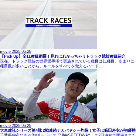
movie
2025.05.29
【Pick Up】全11種目網羅！見ればわかっちゃうトラック競技種目紹介
現在、トラック競技の世界選手権で実施されている種目は11種目。あまりに
種目数が多いことから、ルールをすべてを覚えるハード…
movie
2025.05.25
大東建託シリーズ第4戦 2戦連続ナカバヤシー炸裂！女子は籔田寿衣が初優勝
千葉県柏市にあるBMXトラック「沼南SPEEDWAY」で2日連続で開催された