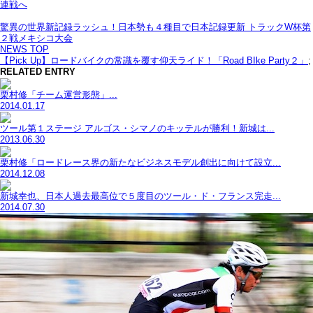
連戦へ
驚異の世界新記録ラッシュ！日本勢も４種目で日本記録更新 トラックW杯第
２戦メキシコ大会
NEWS TOP
【Pick Up】ロードバイクの常識を覆す仰天ライド！「Road BIke Party２」
;
RELATED ENTRY
栗村修「チーム運営形態」...
2014.01.17
ツール第１ステージ アルゴス・シマノのキッテルが勝利！新城は...
2013.06.30
栗村修「ロードレース界の新たなビジネスモデル創出に向けて設立...
2014.12.08
新城幸也、日本人過去最高位で５度目のツール・ド・フランス完走...
2014.07.30