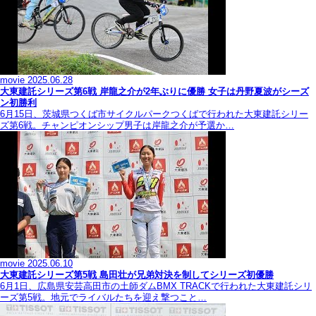
movie
2025.06.28
大東建託シリーズ第6戦 岸龍之介が2年ぶりに優勝 女子は丹野夏波がシーズ
ン初勝利
6月15日、茨城県つくば市サイクルパークつくばで行われた大東建託シリー
ズ第6戦。チャンピオンシップ男子は岸龍之介が予選か…
movie
2025.06.10
大東建託シリーズ第5戦 島田壮が兄弟対決を制してシリーズ初優勝
6月1日、広島県安芸高田市の土師ダムBMX TRACKで行われた大東建託シリ
ーズ第5戦。地元でライバルたちを迎え撃つこと…