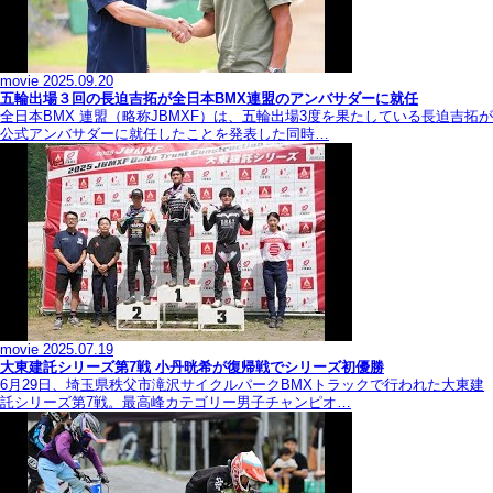
movie
2025.09.20
五輪出場３回の長迫吉拓が全日本BMX連盟のアンバサダーに就任
全日本BMX 連盟（略称JBMXF）は、五輪出場3度を果たしている長迫吉拓が
公式アンバサダーに就任したことを発表した同時…
movie
2025.07.19
大東建託シリーズ第7戦 ⼩丹晄希が復帰戦でシリーズ初優勝
6月29日、埼玉県秩父市滝沢サイクルパークBMXトラックで行われた大東建
託シリーズ第7戦。最高峰カテゴリー男子チャンピオ…