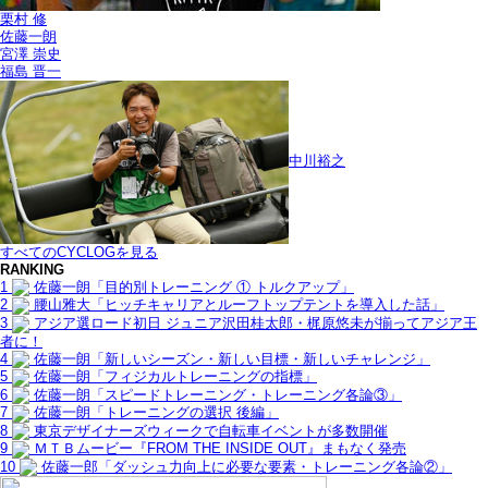
栗村 修
佐藤一朗
宮澤 崇史
福島 晋一
中川裕之
すべてのCYCLOGを見る
RANKING
1
佐藤一朗「目的別トレーニング ① トルクアップ」
2
腰山雅大「ヒッチキャリアとルーフトップテントを導入した話」
3
アジア選ロード初日 ジュニア沢田桂太郎・梶原悠未が揃ってアジア王
者に！
4
佐藤一朗「新しいシーズン・新しい目標・新しいチャレンジ」
5
佐藤一朗「フィジカルトレーニングの指標」
6
佐藤一朗「スピードトレーニング・トレーニング各論③」
7
佐藤一朗「トレーニングの選択 後編」
8
東京デザイナーズウィークで自転車イベントが多数開催
9
ＭＴＢムービー『FROM THE INSIDE OUT』まもなく発売
10
佐藤一郎「ダッシュ力向上に必要な要素・トレーニング各論②」