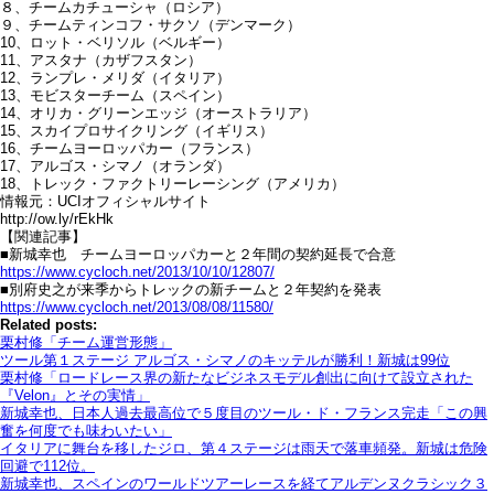
８、チームカチューシャ（ロシア）
９、チームティンコフ・サクソ（デンマーク）
10、ロット・ベリソル（ベルギー）
11、アスタナ（カザフスタン）
12、ランプレ・メリダ（イタリア）
13、モビスターチーム（スペイン）
14、オリカ・グリーンエッジ（オーストラリア）
15、スカイプロサイクリング（イギリス）
16、チームヨーロッパカー（フランス）
17、アルゴス・シマノ（オランダ）
18、トレック・ファクトリーレーシング（アメリカ）
情報元：UCIオフィシャルサイト
http://ow.ly/rEkHk
【関連記事】
■新城幸也 チームヨーロッパカーと２年間の契約延長で合意
https://www.cycloch.net/2013/10/10/12807/
■別府史之が来季からトレックの新チームと２年契約を発表
https://www.cycloch.net/2013/08/08/11580/
Related posts:
栗村修「チーム運営形態」
ツール第１ステージ アルゴス・シマノのキッテルが勝利！新城は99位
栗村修「ロードレース界の新たなビジネスモデル創出に向けて設立された
『Velon』とその実情」
新城幸也、日本人過去最高位で５度目のツール・ド・フランス完走「この興
奮を何度でも味わいたい」
イタリアに舞台を移したジロ、第４ステージは雨天で落車頻発。新城は危険
回避で112位。
新城幸也、スペインのワールドツアーレースを経てアルデンヌクラシック３