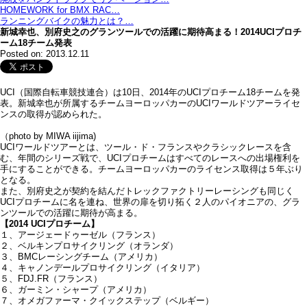
HOMEWORK for BMX RAC…
ランニングバイクの魅力とは？…
新城幸也、別府史之のグランツールでの活躍に期待高まる！2014UCIプロチ
ーム18チーム発表
Posted on: 2013.12.11
UCI（国際自転車競技連合）は10日、2014年のUCIプロチーム18チームを発
表。新城幸也が所属するチームヨーロッパカーのUCIワールドツアーライセ
ンスの取得が認められた。
（photo by MIWA iijima)
UCIワールドツアーとは、ツール・ド・フランスやクラシックレースを含
む、年間のシリーズ戦で、UCIプロチームはすべてのレースへの出場権利を
手にすることができる。チームヨーロッパカーのライセンス取得は５年ぶり
となる。
また、別府史之が契約を結んだトレックファクトリーレーシングも同じく
UCIプロチームに名を連ね、世界の扉を切り拓く２人のパイオニアの、グラ
ンツールでの活躍に期待が高まる。
【2014 UCIプロチーム】
１、アージェードゥーゼル（フランス）
２、ベルキンプロサイクリング（オランダ）
３、BMCレーシングチーム（アメリカ）
４、キャノンデールプロサイクリング（イタリア）
５、FDJ.FR（フランス）
６、ガーミン・シャープ（アメリカ）
７、オメガファーマ・クイックステップ（ベルギー）