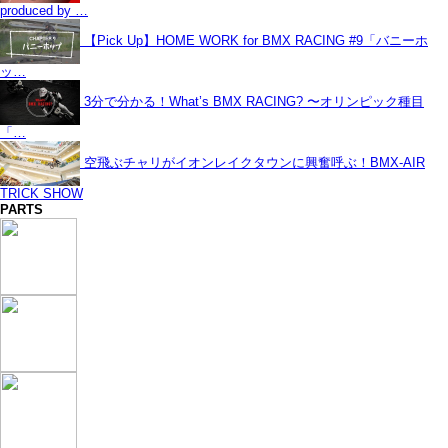
produced by …
【Pick Up】HOME WORK for BMX RACING #9「バニーホ
ッ…
3分で分かる！What’s BMX RACING? 〜オリンピック種目
「…
空飛ぶチャリがイオンレイクタウンに興奮呼ぶ！BMX-AIR
TRICK SHOW
PARTS