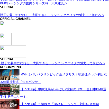
BMXレーシングの国内シリーズ戦「大東建託シ…
SPECIAL
親子で夢中になれる！成長できる！ランニングバイクの魅力って何だろう
OFFICIAL CHANNEL
SPECIAL
親子で夢中になれる！成長できる！ランニングバイクの魅力って何だろう
RECOMMEND
MVPはパリパラリンピック金メダリスト杉浦佳子 JCF初とな
る年間授賞式「ジャパンサ…
【Pick Up】中井飛馬が5年ぶり2度目の日本一 全日本BMX選
手権 男子エリート…
【Pick Up】五輪種目「BMXレーシング」競技紹介動画