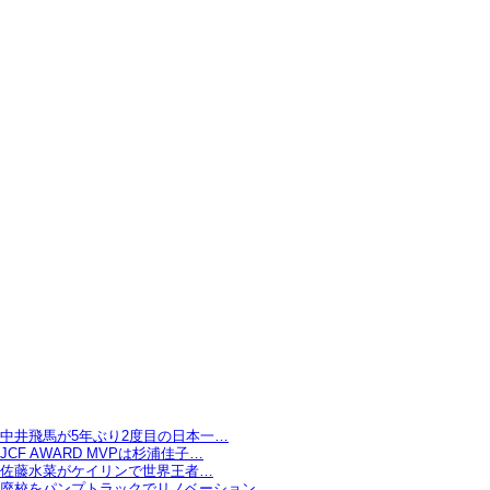
中井飛馬が5年ぶり2度目の日本一…
JCF AWARD MVPは杉浦佳子…
佐藤水菜がケイリンで世界王者…
廃校をパンプトラックでリノベーション…