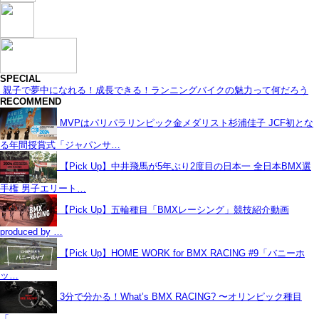
SPECIAL
親子で夢中になれる！成長できる！ランニングバイクの魅力って何だろう
RECOMMEND
MVPはパリパラリンピック金メダリスト杉浦佳子 JCF初とな
る年間授賞式「ジャパンサ…
【Pick Up】中井飛馬が5年ぶり2度目の日本一 全日本BMX選
手権 男子エリート…
【Pick Up】五輪種目「BMXレーシング」競技紹介動画
produced by …
【Pick Up】HOME WORK for BMX RACING #9「バニーホ
ッ…
3分で分かる！What’s BMX RACING? 〜オリンピック種目
「…