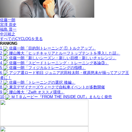
佐藤一朗
宮澤 崇史
福島 晋一
中川裕之
すべてのCYCLOGを見る
RANKING
1
佐藤一朗「目的別トレーニング ① トルクアップ」
2
腰山雅大「ヒッチキャリアとルーフトップテントを導入した話」
3
佐藤一朗「新しいシーズン・新しい目標・新しいチャレンジ」
4
佐藤一朗「スピードトレーニング・トレーニング各論③」
5
佐藤一朗「フィジカルトレーニングの指標」
6
アジア選ロード初日 ジュニア沢田桂太郎・梶原悠未が揃ってアジア王
者に！
7
佐藤一朗「トレーニングの選択 後編」
8
東京デザイナーズウィークで自転車イベントが多数開催
9
腰山雅大「Zwift オススメ環境」
10
ＭＴＢムービー『FROM THE INSIDE OUT』まもなく発売