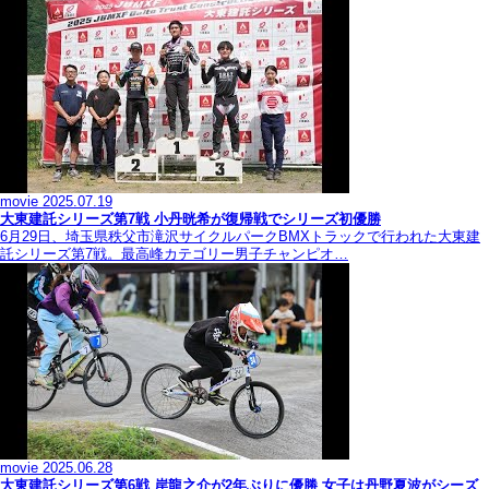
movie
2025.07.19
大東建託シリーズ第7戦 ⼩丹晄希が復帰戦でシリーズ初優勝
6月29日、埼玉県秩父市滝沢サイクルパークBMXトラックで行われた大東建
託シリーズ第7戦。最高峰カテゴリー男子チャンピオ…
movie
2025.06.28
大東建託シリーズ第6戦 岸龍之介が2年ぶりに優勝 女子は丹野夏波がシーズ