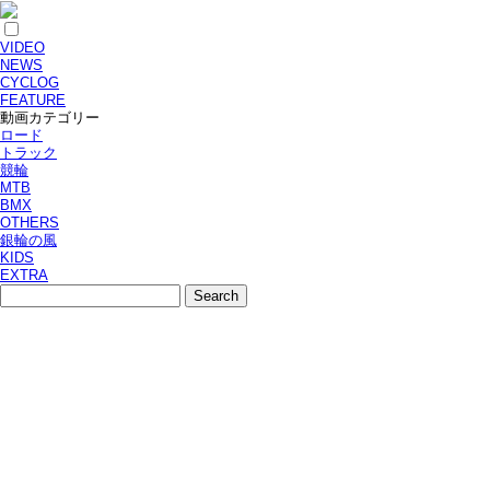
VIDEO
NEWS
CYCLOG
FEATURE
動画カテゴリー
ロード
トラック
競輪
MTB
BMX
OTHERS
銀輪の風
KIDS
EXTRA