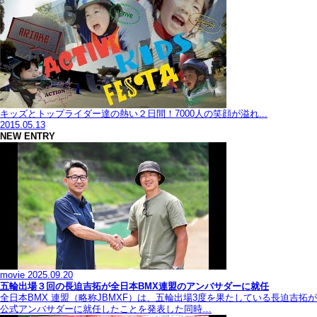
キッズとトップライダー達の熱い２日間！7000人の笑顔が溢れ...
2015.05.13
NEW ENTRY
movie
2025.09.20
五輪出場３回の長迫吉拓が全日本BMX連盟のアンバサダーに就任
全日本BMX 連盟（略称JBMXF）は、五輪出場3度を果たしている長迫吉拓が
公式アンバサダーに就任したことを発表した同時…