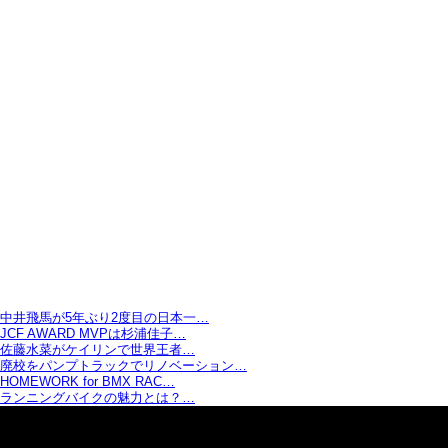
中井飛馬が5年ぶり2度目の日本一…
JCF AWARD MVPは杉浦佳子…
佐藤水菜がケイリンで世界王者…
廃校をパンプトラックでリノベーション…
HOMEWORK for BMX RAC…
ランニングバイクの魅力とは？…