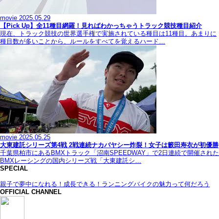
movie
2025.05.29
【Pick Up】全11種目網羅！見ればわかっちゃうトラック競技種目紹介
現在、トラック競技の世界選手権で実施されている種目は11種目。あまりに
種目数が多いことから、ルールをすべてを覚えるハード…
movie
2025.05.25
大東建託シリーズ第4戦 2戦連続ナカバヤシー炸裂！女子は籔田寿衣が初優勝
千葉県柏市にあるBMXトラック「沼南SPEEDWAY」で2日連続で開催された
BMXレーシングの国内シリーズ戦「大東建託シ…
SPECIAL
親子で夢中になれる！成長できる！ランニングバイクの魅力って何だろう
OFFICIAL CHANNEL