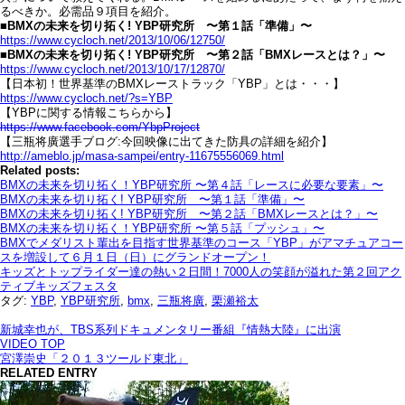
るべきか。必需品９項目を紹介。
■BMXの未来を切り拓く! YBP研究所 〜第１話「準備」〜
https://www.cycloch.net/2013/10/06/12750/
■BMXの未来を切り拓く! YBP研究所 〜第２話「BMXレースとは？」〜
https://www.cycloch.net/2013/10/17/12870/
【日本初！世界基準のBMXレーストラック「YBP」とは・・・】
https://www.cycloch.net/?s=YBP
【YBPに関する情報こちらから】
https://www.facebook.com/YbpProject
【三瓶将廣選手ブログ:今回映像に出てきた防具の詳細を紹介】
http://ameblo.jp/masa-sampei/entry-11675556069.html
Related posts:
BMXの未来を切り拓く！YBP研究所 〜第４話「レースに必要な要素」〜
BMXの未来を切り拓く! YBP研究所 〜第１話「準備」〜
BMXの未来を切り拓く! YBP研究所 〜第２話「BMXレースとは？」〜
BMXの未来を切り拓く！YBP研究所 〜第５話「プッシュ」〜
BMXでメダリスト輩出を目指す世界基準のコース「YBP」がアマチュアコー
スを増設して６月１日（日）にグランドオープン！
キッズとトップライダー達の熱い２日間！7000人の笑顔が溢れた第２回アク
ティブキッズフェスタ
タグ:
YBP
,
YBP研究所
,
bmx
,
三瓶将廣
,
栗瀬裕太
新城幸也が、TBS系列ドキュメンタリー番組『情熱大陸』に出演
VIDEO TOP
宮澤崇史「２０１３ツールド東北」
RELATED ENTRY