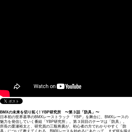
BMXの未来を切り拓く! YBP研究所 〜第３話「防具」〜
日本初の世界基準のBMXレーストラック「YBP」を舞台に、BMXレースの
魅力を発信していく番組「YBP研究所」。第３回目のテーマは「防具」。
所長の栗瀬裕太と、研究員の三瓶将廣が、初心者の方でわかりやすく「防
具」について教えてくれる。BMXレースを始めるにあたって、まず何を揃え