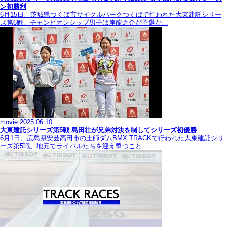
ン初勝利
6月15日、茨城県つくば市サイクルパークつくばで行われた大東建託シリー
ズ第6戦。チャンピオンシップ男子は岸龍之介が予選か…
movie
2025.06.10
大東建託シリーズ第5戦 島田壮が兄弟対決を制してシリーズ初優勝
6月1日、広島県安芸高田市の土師ダムBMX TRACKで行われた大東建託シリ
ーズ第5戦。地元でライバルたちを迎え撃つこと…