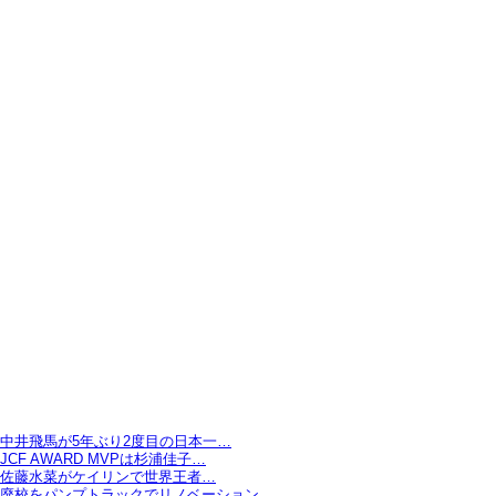
中井飛馬が5年ぶり2度目の日本一…
JCF AWARD MVPは杉浦佳子…
佐藤水菜がケイリンで世界王者…
廃校をパンプトラックでリノベーション…