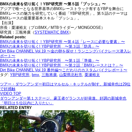
BMXの未来を切り拓く！YBP研究所 〜第５話「プッシュ」〜
アジアで唯一となる世界基準のBMXレーストラック有するYBPを舞台に
BMXレースの魅力を研究していく番組「YBP研究所」。第５話のテーマは
BMXレースの最重要基本スキル「プッシュ」。
【出演】
所長：栗瀬裕太（プロBMX／MTBライダー／MONGOOSE）
研究員：三瓶将廣（
SYSTEMATIC BMX
）
Related posts:
BMXの未来を切り拓く！YBP研究所 〜第４話「レースに必要な要素」〜
BMXの未来を切り拓く! YBP研究所 〜第３話「防具」〜
Dirt Bike CHANNEL Vol.19 〜金の卵を探せ！ランニングバイクレース潜入レ
ポート〜
BMXの未来を切り拓く! YBP研究所 〜第１話「準備」〜
BMXの未来を切り拓く! YBP研究所 〜第２話「BMXレースとは？」〜
Dirt Bike CHANNEL Vol.19 番外編〜こだわりのカスタムバイクレポート〜
タグ:
YBP研究所
,
bmx
,
三瓶将廣
,
山梨県北杜市
,
栗瀬裕太
ツアー・ダウンアンダー初日はマルセル・キッテルが制す。新城幸也は29位
で好感触
VIDEO TOP
ダウンアンダー第１ステージ、豪王者ゲランスが好発進。好調の新城幸也
「明日は５位以内に入りたい」
RELATED ENTRY