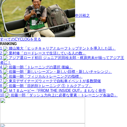
中川裕之
すべてのCYCLOGを見る
RANKING
1
腰山雅大「ヒッチキャリアとルーフトップテントを導入した話」
2
栗村修「ロードレースで生活している人の数」
3
アジア選ロード初日 ジュニア沢田桂太郎・梶原悠未が揃ってアジア王
者に！
4
佐藤一朗「トレーニングの選択 後編」
5
佐藤一朗「新しいシーズン・新しい目標・新しいチャレンジ」
6
佐藤一朗「フィジカルトレーニングの指標」
7
東京デザイナーズウィークで自転車イベントが多数開催
8
佐藤一朗「目的別トレーニング ① トルクアップ」
9
ＭＴＢムービー『FROM THE INSIDE OUT』まもなく発売
10
佐藤一郎「ダッシュ力向上に必要な要素・トレーニング各論②」