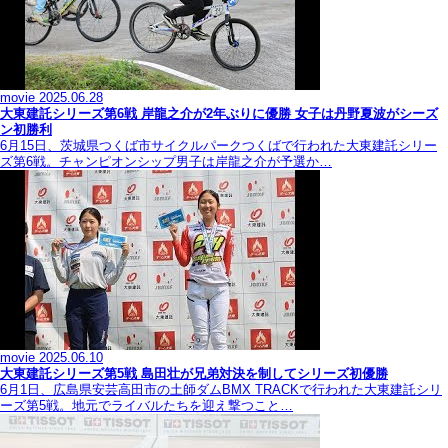
movie
2025.06.28
大東建託シリーズ第6戦 岸龍之介が2年ぶりに優勝 女子は丹野夏波がシーズ
ン初勝利
6月15日、茨城県つくば市サイクルパークつくばで行われた大東建託シリー
ズ第6戦。チャンピオンシップ男子は岸龍之介が予選か…
movie
2025.06.10
大東建託シリーズ第5戦 島田壮が兄弟対決を制してシリーズ初優勝
6月1日、広島県安芸高田市の土師ダムBMX TRACKで行われた大東建託シリ
ーズ第5戦。地元でライバルたちを迎え撃つこと…