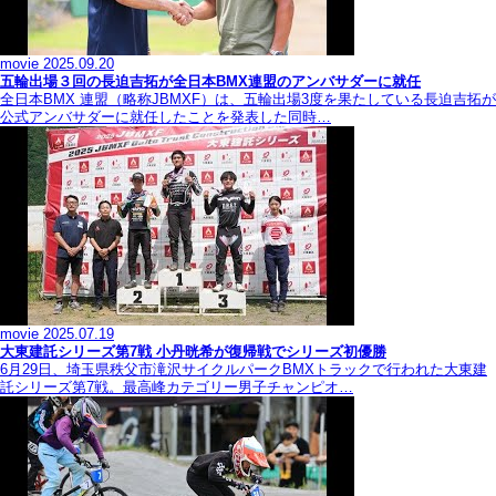
movie
2025.09.20
五輪出場３回の長迫吉拓が全日本BMX連盟のアンバサダーに就任
全日本BMX 連盟（略称JBMXF）は、五輪出場3度を果たしている長迫吉拓が
公式アンバサダーに就任したことを発表した同時…
movie
2025.07.19
大東建託シリーズ第7戦 ⼩丹晄希が復帰戦でシリーズ初優勝
6月29日、埼玉県秩父市滝沢サイクルパークBMXトラックで行われた大東建
託シリーズ第7戦。最高峰カテゴリー男子チャンピオ…