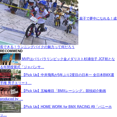
親子で夢中になれる！成
長できる！ランニングバイクの魅力って何だろう
RECOMMEND
MVPはパリパラリンピック金メダリスト杉浦佳子 JCF初とな
る年間授賞式「ジャパンサ…
【Pick Up】中井飛馬が5年ぶり2度目の日本一 全日本BMX選
手権 男子エリート…
【Pick Up】五輪種目「BMXレーシング」競技紹介動画
produced by …
【Pick Up】HOME WORK for BMX RACING #9「バニーホ
ッ…