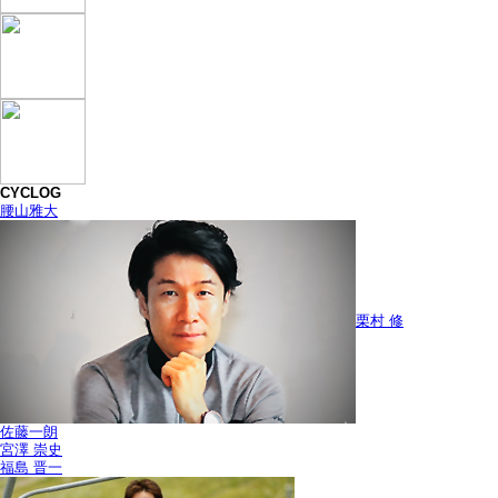
CYCLOG
腰山雅大
栗村 修
佐藤一朗
宮澤 崇史
福島 晋一