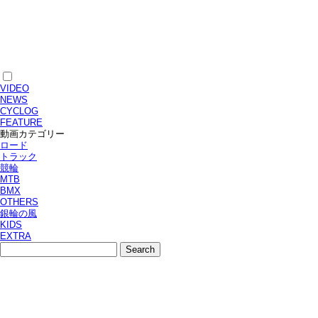
VIDEO
NEWS
CYCLOG
FEATURE
動画カテゴリー
ロード
トラック
競輪
MTB
BMX
OTHERS
銀輪の風
KIDS
EXTRA