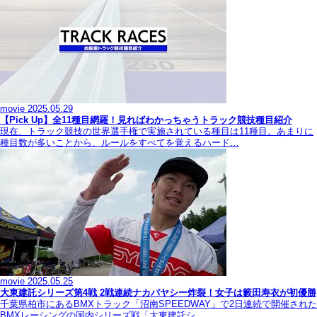
movie
2025.05.29
【Pick Up】全11種目網羅！見ればわかっちゃうトラック競技種目紹介
現在、トラック競技の世界選手権で実施されている種目は11種目。あまりに
種目数が多いことから、ルールをすべてを覚えるハード…
movie
2025.05.25
大東建託シリーズ第4戦 2戦連続ナカバヤシー炸裂！女子は籔田寿衣が初優勝
千葉県柏市にあるBMXトラック「沼南SPEEDWAY」で2日連続で開催された
BMXレーシングの国内シリーズ戦「大東建託シ…