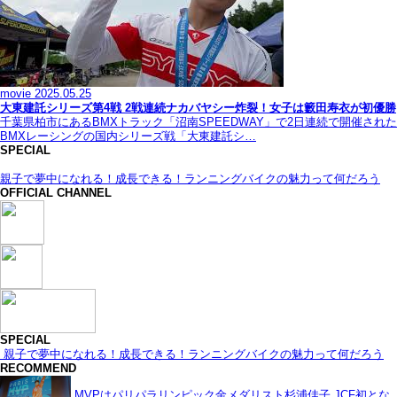
movie
2025.05.25
大東建託シリーズ第4戦 2戦連続ナカバヤシー炸裂！女子は籔田寿衣が初優勝
千葉県柏市にあるBMXトラック「沼南SPEEDWAY」で2日連続で開催された
BMXレーシングの国内シリーズ戦「大東建託シ…
SPECIAL
親子で夢中になれる！成長できる！ランニングバイクの魅力って何だろう
OFFICIAL CHANNEL
SPECIAL
親子で夢中になれる！成長できる！ランニングバイクの魅力って何だろう
RECOMMEND
MVPはパリパラリンピック金メダリスト杉浦佳子 JCF初とな