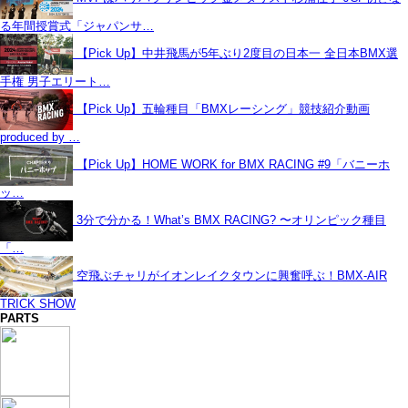
る年間授賞式「ジャパンサ…
【Pick Up】中井飛馬が5年ぶり2度目の日本一 全日本BMX選
手権 男子エリート…
【Pick Up】五輪種目「BMXレーシング」競技紹介動画
produced by …
【Pick Up】HOME WORK for BMX RACING #9「バニーホ
ッ…
3分で分かる！What’s BMX RACING? 〜オリンピック種目
「…
空飛ぶチャリがイオンレイクタウンに興奮呼ぶ！BMX-AIR
TRICK SHOW
PARTS