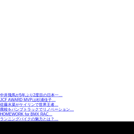
中井飛馬が5年ぶり2度目の日本一…
JCF AWARD MVPは杉浦佳子…
佐藤水菜がケイリンで世界王者…
廃校をパンプトラックでリノベーション…
HOMEWORK for BMX RAC…
ランニングバイクの魅力とは？…