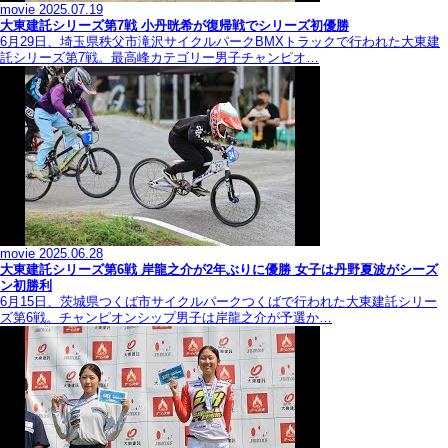
movie
2025.07.19
大東建託シリーズ第7戦 ⼩丹晄希が復帰戦でシリーズ初優勝
6月29日、埼玉県秩父市滝沢サイクルパークBMXトラックで行われた大東建
託シリーズ第7戦。最高峰カテゴリー男子チャンピオ…
movie
2025.06.28
大東建託シリーズ第6戦 岸龍之介が2年ぶりに優勝 女子は丹野夏波がシーズ
ン初勝利
6月15日、茨城県つくば市サイクルパークつくばで行われた大東建託シリー
ズ第6戦。チャンピオンシップ男子は岸龍之介が予選か…