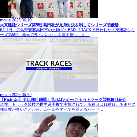
movie
2025.06.10
大東建託シリーズ第5戦 島田壮が兄弟対決を制してシリーズ初優勝
6月1日、広島県安芸高田市の土師ダムBMX TRACKで行われた大東建託シリ
ーズ第5戦。地元でライバルたちを迎え撃つこと…
movie
2025.05.29
【Pick Up】全11種目網羅！見ればわかっちゃうトラック競技種目紹介
現在、トラック競技の世界選手権で実施されている種目は11種目。あまりに
種目数が多いことから、ルールをすべてを覚えるハード…