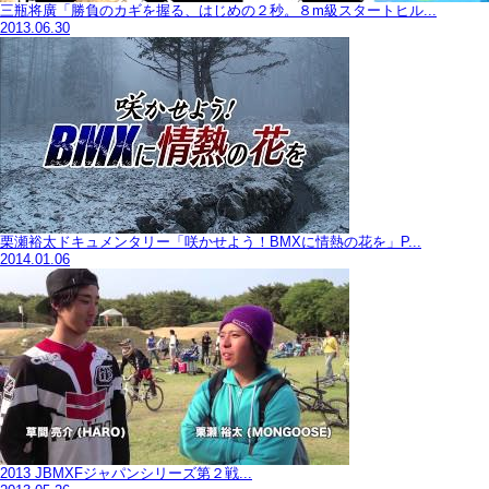
三瓶将廣「勝負のカギを握る、はじめの２秒。８m級スタートヒル...
2013.06.30
栗瀬裕太ドキュメンタリー「咲かせよう！BMXに情熱の花を」P...
2014.01.06
2013 JBMXFジャパンシリーズ第２戦...