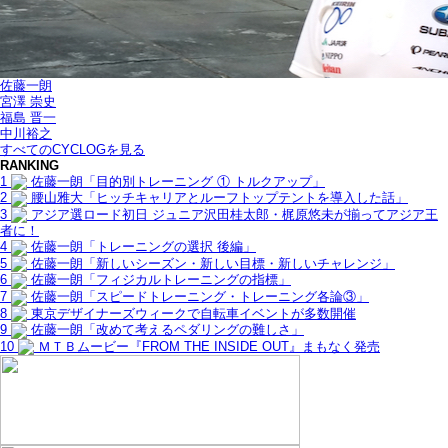
佐藤一朗
宮澤 崇史
福島 晋一
中川裕之
すべてのCYCLOGを見る
RANKING
1
佐藤一朗「目的別トレーニング ① トルクアップ」
2
腰山雅大「ヒッチキャリアとルーフトップテントを導入した話」
3
アジア選ロード初日 ジュニア沢田桂太郎・梶原悠未が揃ってアジア王
者に！
4
佐藤一朗「トレーニングの選択 後編」
5
佐藤一朗「新しいシーズン・新しい目標・新しいチャレンジ」
6
佐藤一朗「フィジカルトレーニングの指標」
7
佐藤一朗「スピードトレーニング・トレーニング各論③」
8
東京デザイナーズウィークで自転車イベントが多数開催
9
佐藤一朗「改めて考えるペダリングの難しさ」
10
ＭＴＢムービー『FROM THE INSIDE OUT』まもなく発売