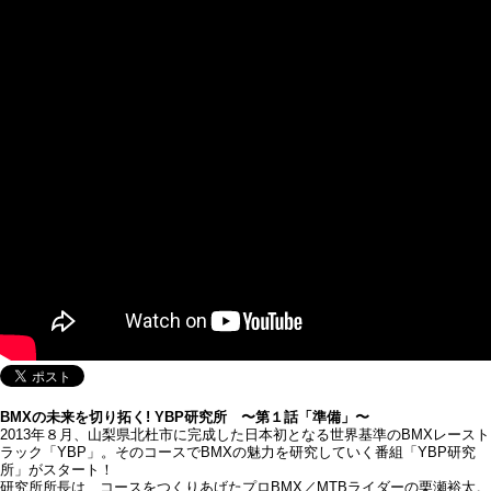
BMXの未来を切り拓く! YBP研究所 〜第１話「準備」〜
2013年８月、山梨県北杜市に完成した日本初となる世界基準のBMXレースト
ラック「YBP」。そのコースでBMXの魅力を研究していく番組「YBP研究
所」がスタート！
研究所所長は、コースをつくりあげたプロBMX／MTBライダーの栗瀬裕太。