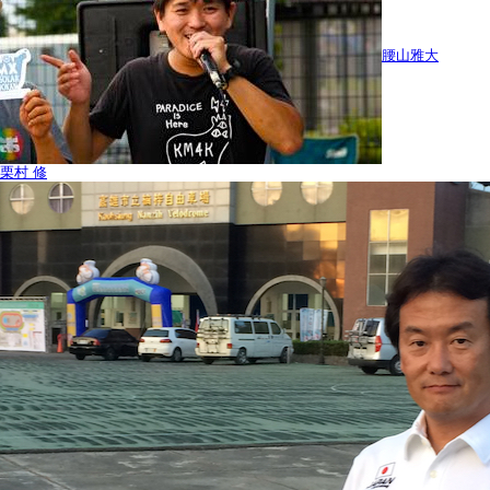
腰山雅大
栗村 修