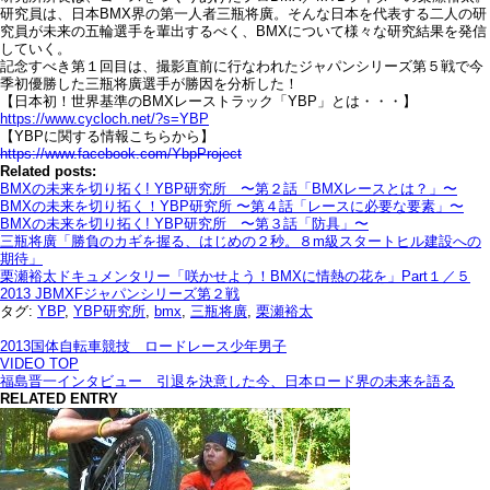
研究員は、日本BMX界の第一人者三瓶将廣。そんな日本を代表する二人の研
究員が未来の五輪選手を輩出するべく、BMXについて様々な研究結果を発信
していく。
記念すべき第１回目は、撮影直前に行なわれたジャパンシリーズ第５戦で今
季初優勝した三瓶将廣選手が勝因を分析した！
【日本初！世界基準のBMXレーストラック「YBP」とは・・・】
https://www.cycloch.net/?s=YBP
【YBPに関する情報こちらから】
https://www.facebook.com/YbpProject
Related posts:
BMXの未来を切り拓く! YBP研究所 〜第２話「BMXレースとは？」〜
BMXの未来を切り拓く！YBP研究所 〜第４話「レースに必要な要素」〜
BMXの未来を切り拓く! YBP研究所 〜第３話「防具」〜
三瓶将廣「勝負のカギを握る、はじめの２秒。８m級スタートヒル建設への
期待」
栗瀬裕太ドキュメンタリー「咲かせよう！BMXに情熱の花を」Part１／５
2013 JBMXFジャパンシリーズ第２戦
タグ:
YBP
,
YBP研究所
,
bmx
,
三瓶将廣
,
栗瀬裕太
2013国体自転車競技 ロードレース少年男子
VIDEO TOP
福島晋一インタビュー 引退を決意した今、日本ロード界の未来を語る
RELATED ENTRY