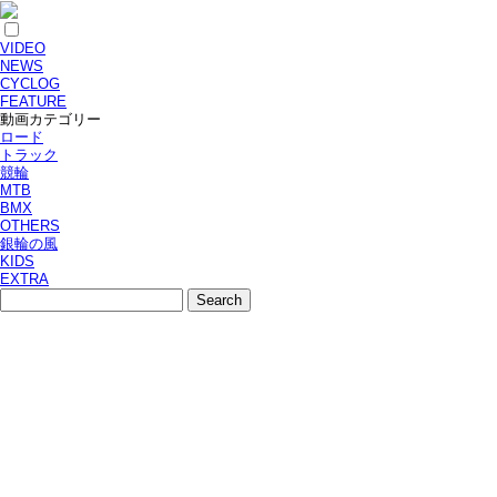
VIDEO
NEWS
CYCLOG
FEATURE
動画カテゴリー
ロード
トラック
競輪
MTB
BMX
OTHERS
銀輪の風
KIDS
EXTRA