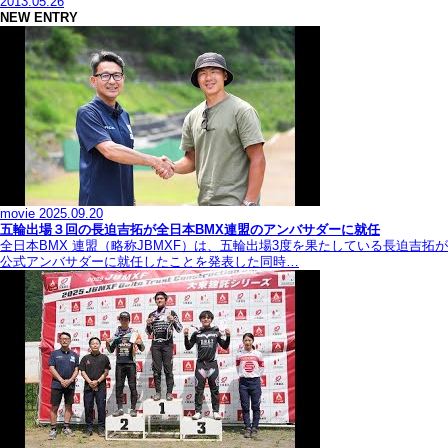
2013.05.26
NEW ENTRY
movie
2025.09.20
五輪出場３回の長迫吉拓が全日本BMX連盟のアンバサダーに就任
全日本BMX 連盟（略称JBMXF）は、五輪出場3度を果たしている長迫吉拓が
公式アンバサダーに就任したことを発表した同時…