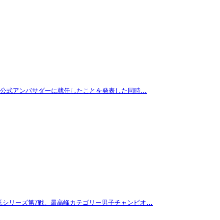
拓が公式アンバサダーに就任したことを発表した同時…
託シリーズ第7戦。最高峰カテゴリー男子チャンピオ…