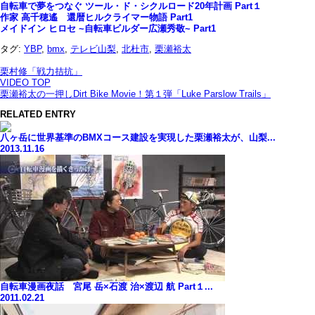
自転車で夢をつなぐ ツール・ド・シクルロード20年計画 Part１
作家 高千穂遙 還暦ヒルクライマー物語 Part1
メイドイン ヒロセ ~自転車ビルダー広瀬秀敬~ Part1
タグ:
YBP
,
bmx
,
テレビ山梨
,
北杜市
,
栗瀬裕太
栗村修「戦力拮抗」
VIDEO TOP
栗瀬裕太の一押しDirt Bike Movie！第１弾「Luke Parslow Trails」
RELATED ENTRY
八ヶ岳に世界基準のBMXコース建設を実現した栗瀬裕太が、山梨...
2013.11.16
自転車漫画夜話 宮尾 岳×石渡 治×渡辺 航 Part１...
2011.02.21