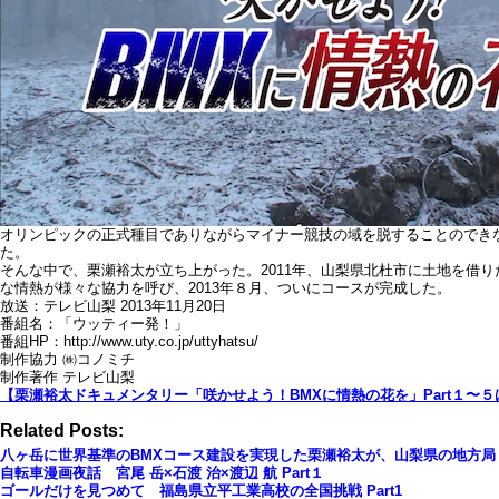
オリンピックの正式種目でありながらマイナー競技の域を脱することのでき
た。
そんな中で、栗瀬裕太が立ち上がった。2011年、山梨県北杜市に土地を借りた栗
な情熱が様々な協力を呼び、2013年８月、ついにコースが完成した。
放送：テレビ山梨 2013年11月20日
番組名：「ウッティー発！」
番組HP：http://www.uty.co.jp/uttyhatsu/
制作協力 ㈱コノミチ
制作著作 テレビ山梨
【栗瀬裕太ドキュメンタリー「咲かせよう！BMXに情熱の花を」Part１〜
Related Posts:
八ヶ岳に世界基準のBMXコース建設を実現した栗瀬裕太が、山梨県の地方局
自転車漫画夜話 宮尾 岳×石渡 治×渡辺 航 Part１
ゴールだけを見つめて 福島県立平工業高校の全国挑戦 Part1