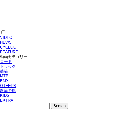
VIDEO
NEWS
CYCLOG
FEATURE
動画カテゴリー
ロード
トラック
競輪
MTB
BMX
OTHERS
銀輪の風
KIDS
EXTRA