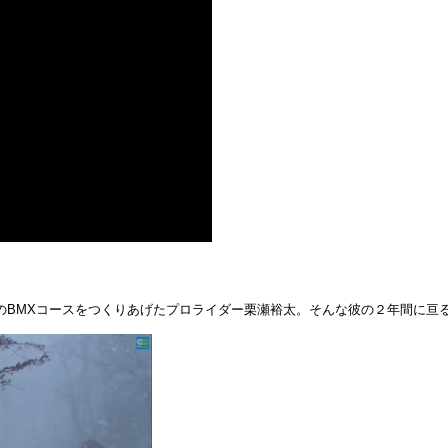
のBMXコースをつくりあげたプロライダー栗瀬裕太。そんな彼の２年間に亘