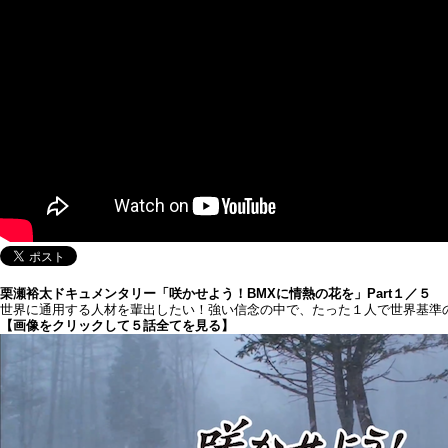
栗瀬裕太ドキュメンタリー「咲かせよう！BMXに情熱の花を」Part１／５
世界に通用する人材を輩出したい！強い信念の中で、たった１人で世界基準
【画像をクリックして５話全てを見る】