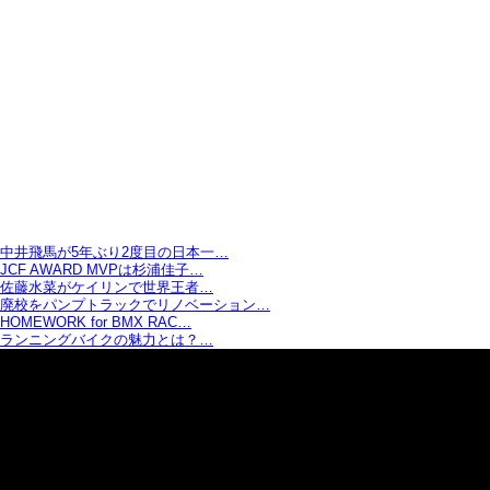
中井飛馬が5年ぶり2度目の日本一…
JCF AWARD MVPは杉浦佳子…
佐藤水菜がケイリンで世界王者…
廃校をパンプトラックでリノベーション…
HOMEWORK for BMX RAC…
ランニングバイクの魅力とは？…