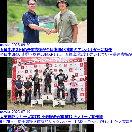
movie
2025.09.20
五輪出場３回の長迫吉拓が全日本BMX連盟のアンバサダーに就任
全日本BMX 連盟（略称JBMXF）は、五輪出場3度を果たしている長迫吉
movie
2025.07.19
大東建託シリーズ第7戦 ⼩丹晄希が復帰戦でシリーズ初優勝
6月29日、埼玉県秩父市滝沢サイクルパークBMXトラックで行われた大東建