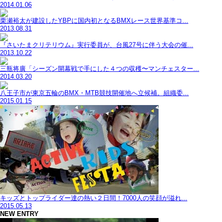
2014.01.06
栗瀬裕太が建設したYBPに国内初となるBMXレース世界基準コ...
2013.08.31
『さいたまクリテリウム』実行委員が、台風27号に伴う大会の催...
2013.10.22
三瓶将廣「シーズン開幕戦で手にした４つの収穫〜マンチェスター...
2014.03.20
八王子市が東京五輪のBMX・MTB競技開催地へ立候補。組織委...
2015.01.15
キッズとトップライダー達の熱い２日間！7000人の笑顔が溢れ...
2015.05.13
NEW ENTRY