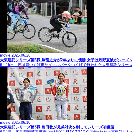
movie
2025.06.28
大東建託シリーズ第6戦 岸龍之介が2年ぶりに優勝 女子は丹野夏波がシーズ
6月15日、茨城県つくば市サイクルパークつくばで行われた大東建託シリー
movie
2025.06.10
大東建託シリーズ第5戦 島田壮が兄弟対決を制してシリーズ初優勝
6月1日、広島県安芸高田市の土師ダムBMX TRACKで行われた大東建託シ