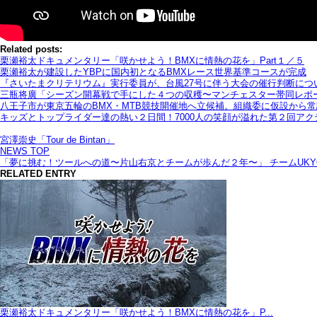
Related posts:
栗瀬裕太ドキュメンタリー「咲かせよう！BMXに情熱の花を」Part１／５
栗瀬裕太が建設したYBPに国内初となるBMXレース世界基準コースが完成
『さいたまクリテリウム』実行委員が、台風27号に伴う大会の催行判断につ
三瓶将廣「シーズン開幕戦で手にした４つの収穫〜マンチェスター帯同レポ
八王子市が東京五輪のBMX・MTB競技開催地へ立候補。組織委に仮設から
キッズとトップライダー達の熱い２日間！7000人の笑顔が溢れた第２回ア
宮澤崇史「Tour de Bintan」
NEWS TOP
「夢に挑む！ツールへの道〜片山右京とチームが歩んだ２年〜」 チームUK
RELATED ENTRY
栗瀬裕太ドキュメンタリー「咲かせよう！BMXに情熱の花を」P...