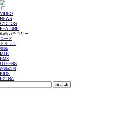
VIDEO
NEWS
CYCLOG
FEATURE
動画カテゴリー
ロード
トラック
競輪
MTB
BMX
OTHERS
銀輪の風
KIDS
EXTRA