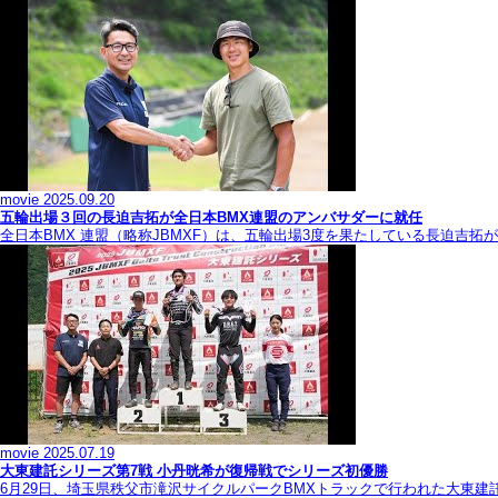
movie
2025.09.20
五輪出場３回の長迫吉拓が全日本BMX連盟のアンバサダーに就任
全日本BMX 連盟（略称JBMXF）は、五輪出場3度を果たしている長迫吉
movie
2025.07.19
大東建託シリーズ第7戦 ⼩丹晄希が復帰戦でシリーズ初優勝
6月29日、埼玉県秩父市滝沢サイクルパークBMXトラックで行われた大東建