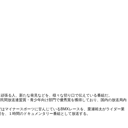
然、頑張る人、新たな発見などを、様々な切り口で伝えている番組だ。
本民間放送連盟賞・青少年向け部門で優秀賞を獲得しており、国内の放送局内
ではマイナースポーツに甘んじているBMXレースを、栗瀬裕太がライダー業
程を、１時間のドキュメンタリー番組として放送する。