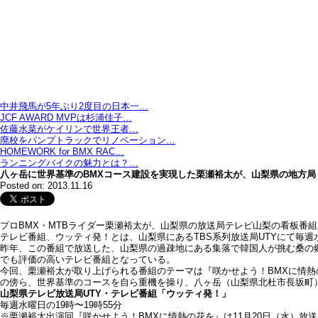
中井飛馬が5年ぶり2度目の日本一…
JCF AWARD MVPは杉浦佳子…
佐藤水菜がケイリンで世界王者…
廃校をパンプトラックでリノベーション…
HOMEWORK for BMX RAC…
ランニングバイクの魅力とは？…
八ヶ岳に世界基準のBMXコース建設を実現した栗瀬裕太が、山梨県の地方局
Posted on: 2013.11.16
プロBMX・MTBライダー栗瀬裕太が、山梨県の放送局テレビ山梨の看板番
テレビ番組、ウッティ発！とは、山梨県にあるTBS系列放送局UTYにて毎
昨年、この番組で放送した、山梨県の過疎地にある集落で韓国人が挑む桑の
でも評価の高いテレビ番組となっている。
今回、栗瀬裕太が取り上げられる番組のテーマは『咲かせよう！BMXに情
の傍ら、世界基準のコースを自ら重機を操り、八ヶ岳（山梨県北杜市長坂町
山梨県テレビ放送局UTY・テレビ番組「ウッティ発！」
毎週水曜日の19時〜19時55分
※栗瀬裕太出演回『咲かせよう！BMXに情熱の花を』は11月20日（水）放送