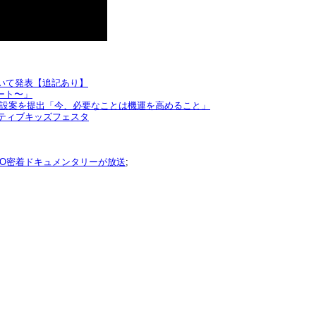
いて発表【追記あり】
ート〜」
常設案を提出「今、必要なことは機運を高めること」
クティブキッズフェスタ
YO密着ドキュメンタリーが放送
;