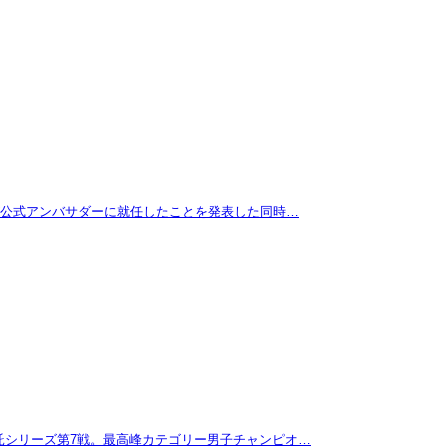
拓が公式アンバサダーに就任したことを発表した同時…
託シリーズ第7戦。最高峰カテゴリー男子チャンピオ…