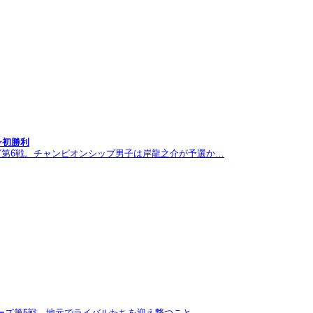
ン初勝利
ズ第6戦。チャンピオンシップ男子は岸龍之介が予選か…
リーズ第5戦。地元でライバルたちを迎え撃つこと…