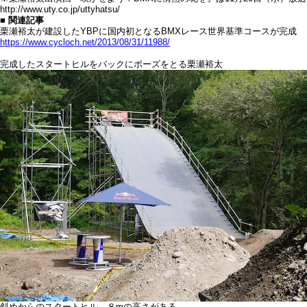
http://www.uty.co.jp/uttyhatsu/
■ 関連記事
栗瀬裕太が建設したYBPに国内初となるBMXレース世界基準コースが完成
https://www.cycloch.net/2013/08/31/11988/
完成したスタートヒルをバックにポーズをとる栗瀬裕太
斜めからのスタートヒル、８mの高さがある