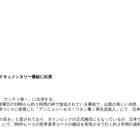
ドキュメンタリー番組に出演
組「ウッティ発！」に出演する。
週水曜日の19時から約１時間の枠で放送されている番組で、山梨の美しい自
郷づくりに密着した『アンニョンハセヨ！ワタシ桑ノ再生請負人』にて、日
熱の花を』と題されており、オリンピックの正式種目にもなっているが、日本
）にて、BMXレースの世界基準コースの建設を実現させて行く約２年間の過