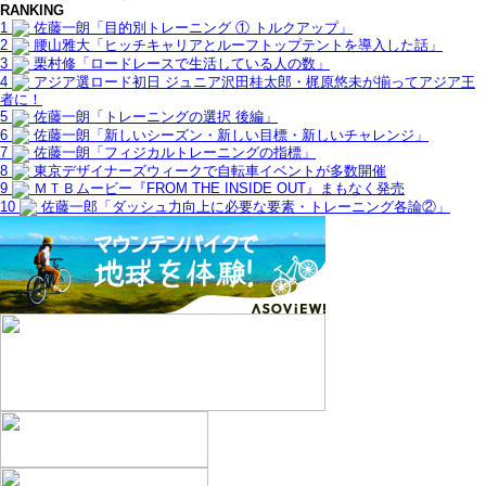
RANKING
1
佐藤一朗「目的別トレーニング ① トルクアップ」
2
腰山雅大「ヒッチキャリアとルーフトップテントを導入した話」
3
栗村修「ロードレースで生活している人の数」
4
アジア選ロード初日 ジュニア沢田桂太郎・梶原悠未が揃ってアジア王
者に！
5
佐藤一朗「トレーニングの選択 後編」
6
佐藤一朗「新しいシーズン・新しい目標・新しいチャレンジ」
7
佐藤一朗「フィジカルトレーニングの指標」
8
東京デザイナーズウィークで自転車イベントが多数開催
9
ＭＴＢムービー『FROM THE INSIDE OUT』まもなく発売
10
佐藤一郎「ダッシュ力向上に必要な要素・トレーニング各論②」