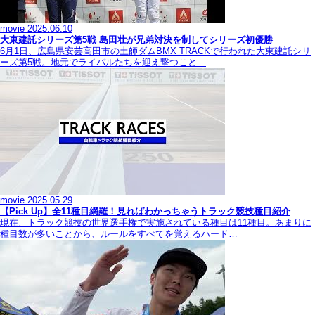
movie
2025.06.10
大東建託シリーズ第5戦 島田壮が兄弟対決を制してシリーズ初優勝
6月1日、広島県安芸高田市の土師ダムBMX TRACKで行われた大東建託シリ
ーズ第5戦。地元でライバルたちを迎え撃つこと…
movie
2025.05.29
【Pick Up】全11種目網羅！見ればわかっちゃうトラック競技種目紹介
現在、トラック競技の世界選手権で実施されている種目は11種目。あまりに
種目数が多いことから、ルールをすべてを覚えるハード…