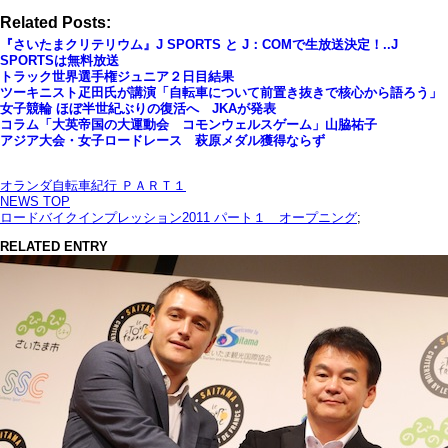
Related Posts:
『さいたまクリテリウム』J SPORTS と J：COMで生放送決定！..J
SPORTSは無料放送
トラック世界選手権ジュニア２日目結果
ツーキニスト疋田氏が講演「自転車について前置き抜きで核心から語ろう」
女子競輪 ほぼ半世紀ぶりの復活へ JKAが発表
コラム「大英帝国の大運動会 コモンウェルスゲーム」山脇祐子
アジア大会・女子ロードレース 萩原メダル獲得ならず
オランダ自転車紀行 ＰＡＲＴ１
NEWS TOP
ロードバイクインプレッション2011 パート１ オープニング
;
RELATED ENTRY