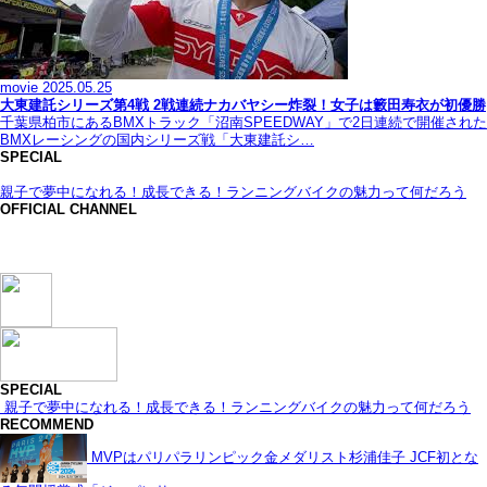
movie
2025.05.25
大東建託シリーズ第4戦 2戦連続ナカバヤシー炸裂！女子は籔田寿衣が初優勝
千葉県柏市にあるBMXトラック「沼南SPEEDWAY」で2日連続で開催された
BMXレーシングの国内シリーズ戦「大東建託シ…
SPECIAL
親子で夢中になれる！成長できる！ランニングバイクの魅力って何だろう
OFFICIAL CHANNEL
SPECIAL
親子で夢中になれる！成長できる！ランニングバイクの魅力って何だろう
RECOMMEND
MVPはパリパラリンピック金メダリスト杉浦佳子 JCF初とな