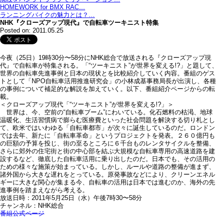
HOMEWORK for BMX RAC…
ランニングバイクの魅力とは？…
NHK『クローズアップ現代』で自転車ツーキニスト特集
Posted on: 2011.05.25
今夜（25日）19時30分〜58分にNHK総合で放送される『クローズアップ現
代』で自転車が特集される。「“ツーキニスト”が世界を変える!?」と題して、
世界の自転車先進事例と日本の現状とを比較紹介していく内容。番組のゲス
トとして「NPO自転車活用推進研究会」の小林成基事務局長が出演し、各種
の事例について補足的な解説を加えていく。以下、番組紹介ページからの転
載。
＜クローズアップ現代「“ツーキニスト”が世界を変える!?」＞
世界は、今、空前の“自転車ブーム”にわいている。化石燃料の枯渇、地球
温暖化、生活習慣病で膨らむ医療費といった社会問題を解決する切り札とし
て、欧米ではいわゆる「自転車都市」が次々に誕生しているのだ。ロンドン
では去年、新たに「自転車革命」というプロジェクトを発表。２６０億円も
の巨額の予算を投じ、街の至るところに６千台ものレンタサイクルを整備、
さらに郊外の住宅街と街の中心部を結ぶ大規模な自転車専用の高速道路を建
設するなど、徹底した自転車活用に乗り出したのだ。日本でも、その活用の
ための様々な施策が始まっている。しかし、ルールや道路の整備が進まず、
諸外国から大きな遅れをとっている。原発事故などにより、クリーンエネル
ギーに大きな関心が集まる今、自転車の活用は日本では進むのか、海外の先
進事例を踏まえながら考える。
放送日時：2011年5月25日（水）午後7時30〜58分
チャンネル：NHK総合
番組公式ページ