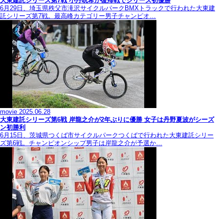
大東建託シリーズ第7戦 ⼩丹晄希が復帰戦でシリーズ初優勝
6月29日、埼玉県秩父市滝沢サイクルパークBMXトラックで行われた大東建
託シリーズ第7戦。最高峰カテゴリー男子チャンピオ…
movie
2025.06.28
大東建託シリーズ第6戦 岸龍之介が2年ぶりに優勝 女子は丹野夏波がシーズ
ン初勝利
6月15日、茨城県つくば市サイクルパークつくばで行われた大東建託シリー
ズ第6戦。チャンピオンシップ男子は岸龍之介が予選か…