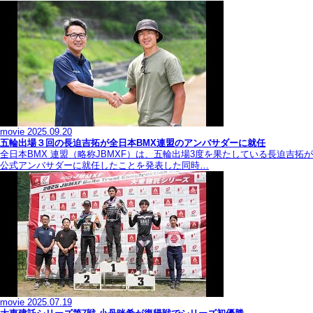
movie
2025.09.20
五輪出場３回の長迫吉拓が全日本BMX連盟のアンバサダーに就任
全日本BMX 連盟（略称JBMXF）は、五輪出場3度を果たしている長迫吉拓が
公式アンバサダーに就任したことを発表した同時…
movie
2025.07.19