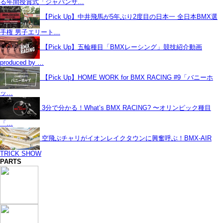
る年間授賞式「ジャパンサ…
【Pick Up】中井飛馬が5年ぶり2度目の日本一 全日本BMX選
手権 男子エリート…
【Pick Up】五輪種目「BMXレーシング」競技紹介動画
produced by …
【Pick Up】HOME WORK for BMX RACING #9「バニーホ
ッ…
3分で分かる！What’s BMX RACING? 〜オリンピック種目
「…
空飛ぶチャリがイオンレイクタウンに興奮呼ぶ！BMX-AIR
TRICK SHOW
PARTS