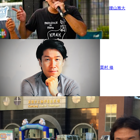
腰山雅大
栗村 修