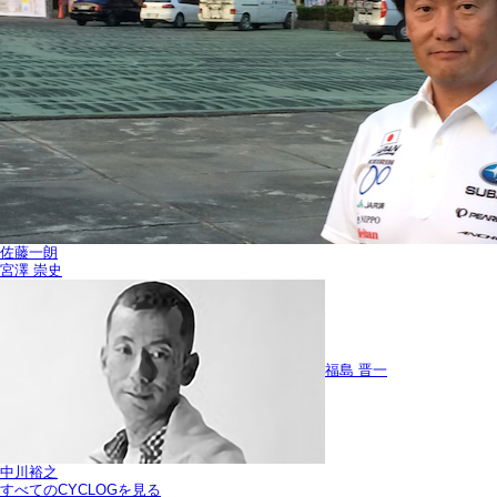
佐藤一朗
宮澤 崇史
福島 晋一
中川裕之
すべてのCYCLOGを見る