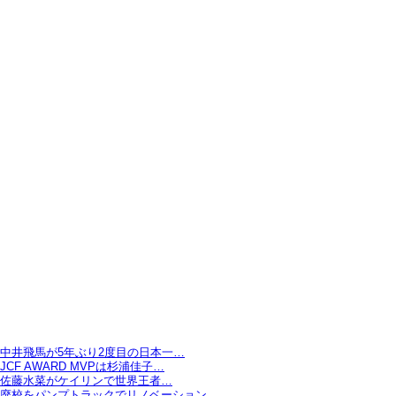
中井飛馬が5年ぶり2度目の日本一…
JCF AWARD MVPは杉浦佳子…
佐藤水菜がケイリンで世界王者…
廃校をパンプトラックでリノベーション…