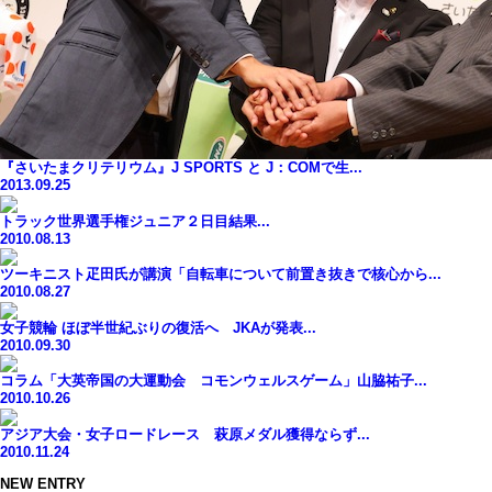
『さいたまクリテリウム』J SPORTS と J：COMで生...
2013.09.25
トラック世界選手権ジュニア２日目結果...
2010.08.13
ツーキニスト疋田氏が講演「自転車について前置き抜きで核心から...
2010.08.27
女子競輪 ほぼ半世紀ぶりの復活へ JKAが発表...
2010.09.30
コラム「大英帝国の大運動会 コモンウェルスゲーム」山脇祐子...
2010.10.26
アジア大会・女子ロードレース 萩原メダル獲得ならず...
2010.11.24
NEW ENTRY