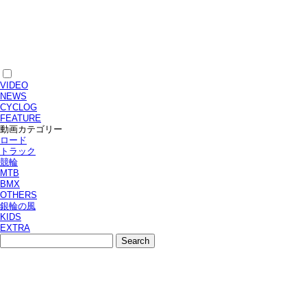
VIDEO
NEWS
CYCLOG
FEATURE
動画カテゴリー
ロード
トラック
競輪
MTB
BMX
OTHERS
銀輪の風
KIDS
EXTRA