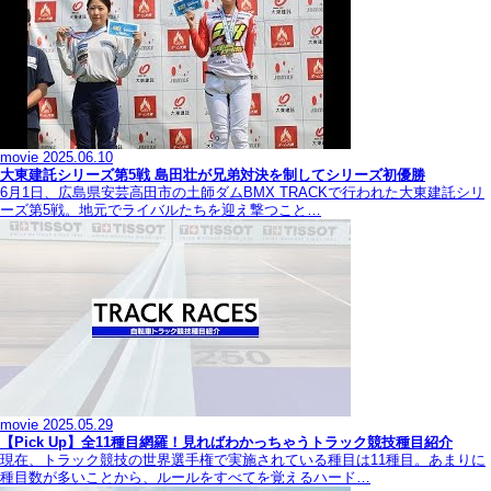
movie
2025.06.10
大東建託シリーズ第5戦 島田壮が兄弟対決を制してシリーズ初優勝
6月1日、広島県安芸高田市の土師ダムBMX TRACKで行われた大東建託シリ
ーズ第5戦。地元でライバルたちを迎え撃つこと…
movie
2025.05.29
【Pick Up】全11種目網羅！見ればわかっちゃうトラック競技種目紹介
現在、トラック競技の世界選手権で実施されている種目は11種目。あまりに
種目数が多いことから、ルールをすべてを覚えるハード…