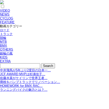
VIDEO
NEWS
CYCLOG
FEATURE
動画カテゴリー
ロード
トラック
競輪
MTB
BMX
OTHERS
銀輪の風
KIDS
EXTRA
中井飛馬が5年ぶり2度目の日本一…
JCF AWARD MVPは杉浦佳子…
佐藤水菜がケイリンで世界王者…
廃校をパンプトラックでリノベーション…
HOMEWORK for BMX RAC…
ランニングバイクの魅力とは？…