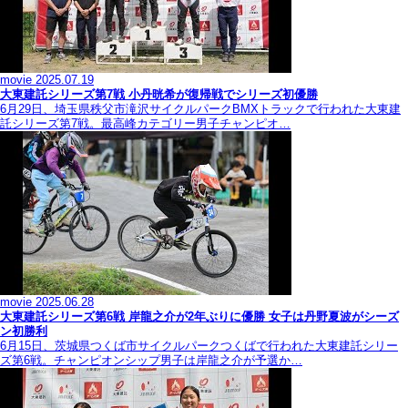
movie
2025.07.19
大東建託シリーズ第7戦 ⼩丹晄希が復帰戦でシリーズ初優勝
6月29日、埼玉県秩父市滝沢サイクルパークBMXトラックで行われた大東建
託シリーズ第7戦。最高峰カテゴリー男子チャンピオ…
movie
2025.06.28
大東建託シリーズ第6戦 岸龍之介が2年ぶりに優勝 女子は丹野夏波がシーズ
ン初勝利
6月15日、茨城県つくば市サイクルパークつくばで行われた大東建託シリー
ズ第6戦。チャンピオンシップ男子は岸龍之介が予選か…