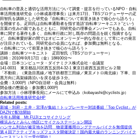
自転車の普及と適切な活用方法について調査・提言を行っているNPO・自転
車活用推進研究会（小林成基理事長）は来月17日、TBSプロデューサーの疋
田智氏を講師とした研究会『自転車について前置き抜きで核心から語ろう』
を開催する。疋田氏は自転車通勤者を指す造語“自転車ツーキニスト”という
言葉の生みの親であるとともに、同研究会の理事会メンバーでもある。自転
車に関する著作も多く、自転車行政に対し既存の問題点を鋭く指摘するな
ど、自転車愛好家の間ではオピニオンリーダー的な存在として常にその発言
が注目されている。同研究会の会員になれば、参加費は無料となる。
＜自転車について前置き抜きで核心から語ろう＞
講師：自転車ツーキニスト 疋田智氏（TBSプロデューサー）
日時：2010年9月17日（金）18時00分〜
会場：日本コンピュータ・ダイナミクス株式会社・会議室
141-0031 東京都品川区西五反田4-32-1 東京日産西五反田ビル２階
「不動前」（東急目黒線／地下鉄都営三田線／東京メトロ南北線）下車、目
黒方向に高架線路沿いを戻る徒歩３分。
会費：3,000円（NPO自活研・会員は無料）
閉会後の懇親会：参加費1,000円
参加方法：小林理事長宛にメールにて申込み（kobayashi@cyclists.jp）
自転車活用推進研究会HP
Related posts:
新城・別府・土井・宮澤が集結！トップレーサー対談番組「Top Cyclist」が
DAZNで配信開始
今年も開催 Mt.FUJIエコサイクリング
横浜みなとみらい地区にサイクルステーション開設
ハンサム判治が被災地を訪問 物資運搬用ロングテールバイクを無償提供
第４回アクティブキッズフェスタ開催決定！国内最大級のランニングバイク
レースエントリー受付開始！