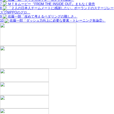
7
ＭＴＢムービー『FROM THE INSIDE OUT』まもなく発売
8
「２人の日本人チームメートに感謝したい」ポーランドのステージレー
スでNIPPOのグロ…
9
佐藤一朗「改めて考えるペダリングの難しさ」
10
佐藤一郎「ダッシュ力向上に必要な要素・トレーニング各論②」