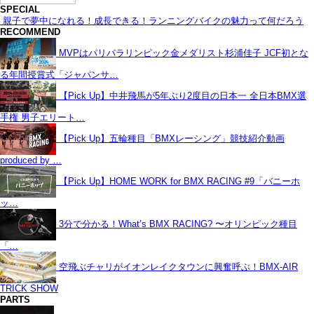
SPECIAL
親子で夢中になれる！成長できる！ランニングバイクの魅力って何だろう
RECOMMEND
MVPはパリパラリンピック金メダリスト杉浦佳子 JCF初とな
る年間授賞式「ジャパンサ…
【Pick Up】中井飛馬が5年ぶり2度目の日本一 全日本BMX選
手権 男子エリート…
【Pick Up】五輪種目「BMXレーシング」競技紹介動画
produced by …
【Pick Up】HOME WORK for BMX RACING #9「バニーホ
ッ…
3分で分かる！What’s BMX RACING? 〜オリンピック種目
「…
空飛ぶチャリがイオンレイクタウンに興奮呼ぶ！BMX-AIR
TRICK SHOW
PARTS