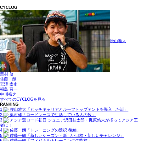
CYCLOG
腰山雅大
栗村 修
佐藤一朗
宮澤 崇史
福島 晋一
中川裕之
すべてのCYCLOGを見る
RANKING
1
腰山雅大「ヒッチキャリアとルーフトップテントを導入した話」
2
栗村修「ロードレースで生活している人の数」
3
アジア選ロード初日 ジュニア沢田桂太郎・梶原悠未が揃ってアジア王
者に！
4
佐藤一朗「トレーニングの選択 後編」
5
佐藤一朗「新しいシーズン・新しい目標・新しいチャレンジ」
6
佐藤一朗「フィジカルトレーニングの指標」