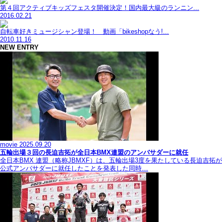
第４回アクティブキッズフェスタ開催決定！国内最大級のランニン...
2016.02.21
自転車好きミュージシャン登場！ 動画「bikeshopなう!...
2010.11.16
NEW ENTRY
movie
2025.09.20
五輪出場３回の長迫吉拓が全日本BMX連盟のアンバサダーに就任
全日本BMX 連盟（略称JBMXF）は、五輪出場3度を果たしている長迫吉拓が
公式アンバサダーに就任したことを発表した同時…