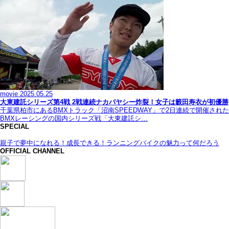
movie
2025.05.25
大東建託シリーズ第4戦 2戦連続ナカバヤシー炸裂！女子は籔田寿衣が初優勝
千葉県柏市にあるBMXトラック「沼南SPEEDWAY」で2日連続で開催された
BMXレーシングの国内シリーズ戦「大東建託シ…
SPECIAL
親子で夢中になれる！成長できる！ランニングバイクの魅力って何だろう
OFFICIAL CHANNEL