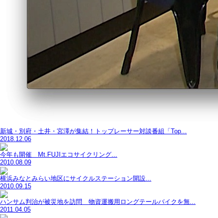
新城・別府・土井・宮澤が集結！トップレーサー対談番組「Top...
2018.12.06
今年も開催 Mt.FUJIエコサイクリング...
2010.08.09
横浜みなとみらい地区にサイクルステーション開設...
2010.09.15
ハンサム判治が被災地を訪問 物資運搬用ロングテールバイクを無...
2011.04.05