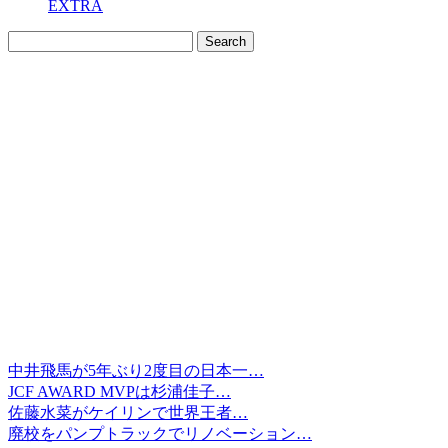
EXTRA
中井飛馬が5年ぶり2度目の日本一…
JCF AWARD MVPは杉浦佳子…
佐藤水菜がケイリンで世界王者…
廃校をパンプトラックでリノベーション…