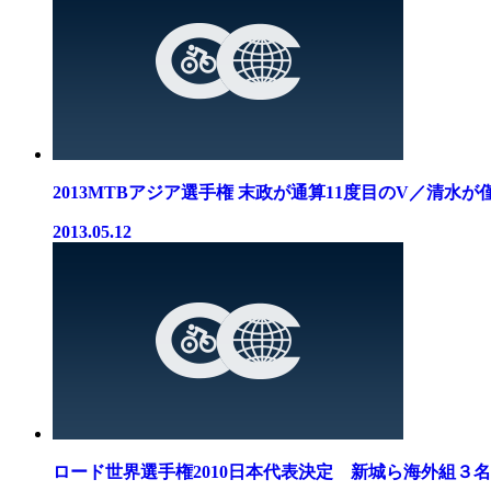
2013MTBアジア選手権 末政が通算11度目のV／清水が僅.
2013.05.12
ロード世界選手権2010日本代表決定 新城ら海外組３名..