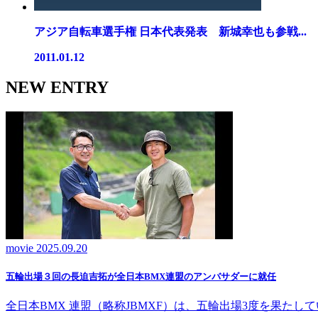
アジア自転車選手権 日本代表発表 新城幸也も参戦...
2011.01.12
NEW ENTRY
movie
2025.09.20
五輪出場３回の長迫吉拓が全日本BMX連盟のアンバサダーに就任
全日本BMX 連盟（略称JBMXF）は、五輪出場3度を果た