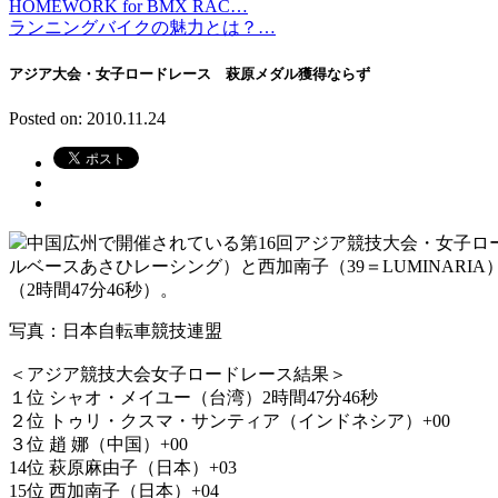
HOMEWORK for BMX RAC…
ランニングバイクの魅力とは？…
アジア大会・女子ロードレース 萩原メダル獲得ならず
Posted on: 2010.11.24
中国広州で開催されている第16回アジア競技大会・女子ロー
ルベースあさひレーシング）と西加南子（39＝LUMINAR
（2時間47分46秒）。
写真：日本自転車競技連盟
＜アジア競技大会女子ロードレース結果＞
１位 シャオ・メイユー（台湾）2時間47分46秒
２位 トゥリ・クスマ・サンティア（インドネシア）+00
３位 趙 娜（中国）+00
14位 萩原麻由子（日本）+03
15位 西加南子（日本）+04