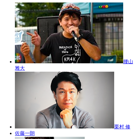
腰山
雅大
栗村 修
佐藤一朗