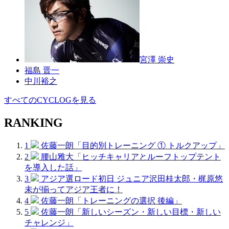
宮澤 崇史
福島 晋一
中川裕之
すべてのCYCLOGを見る
RANKING
1
佐藤一朗「目的別トレーニング ① トルクアップ」
2
腰山雅大「ヒッチキャリアとルーフトップテント
を導入した話」
3
アジア選ロード初日 ジュニア沢田桂太郎・梶原悠
未が揃ってアジア王者に！
4
佐藤一朗「トレーニングの選択 後編」
5
佐藤一朗「新しいシーズン・新しい目標・新しい
チャレンジ」