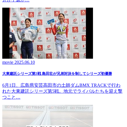
movie
2025.06.10
大東建託シリーズ第5戦 島田壮が兄弟対決を制してシリーズ初優勝
6月1日、広島県安芸高田市の土師ダムBMX TRACKで行わ
れた大東建託シリーズ第5戦。地元でライバルたちを迎え撃
つこと…