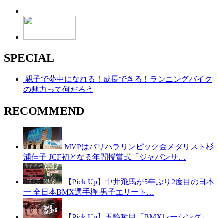
SPECIAL
親子で夢中になれる！成長できる！ランニングバイク
の魅力って何だろう
RECOMMEND
MVPはパリパラリンピック金メダリスト杉
浦佳子 JCF初となる年間授賞式「ジャパンサ…
【Pick Up】中井飛馬が5年ぶり2度目の日本
一 全日本BMX選手権 男子エリート…
【Pick Up】五輪種目「BMXレーシング」