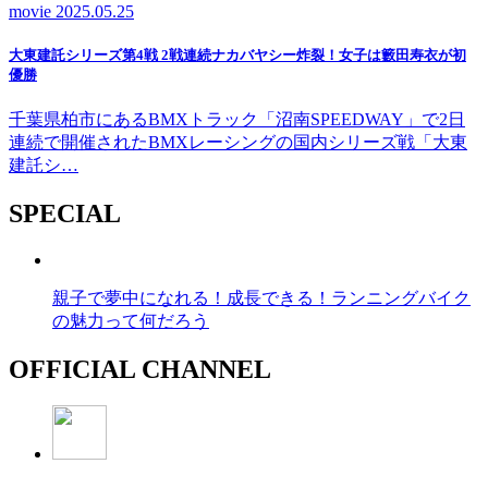
movie
2025.05.25
大東建託シリーズ第4戦 2戦連続ナカバヤシー炸裂！女子は籔田寿衣が初
優勝
千葉県柏市にあるBMXトラック「沼南SPEEDWAY」で2日
連続で開催されたBMXレーシングの国内シリーズ戦「大東
建託シ…
SPECIAL
親子で夢中になれる！成長できる！ランニングバイク
の魅力って何だろう
OFFICIAL CHANNEL