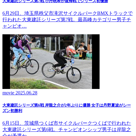
大東建託シリーズ第7戦 ⼩丹晄希が復帰戦でシリーズ初優勝
6月29日、埼玉県秩父市滝沢サイクルパークBMXトラックで
行われた大東建託シリーズ第7戦。最高峰カテゴリー男子チ
ャンピオ…
movie
2025.06.28
大東建託シリーズ第6戦 岸龍之介が2年ぶりに優勝 女子は丹野夏波がシー
ズン初勝利
6月15日、茨城県つくば市サイクルパークつくばで行われた
大東建託シリーズ第6戦。チャンピオンシップ男子は岸龍之
介が予選か…