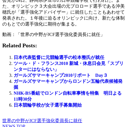
会見が24日、静岡県伊豆市の日本競輪学校で行われた。ま
た、オリンピック３大会出場の元プロロード選手である沖美
穂氏が「選手強化アドバイザー」に就任したこともあわせて
発表された。１年後に迫るオリンピックに向け、新たな体制
のもとでの選手強化に期待が集まる。
動画：「世界の中野がJCF選手強化委員長に就任」
Related Posts:
日本代表監督に元競輪選手の松本整氏が就任
ツール・ド・フランス2010 新城・休息日会見「スプリ
ンターにはならない」
ガールズサマーキャンプ2010リポート Day３
ガールズサマーキャンプからロンドン五輪代表候補発
掘
NHK-BS番組でロンドン自転車事情を特集 明日よる
11時30分
日本競輪学校が女子選手募集開始
世界の中野がJCF選手強化委員長に就任
NEWS TOP