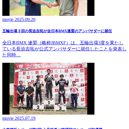
movie
2025.09.20
五輪出場３回の長迫吉拓が全日本BMX連盟のアンバサダーに就任
全日本BMX 連盟（略称JBMXF）は、五輪出場3度を果たし
ている長迫吉拓が公式アンバサダーに就任したことを発表し
た同時…
movie
2025.07.19