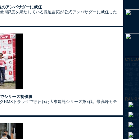
盟のアンバサダーに就任
五輪出場3度を果たしている長迫吉拓が公式アンバサダーに就任した
CYCL
腰山雅
栗村 修
佐藤一
宮澤 崇
福島 晋
中川裕
すべての
戦でシリーズ初優勝
RANKI
ークBMXトラックで行われた大東建託シリーズ第7戦。最高峰カテ
1
佐
プ」
2
腰
トを導
3
ア
悠未が
4
佐