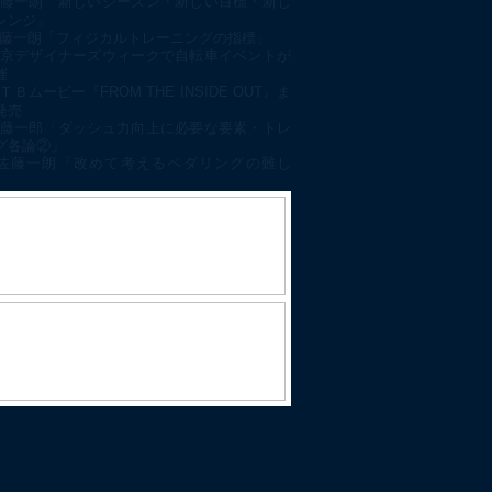
藤一朗「新しいシーズン・新しい目標・新し
レンジ」
藤一朗「フィジカルトレーニングの指標」
京デザイナーズウィークで自転車イベントが
催
ＴＢムービー『FROM THE INSIDE OUT』ま
発売
藤一郎「ダッシュ力向上に必要な要素・トレ
グ各論②」
佐藤一朗「改めて考えるペダリングの難し