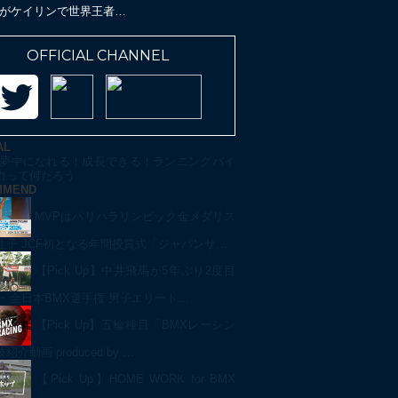
グバイクの魅力とは？…
中井飛馬が5年ぶり2度目の日
OFFICIAL CHANNEL
AL
夢中になれる！成長できる！ランニングバイ
力って何だろう
MMEND
MVPはパリパラリンピック金メダリス
佳子 JCF初となる年間授賞式「ジャパンサ…
【Pick Up】中井飛馬が5年ぶり2度目
一 全日本BMX選手権 男子エリート…
【Pick Up】五輪種目「BMXレーシン
介動画 produced by …
【Pick Up】HOME WORK for BMX