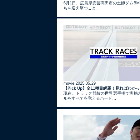
6月1日、広島県安芸高田市の土師ダムBM
ちを迎え撃つこと…
movie
2025.05.29
【Pick Up】全11種目網羅！見ればわ
現在、トラック競技の世界選手権で実施
ルをすべてを覚えるハード…