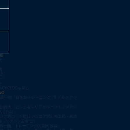
OG
大
朗
史
一
之
CYCLOGを見る
NG
藤一朗「目的別トレーニング ① トルクアッ
山雅大「ヒッチキャリアとルーフトップテン
入した話」
ジア選ロード初日 ジュニア沢田桂太郎・梶原
揃ってアジア王者に！
藤一朗「トレーニングの選択 後編」