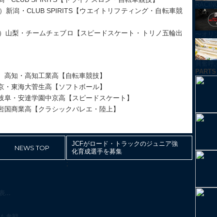
RACI
新潟・CLUB SPIRITS【ウエイトリフティング・自転車競
歳）山梨・チームチェブロ【スピードスケート・トリノ五輪出
〜オリ
興奮呼ぶ！
PARTS
歳）高知・高知工業高【自転車競技】
東京・東海大菅生高【ソフトボール】
）岐阜・安達学園中京高【スピードスケート】
・岩国商業高【クラシックバレエ・陸上】
JCFがロード・トラックのジュニア強
NEWS TOP
化育成選手を募集
;
..
参戦...