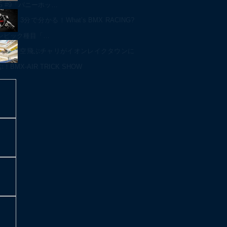
NG #9「バニーホッ…
3分で分かる！What’s BMX RACING?
ンピック種目「…
空飛ぶチャリがイオンレイクタウンに
BMX-AIR TRICK SHOW