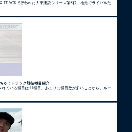
X TRACKで行われた大東建託シリーズ第5戦。地元でライバルた
かっちゃうトラック競技種目紹介
されている種目は11種目。あまりに種目数が多いことから、ルー