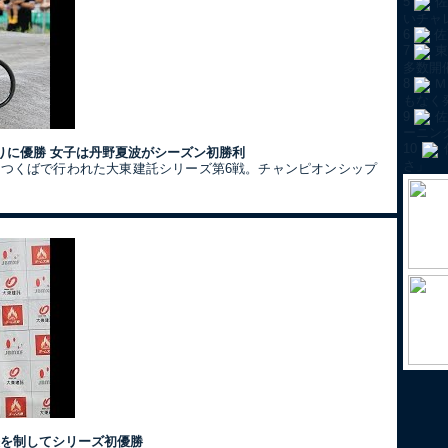
5
佐
いチャ
6
佐
7
東
多数開
8
Ｍ
もなく
9
佐
ーニン
10
りに優勝 女子は丹野夏波がシーズン初勝利
さ」
クつくばで行われた大東建託シリーズ第6戦。チャンピオンシップ
決を制してシリーズ初優勝