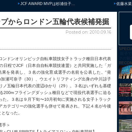
HOMEWORK for BMX RAC…
ランニン
ンプからロンドン五輪代表候補発掘
Posted on: 2010.09.16
SPECI
親子で
クの魅
、ロンドンオリンピック自転車競技女子トラック種目日本代表
RECO
の日程でJCF（日本自自転車競技連盟）と共同実施した「ガ
考結果を発表し、３名の強化育成選手の名前を公表した。“発
の加瀬可奈子（30）、ウエイトリフティング出身の中川諒子
ト杉浦
リノ五輪日本代表の渡辺ゆかり（29）。３名はいずれも基礎
る200mフライングダッシュ種目などで現役代表選手に迫る
の日本
った。３名は９月下旬〜10月初旬に実施される女子トラック
アカテゴリーの強化選手も併せて発表され、下記４名が今後
ととなった。
グ」競技紹
選手＞
CLUB SPIRITS【トライアスロン・自転車競技】