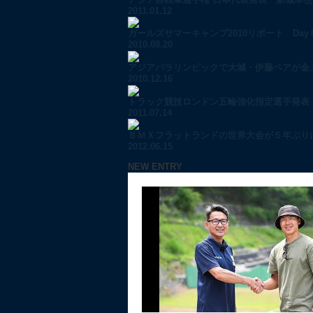
2011.01.12
ガールズサマーキャンプ2010リポート Day５.
2010.08.20
アジアパラリンピックで大城・伊藤ペアが金メダ
2010.12.16
トラック競技ロンドン五輪強化指定選手発表 
2011.07.14
ＢＭＸフラットランドの世界大会が５年ぶりに
2012.06.15
NEW ENTRY