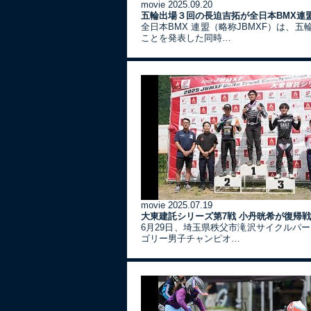
movie
2025.09.20
五輪出場３回の長迫吉拓が全日本BMX連
全日本BMX 連盟（略称JBMXF）は、
ことを発表した同時…
movie
2025.07.19
大東建託シリーズ第7戦 ⼩丹晄希が復帰
6月29日、埼玉県秩父市滝沢サイクルパ
ゴリー男子チャンピオ…