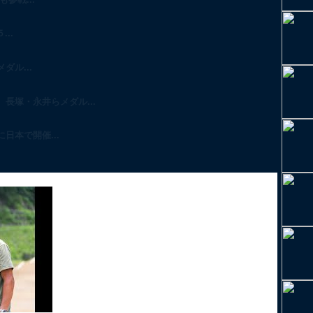
..
ル...
長塚・永井らメダル...
日本で開催...