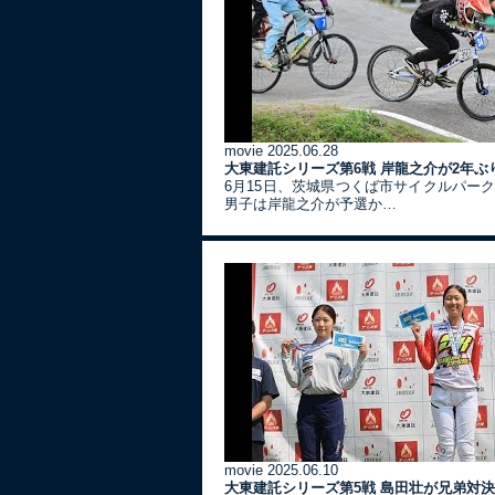
movie
2025.06.28
大東建託シリーズ第6戦 岸龍之介が2年ぶ
6月15日、茨城県つくば市サイクルパー
男子は岸龍之介が予選か…
movie
2025.06.10
大東建託シリーズ第5戦 島田壮が兄弟対