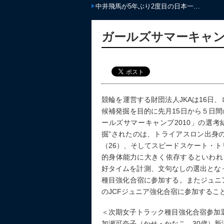
世界王者…
廃校をパンプトラックでリノベーション…
ガールズサマーキャ
競輪を運営する財団法人JKAは16日
候補発掘を目的に先月15日から５日間
ールズサマーキャンプ2010」の選
掘”されたのは、トライアスロン出身
（26）、そしてスピードスケート・ト
的身体能力に大きく依存するといわれ
好タイムを計測、文句なしの選出とな
種目強化合宿に参加する。またジュニ
のJCFジュニア強化合宿に参加するこ
＜次期女子トラック種目強化合宿参加
加瀬可奈子（かせ・かなこ 30歳）新潟・