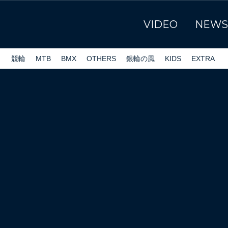
VIDEO
NEWS
ク
競輪
MTB
BMX
OTHERS
銀輪の風
KIDS
EXTRA