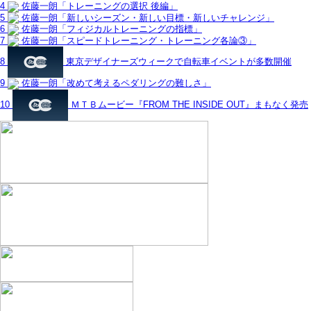
4
佐藤一朗「トレーニングの選択 後編」
5
佐藤一朗「新しいシーズン・新しい目標・新しいチャレンジ」
6
佐藤一朗「フィジカルトレーニングの指標」
7
佐藤一朗「スピードトレーニング・トレーニング各論③」
8
東京デザイナーズウィークで自転車イベントが多数開催
9
佐藤一朗「改めて考えるペダリングの難しさ」
10
ＭＴＢムービー『FROM THE INSIDE OUT』まもなく発売