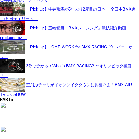
【Pick Up】中井飛馬が5年ぶり2度目の日本一 全日本BMX選
手権 男子エリート…
【Pick Up】五輪種目「BMXレーシング」競技紹介動画
produced by …
【Pick Up】HOME WORK for BMX RACING #9「バニーホ
ッ…
3分で分かる！What’s BMX RACING? 〜オリンピック種目
「…
空飛ぶチャリがイオンレイクタウンに興奮呼ぶ！BMX-AIR
TRICK SHOW
PARTS