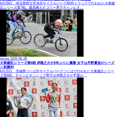
6月29日、埼玉県秩父市滝沢サイクルパークBMXトラックで行われた大東建
託シリーズ第7戦。最高峰カテゴリー男子チャンピオ…
movie
2025.06.28
大東建託シリーズ第6戦 岸龍之介が2年ぶりに優勝 女子は丹野夏波がシーズ
ン初勝利
6月15日、茨城県つくば市サイクルパークつくばで行われた大東建託シリー
ズ第6戦。チャンピオンシップ男子は岸龍之介が予選か…