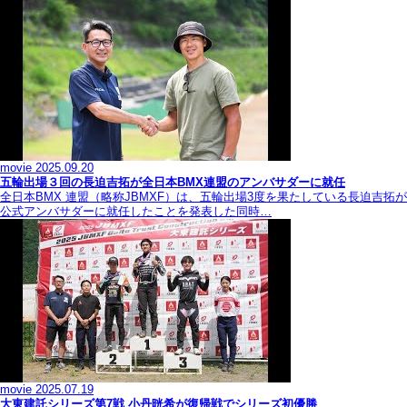
movie
2025.09.20
五輪出場３回の長迫吉拓が全日本BMX連盟のアンバサダーに就任
全日本BMX 連盟（略称JBMXF）は、五輪出場3度を果たしている長迫吉拓が
公式アンバサダーに就任したことを発表した同時…
movie
2025.07.19
大東建託シリーズ第7戦 ⼩丹晄希が復帰戦でシリーズ初優勝