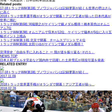
情報・写真提供：日本自転車競技連盟
Related posts:
17-18トラックW杯第1戦 ブノワジャパンは記録更新が続くも世界の壁はさら
に高く
2018トラック世界選手権がオランダで開幕！アジア王者が揃った日本代表が
世界に挑む
トラックW杯第6戦 河端朋之がケイリンで銀メダル獲得！橋本英也はオムニ
アム7位
トラックW杯第3戦 オムニアムで窪木が12位、ケイリンで脇本が5位に入り五
輪ポイント上積み
トラックＷ杯第３戦 北京で開幕 チームスプリントで４位
トラックW杯第6戦 太田りゆがケイリンで銀メダル獲得！
宮澤崇史「自由を手に入れること ー 我が道を振り返る･その１」
NEWS TOP
日本人初ブエルタ完走など国内外で活躍した土井雪広が現役引退を発表
;
RELATED ENTRY
17-18トラックW杯第1戦 ブノワジャパンは記録更新が続く...
2017.11.09
2018トラック世界選手権がオランダで開幕！アジア王者が揃っ...
2018.02.28