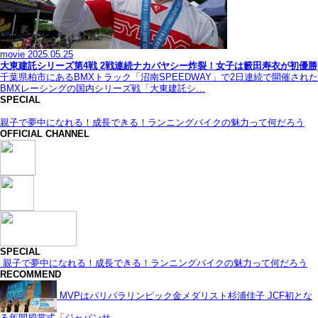
movie
2025.05.25
大東建託シリーズ第4戦 2戦連続ナカバヤシー炸裂！女子は籔田寿衣が初優勝
千葉県柏市にあるBMXトラック「沼南SPEEDWAY」で2日連続で開催された
BMXレーシングの国内シリーズ戦「大東建託シ…
SPECIAL
親子で夢中になれる！成長できる！ランニングバイクの魅力って何だろう
OFFICIAL CHANNEL
SPECIAL
親子で夢中になれる！成長できる！ランニングバイクの魅力って何だろう
RECOMMEND
MVPはパリパラリンピック金メダリスト杉浦佳子 JCF初とな
る年間授賞式「ジャパンサ…