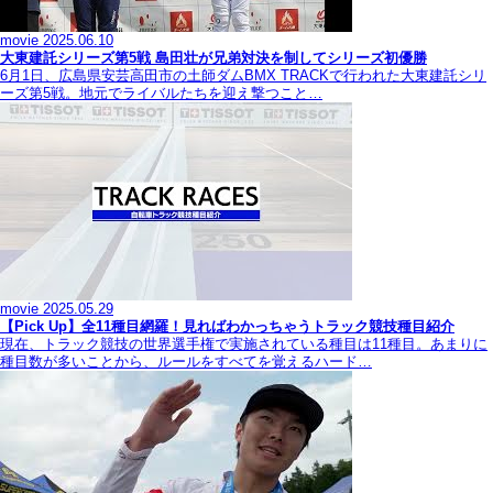
movie
2025.06.10
大東建託シリーズ第5戦 島田壮が兄弟対決を制してシリーズ初優勝
6月1日、広島県安芸高田市の土師ダムBMX TRACKで行われた大東建託シリ
ーズ第5戦。地元でライバルたちを迎え撃つこと…
movie
2025.05.29
【Pick Up】全11種目網羅！見ればわかっちゃうトラック競技種目紹介
現在、トラック競技の世界選手権で実施されている種目は11種目。あまりに
種目数が多いことから、ルールをすべてを覚えるハード…