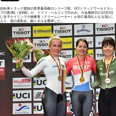
自転車トラック競技の世界最高峰のシリーズ戦、UCIトラックワールドカッ
プの第3戦（全6戦）が、ドイツ・ベルリンで行われ、大会最終日の12月2日
に女子ケイリンで小林優香（ドリームシーカー）が自己最高位となる3位に
入り、初の表彰台。銅メダルを獲得した。