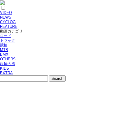
VIDEO
NEWS
CYCLOG
FEATURE
動画カテゴリー
ロード
トラック
競輪
MTB
BMX
OTHERS
銀輪の風
KIDS
EXTRA