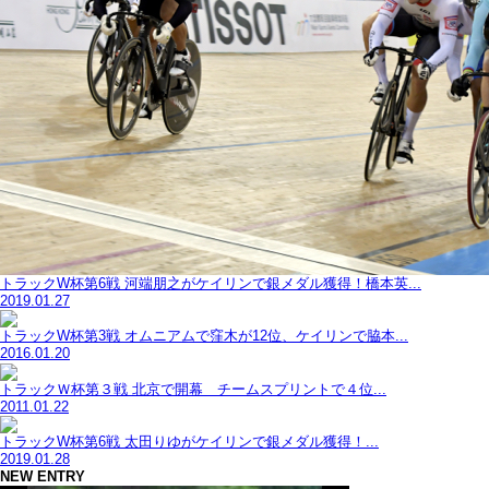
トラックW杯第6戦 河端朋之がケイリンで銀メダル獲得！橋本英...
2019.01.27
トラックW杯第3戦 オムニアムで窪木が12位、ケイリンで脇本...
2016.01.20
トラックＷ杯第３戦 北京で開幕 チームスプリントで４位...
2011.01.22
トラックW杯第6戦 太田りゆがケイリンで銀メダル獲得！...
2019.01.28
NEW ENTRY