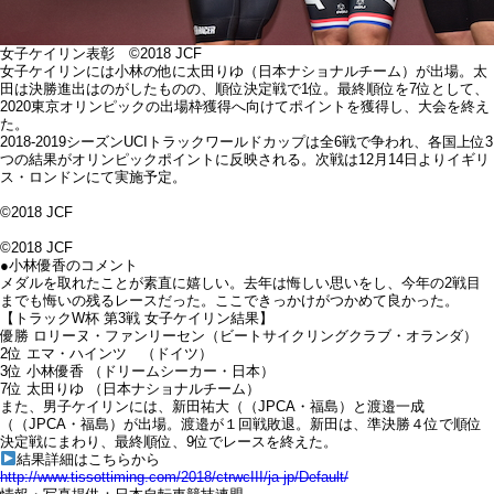
女子ケイリン表彰 ©2018 JCF
女子ケイリンには小林の他に太田りゆ（日本ナショナルチーム）が出場。太
田は決勝進出はのがしたものの、順位決定戦で1位。最終順位を7位として、
2020東京オリンピックの出場枠獲得へ向けてポイントを獲得し、大会を終え
た。
2018-2019シーズンUCIトラックワールドカップは全6戦で争われ、各国上位3
つの結果がオリンピックポイントに反映される。次戦は12月14日よりイギリ
ス・ロンドンにて実施予定。
©2018 JCF
©2018 JCF
●小林優香のコメント
メダルを取れたことが素直に嬉しい。去年は悔しい思いをし、今年の2戦目
までも悔いの残るレースだった。ここできっかけがつかめて良かった。
【トラックW杯 第3戦 女子ケイリン結果】
優勝 ロリーヌ・ファンリーセン（ビートサイクリングクラブ・オランダ）
2位 エマ・ハインツ （ドイツ）
3位 小林優香 （ドリームシーカー・日本）
7位 太田りゆ （日本ナショナルチーム）
また、男子ケイリンには、新田祐大（（JPCA・福島）と渡邉一成
（（JPCA・福島）が出場。渡邉が１回戦敗退。新田は、準決勝４位で順位
決定戦にまわり、最終順位、9位でレースを終えた。
結果詳細はこちらから
http://www.tissottiming.com/2018/ctrwcIII/ja-jp/Default/