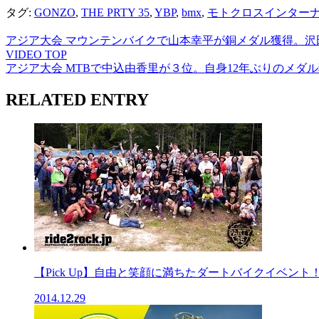
タグ:
GONZO
,
THE PRTY 35
,
YBP
,
bmx
,
モトクロスインター
アジア大会 マウンテンバイクで山本幸平が銅メダル獲得。沢
VIDEO TOP
アジア大会 MTBで中込由香里が３位。自身12年ぶりのメダ
RELATED ENTRY
【Pick Up】自由と笑顔に満ちたダートバイクイベント！「
2014.12.29