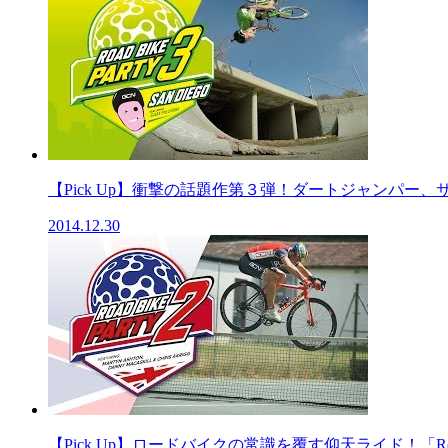
【Pick Up】衝撃の話題作第３弾！ダートジャンパー、サム
2014.12.30
【Pick Up】ロードバイクの常識を覆す仰天ライド！「Ro.