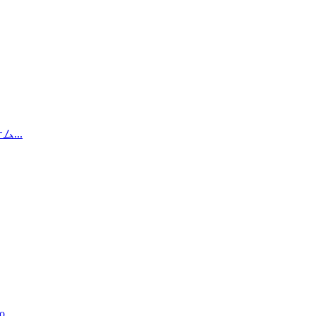
...
..