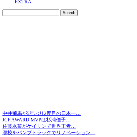
EXTRA
中井飛馬が5年ぶり2度目の日本一…
JCF AWARD MVPは杉浦佳子…
佐藤水菜がケイリンで世界王者…
廃校をパンプトラックでリノベーション…