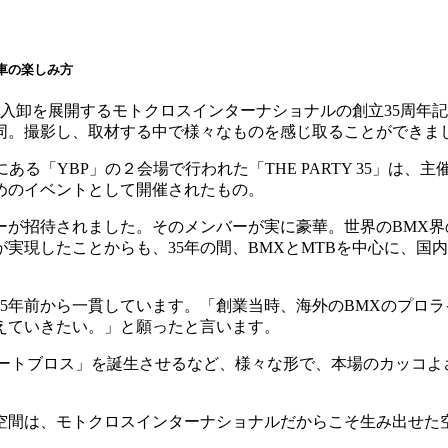
転車の楽しみ方
卸を展開するモトクロスインターナショナルの創立35周年記念イ
同。撮影し、取材する中で様々なものを感じ取ることができま
山麓にある「YBP」の２会場で行われた「THE PARTY 35
めのイベントとして開催されたもの。
ーが招待されました。そのメンバーが実に豪華。世界のBMX
実現したことからも、35年の間、BMXとMTBを中心に、国
5年前から一貫しています。「創業当時、海外のBMXのプロ
えていきたい。」と願ったと言います。
ダートブロス」を誕生させるなど、様々な形で、本場のカッコよ
空間は、モトクロスインターナショナルだからこそ生み出せた