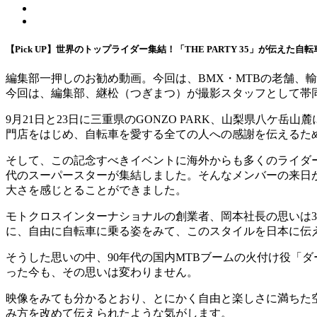
【Pick UP】世界のトップライダー集結！「THE PARTY 35」が伝えた自
編集部一押しのお勧め動画。今回は、BMX・MTBの老舗、輸入
今回は、編集部、継松（つぎまつ）が撮影スタッフとして帯
9月21日と23日に三重県のGONZO PARK、山梨県八ケ岳
門店をはじめ、自転車を愛する全ての人への感謝を伝えるた
そして、この記念すべきイベントに海外からも多くのライダ
代のスーパースターが集結しました。そんなメンバーの来日が
大さを感じとることができました。
モトクロスインターナショナルの創業者、岡本社長の思いは3
に、自由に自転車に乗る姿をみて、このスタイルを日本に伝
そうした思いの中、90年代の国内MTBブームの火付け役「
った今も、その思いは変わりません。
映像をみても分かるとおり、とにかく自由と楽しさに満ちた
み方を改めて伝えられたような気がします。