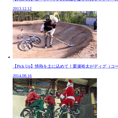
2013.12.12
【Pick Up】情熱を土に込めて！栗瀬裕太がディグ（コース
2014.08.16