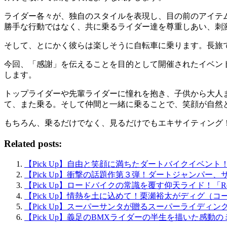
ライダー各々が、独自のスタイルを表現し、目の前のアイテ
勝手な行動ではなく、共に乗るライダー達を尊重しあい、刺
そして、とにかく彼らは楽しそうに自転車に乗ります。長旅
今回、「感謝」を伝えることを目的として開催されたイベン
します。
トップライダーや先輩ライダーに憧れを抱き、子供から大人
て、また乗る。そして仲間と一緒に乗ることで、笑顔が自然
もちろん、乗るだけでなく、見るだけでもエキサイティング！！
Related posts:
【Pick Up】自由と笑顔に満ちたダートバイクイベント！「
【Pick Up】衝撃の話題作第３弾！ダートジャンパー、サム・
【Pick Up】ロードバイクの常識を覆す仰天ライド！「Road B
【Pick Up】情熱を土に込めて！栗瀬裕太がディグ（
【Pick Up】スーパーサンタが贈るスーパーライディング！Happy C
【Pick Up】義足のBMXライダーの半生を描いた感動