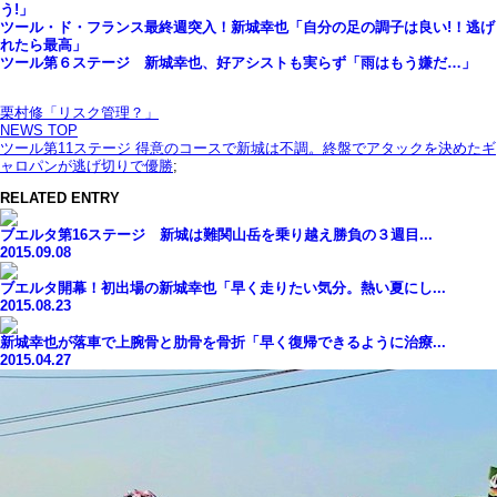
う!」
ツール・ド・フランス最終週突入！新城幸也「自分の足の調子は良い!！逃げ
れたら最高」
ツール第６ステージ 新城幸也、好アシストも実らず「雨はもう嫌だ…」
栗村修「リスク管理？」
NEWS TOP
ツール第11ステージ 得意のコースで新城は不調。終盤でアタックを決めたギ
ャロパンが逃げ切りで優勝
;
RELATED ENTRY
ブエルタ第16ステージ 新城は難関山岳を乗り越え勝負の３週目...
2015.09.08
ブエルタ開幕！初出場の新城幸也「早く走りたい気分。熱い夏にし...
2015.08.23
新城幸也が落車で上腕骨と肋骨を骨折「早く復帰できるように治療...
2015.04.27