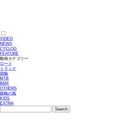
VIDEO
NEWS
CYCLOG
FEATURE
動画カテゴリー
ロード
トラック
競輪
MTB
BMX
OTHERS
銀輪の風
KIDS
EXTRA