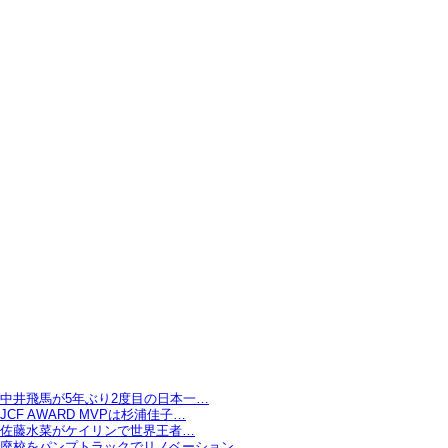
中井飛馬が5年ぶり2度目の日本一…
JCF AWARD MVPは杉浦佳子…
佐藤水菜がケイリンで世界王者…
廃校をパンプトラックでリノベーション…