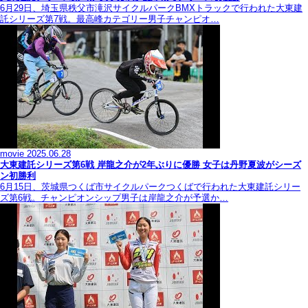
6月29日、埼玉県秩父市滝沢サイクルパークBMXトラックで行われた大東建
託シリーズ第7戦。最高峰カテゴリー男子チャンピオ…
movie
2025.06.28
大東建託シリーズ第6戦 岸龍之介が2年ぶりに優勝 女子は丹野夏波がシーズ
ン初勝利
6月15日、茨城県つくば市サイクルパークつくばで行われた大東建託シリー
ズ第6戦。チャンピオンシップ男子は岸龍之介が予選か…