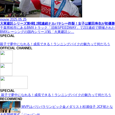
movie
2025.05.25
大東建託シリーズ第4戦 2戦連続ナカバヤシー炸裂！女子は籔田寿衣が初優勝
千葉県柏市にあるBMXトラック「沼南SPEEDWAY」で2日連続で開催された
BMXレーシングの国内シリーズ戦「大東建託シ…
SPECIAL
親子で夢中になれる！成長できる！ランニングバイクの魅力って何だろう
OFFICIAL CHANNEL
SPECIAL
親子で夢中になれる！成長できる！ランニングバイクの魅力って何だろう
RECOMMEND
MVPはパリパラリンピック金メダリスト杉浦佳子 JCF初とな
る年間授賞式「ジャパンサ…