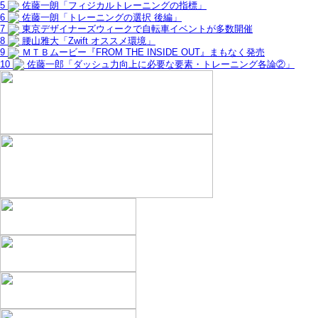
5
佐藤一朗「フィジカルトレーニングの指標」
6
佐藤一朗「トレーニングの選択 後編」
7
東京デザイナーズウィークで自転車イベントが多数開催
8
腰山雅大「Zwift オススメ環境」
9
ＭＴＢムービー『FROM THE INSIDE OUT』まもなく発売
10
佐藤一郎「ダッシュ力向上に必要な要素・トレーニング各論②」