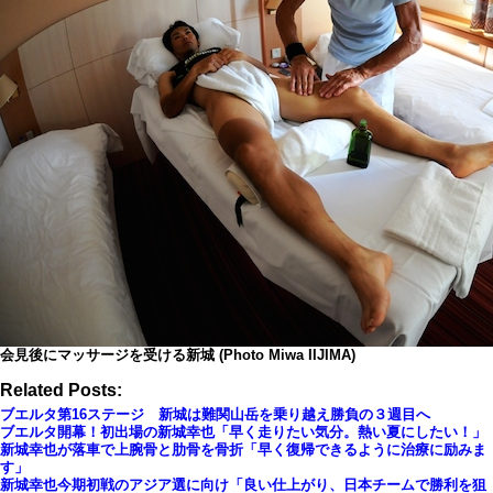
会見後にマッサージを受ける新城 (Photo Miwa IIJIMA)
Related Posts:
ブエルタ第16ステージ 新城は難関山岳を乗り越え勝負の３週目へ
ブエルタ開幕！初出場の新城幸也「早く走りたい気分。熱い夏にしたい！」
新城幸也が落車で上腕骨と肋骨を骨折「早く復帰できるように治療に励みま
す」
新城幸也今期初戦のアジア選に向け「良い仕上がり、日本チームで勝利を狙