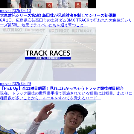
movie
2025.06.10
大東建託シリーズ第5戦 島田壮が兄弟対決を制してシリーズ初優勝
6月1日、広島県安芸高田市の土師ダムBMX TRACKで行われた大東建託シリ
ーズ第5戦。地元でライバルたちを迎え撃つこと…
movie
2025.05.29
【Pick Up】全11種目網羅！見ればわかっちゃうトラック競技種目紹介
現在、トラック競技の世界選手権で実施されている種目は11種目。あまりに
種目数が多いことから、ルールをすべてを覚えるハード…