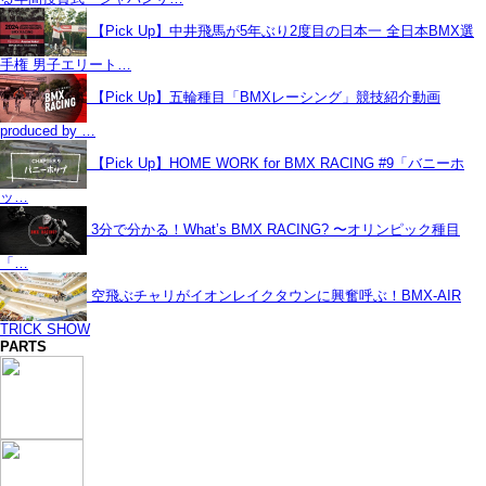
【Pick Up】中井飛馬が5年ぶり2度目の日本一 全日本BMX選
手権 男子エリート…
【Pick Up】五輪種目「BMXレーシング」競技紹介動画
produced by …
【Pick Up】HOME WORK for BMX RACING #9「バニーホ
ッ…
3分で分かる！What’s BMX RACING? 〜オリンピック種目
「…
空飛ぶチャリがイオンレイクタウンに興奮呼ぶ！BMX-AIR
TRICK SHOW
PARTS