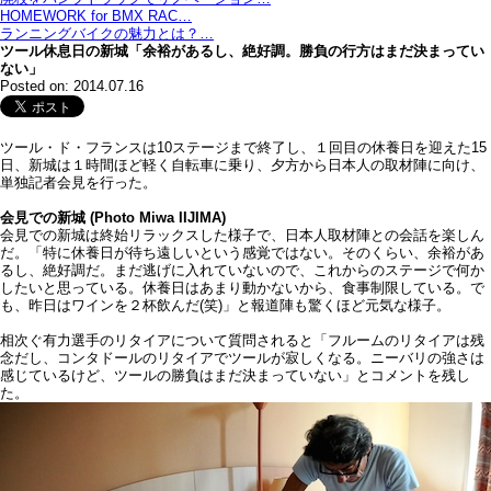
HOMEWORK for BMX RAC…
ランニングバイクの魅力とは？…
ツール休息日の新城「余裕があるし、絶好調。勝負の行方はまだ決まってい
ない」
Posted on: 2014.07.16
ツール・ド・フランスは10ステージまで終了し、１回目の休養日を迎えた15
日、新城は１時間ほど軽く自転車に乗り、夕方から日本人の取材陣に向け、
単独記者会見を行った。
会見での新城 (Photo Miwa IIJIMA)
会見での新城は終始リラックスした様子で、日本人取材陣との会話を楽しん
だ。「特に休養日が待ち遠しいという感覚ではない。そのくらい、余裕があ
るし、絶好調だ。まだ逃げに入れていないので、これからのステージで何か
したいと思っている。休養日はあまり動かないから、食事制限している。で
も、昨日はワインを２杯飲んだ(笑)」と報道陣も驚くほど元気な様子。
相次ぐ有力選手のリタイアについて質問されると「フルームのリタイアは残
念だし、コンタドールのリタイアでツールが寂しくなる。ニーバリの強さは
感じているけど、ツールの勝負はまだ決まっていない」とコメントを残し
た。