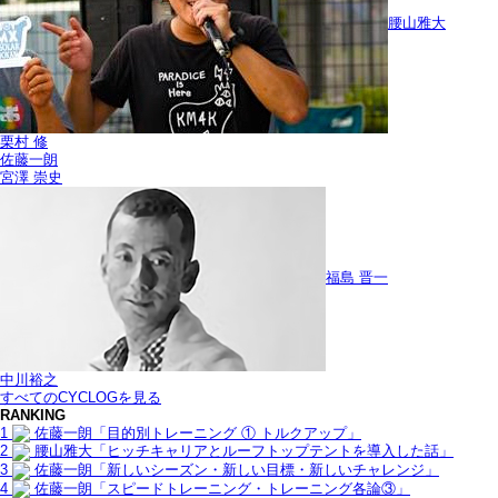
腰山雅大
栗村 修
佐藤一朗
宮澤 崇史
福島 晋一
中川裕之
すべてのCYCLOGを見る
RANKING
1
佐藤一朗「目的別トレーニング ① トルクアップ」
2
腰山雅大「ヒッチキャリアとルーフトップテントを導入した話」
3
佐藤一朗「新しいシーズン・新しい目標・新しいチャレンジ」
4
佐藤一朗「スピードトレーニング・トレーニング各論③」