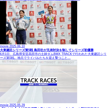
movie
2025.06.10
大東建託シリーズ第5戦 島田壮が兄弟対決を制してシリーズ初優勝
6月1日、広島県安芸高田市の土師ダムBMX TRACKで行われた大東建託シリ
ーズ第5戦。地元でライバルたちを迎え撃つこと…
movie
2025.05.29