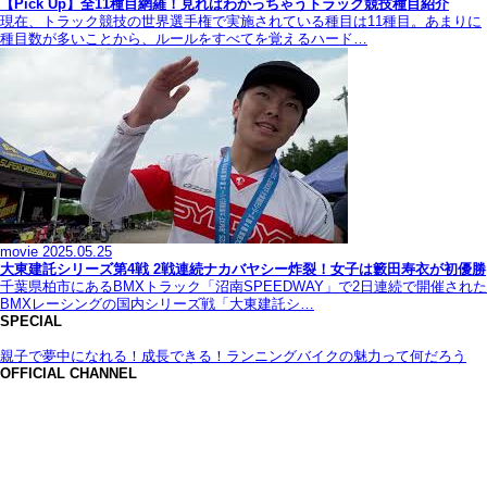
【Pick Up】全11種目網羅！見ればわかっちゃうトラック競技種目紹介
現在、トラック競技の世界選手権で実施されている種目は11種目。あまりに
種目数が多いことから、ルールをすべてを覚えるハード…
movie
2025.05.25
大東建託シリーズ第4戦 2戦連続ナカバヤシー炸裂！女子は籔田寿衣が初優勝
千葉県柏市にあるBMXトラック「沼南SPEEDWAY」で2日連続で開催された
BMXレーシングの国内シリーズ戦「大東建託シ…
SPECIAL
親子で夢中になれる！成長できる！ランニングバイクの魅力って何だろう
OFFICIAL CHANNEL