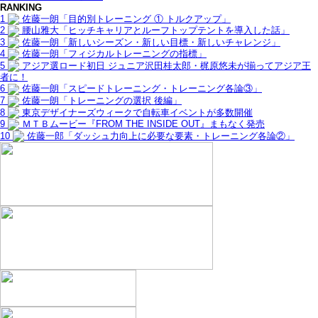
RANKING
1
佐藤一朗「目的別トレーニング ① トルクアップ」
2
腰山雅大「ヒッチキャリアとルーフトップテントを導入した話」
3
佐藤一朗「新しいシーズン・新しい目標・新しいチャレンジ」
4
佐藤一朗「フィジカルトレーニングの指標」
5
アジア選ロード初日 ジュニア沢田桂太郎・梶原悠未が揃ってアジア王
者に！
6
佐藤一朗「スピードトレーニング・トレーニング各論③」
7
佐藤一朗「トレーニングの選択 後編」
8
東京デザイナーズウィークで自転車イベントが多数開催
9
ＭＴＢムービー『FROM THE INSIDE OUT』まもなく発売
10
佐藤一郎「ダッシュ力向上に必要な要素・トレーニング各論②」