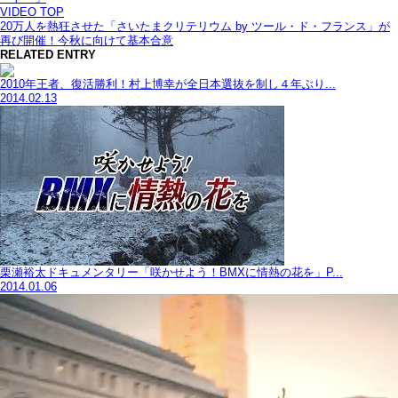
VIDEO TOP
20万人を熱狂させた「さいたまクリテリウム by ツール・ド・フランス」が
再び開催！今秋に向けて基本合意
RELATED ENTRY
2010年王者、復活勝利！村上博幸が全日本選抜を制し４年ぶり...
2014.02.13
栗瀬裕太ドキュメンタリー「咲かせよう！BMXに情熱の花を」P...
2014.01.06