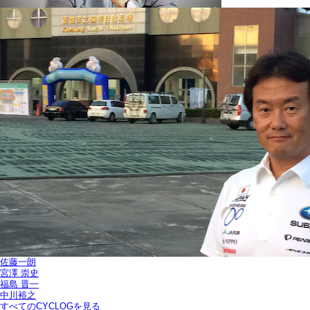
佐藤一朗
宮澤 崇史
福島 晋一
中川裕之
すべてのCYCLOGを見る