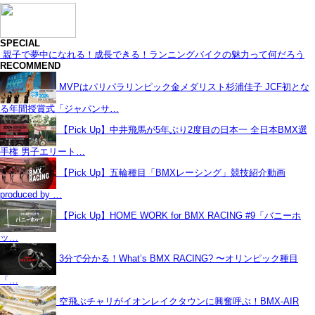
SPECIAL
親子で夢中になれる！成長できる！ランニングバイクの魅力って何だろう
RECOMMEND
MVPはパリパラリンピック金メダリスト杉浦佳子 JCF初とな
る年間授賞式「ジャパンサ…
【Pick Up】中井飛馬が5年ぶり2度目の日本一 全日本BMX選
手権 男子エリート…
【Pick Up】五輪種目「BMXレーシング」競技紹介動画
produced by …
【Pick Up】HOME WORK for BMX RACING #9「バニーホ
ッ…
3分で分かる！What’s BMX RACING? 〜オリンピック種目
「…
空飛ぶチャリがイオンレイクタウンに興奮呼ぶ！BMX-AIR