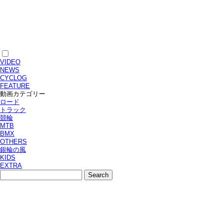
VIDEO
NEWS
CYCLOG
FEATURE
動画カテゴリー
ロード
トラック
競輪
MTB
BMX
OTHERS
銀輪の風
KIDS
EXTRA