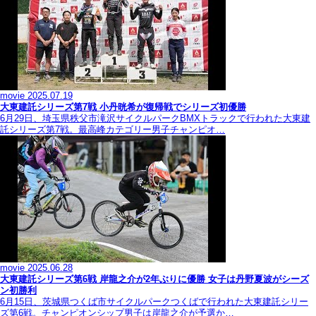
movie
2025.07.19
大東建託シリーズ第7戦 ⼩丹晄希が復帰戦でシリーズ初優勝
6月29日、埼玉県秩父市滝沢サイクルパークBMXトラックで行われた大東建
託シリーズ第7戦。最高峰カテゴリー男子チャンピオ…
movie
2025.06.28
大東建託シリーズ第6戦 岸龍之介が2年ぶりに優勝 女子は丹野夏波がシーズ
ン初勝利
6月15日、茨城県つくば市サイクルパークつくばで行われた大東建託シリー
ズ第6戦。チャンピオンシップ男子は岸龍之介が予選か…