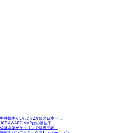
中井飛馬が5年ぶり2度目の日本一…
JCF AWARD MVPは杉浦佳子…
佐藤水菜がケイリンで世界王者…
廃校をパンプトラックでリノベーション…