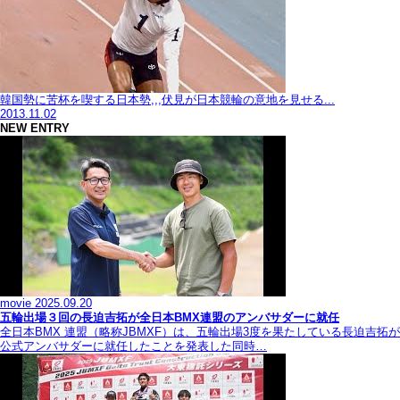
韓国勢に苦杯を喫する日本勢,,,伏見が日本競輪の意地を見せる...
2013.11.02
NEW ENTRY
movie
2025.09.20
五輪出場３回の長迫吉拓が全日本BMX連盟のアンバサダーに就任
全日本BMX 連盟（略称JBMXF）は、五輪出場3度を果たしている長迫吉拓が
公式アンバサダーに就任したことを発表した同時…