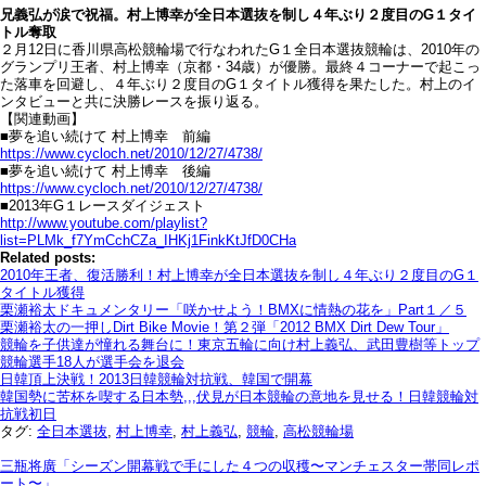
兄義弘が涙で祝福。村上博幸が全日本選抜を制し４年ぶり２度目のG１タイ
トル奪取
２月12日に香川県高松競輪場で行なわれたG１全日本選抜競輪は、2010年の
グランプリ王者、村上博幸（京都・34歳）が優勝。最終４コーナーで起こっ
た落車を回避し、４年ぶり２度目のG１タイトル獲得を果たした。村上のイ
ンタビューと共に決勝レースを振り返る。
【関連動画】
■夢を追い続けて 村上博幸 前編
https://www.cycloch.net/2010/12/27/4738/
■夢を追い続けて 村上博幸 後編
https://www.cycloch.net/2010/12/27/4738/
■2013年G１レースダイジェスト
http://www.youtube.com/playlist?
list=PLMk_f7YmCchCZa_IHKj1FinkKtJfD0CHa
Related posts:
2010年王者、復活勝利！村上博幸が全日本選抜を制し４年ぶり２度目のG１
タイトル獲得
栗瀬裕太ドキュメンタリー「咲かせよう！BMXに情熱の花を」Part１／５
栗瀬裕太の一押しDirt Bike Movie！第２弾「2012 BMX Dirt Dew Tour」
競輪を子供達が憧れる舞台に！東京五輪に向け村上義弘、武田豊樹等トップ
競輪選手18人が選手会を退会
日韓頂上決戦！2013日韓競輪対抗戦、韓国で開幕
韓国勢に苦杯を喫する日本勢,,,伏見が日本競輪の意地を見せる！日韓競輪対
抗戦初日
タグ:
全日本選抜
,
村上博幸
,
村上義弘
,
競輪
,
高松競輪場
三瓶将廣「シーズン開幕戦で手にした４つの収穫〜マンチェスター帯同レポ
ート〜」