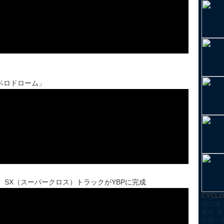
ベロドローム」
、SX（スーパークロス）トラックがYBPに完成
CYCL
腰山雅
栗村 修
佐藤一