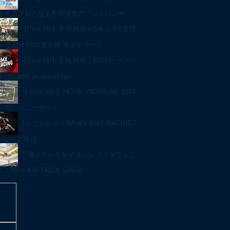
佳子 JCF初となる年間授賞式「ジャパンサ…
【Pick Up】中井飛馬が5年ぶり2度目
一 全日本BMX選手権 男子エリート…
【Pick Up】五輪種目「BMXレーシン
介動画 produced by …
【Pick Up】HOME WORK for BMX
NG #9「バニーホッ…
3分で分かる！What’s BMX RACING?
ンピック種目「…
空飛ぶチャリがイオンレイクタウンに
BMX-AIR TRICK SHOW