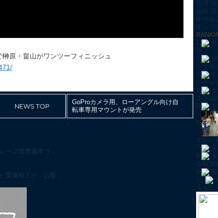
宮澤 崇
福島 晋
中川裕
すべての
RANKI
1
佐
プ」
 歳で榊原・畠山がワンツーフィニッシュ
2
腰
トを導
471/
3
佐
いチャ
4
佐
グ各論
GoProカメラ用、ローアングル向け自
NEWS TOP
5
佐
転車専用マウントが発売
;
6
太郎・
7
佐
ース世界基準コ...
8
東
多数開
9
腰
栗瀬裕太が、山梨...
10
まもな