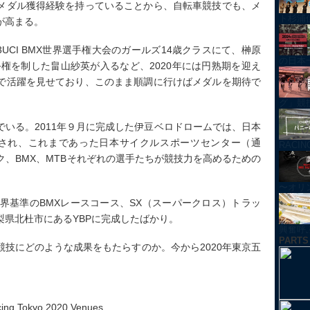
メダル獲得経験を持っていることから、自転車競技でも、メ
ト杉浦
が高まる。
3UCI BMX世界選手権大会のガールズ14歳クラスにて、榊原
の日本
手権を制した畠山紗英が入るなど、2020年には円熟期を迎え
で活躍を見せており、このまま順調に行けばメダルを期待で
グ」競技紹
いる。2011年９月に完成した伊豆ベロドロームでは、日本
意され、これまであった日本サイクルスポーツセンター（通
RACI
ク、BMX、MTBそれぞれの選手たちが競技力を高めるための
〜オリ
界基準のBMXレースコース、SX（スーパークロス）トラッ
県北杜市にあるYBPに完成したばかり。
興奮呼ぶ！
PARTS
技にどのような成果をもたらすのか。今から2020年東京五
 Tokyo 2020 Venues