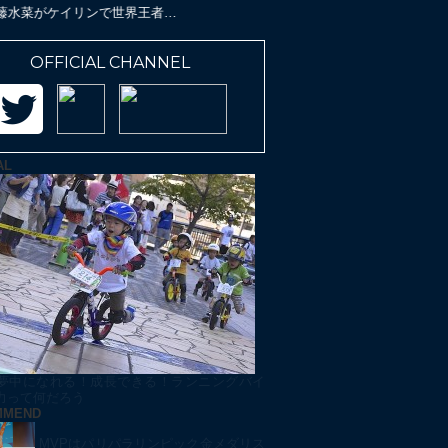
がケイリンで世界王者…
廃校をパンプトラックでリノ
OFFICIAL CHANNEL
AL
夢中になれる！成長できる！ランニングバイ
力って何だろう
MMEND
MVPはパリパラリンピック金メダリス