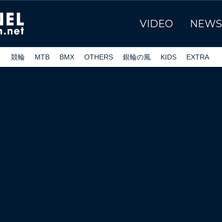
VIDEO
NEWS
ク
競輪
MTB
BMX
OTHERS
銀輪の風
KIDS
EXTRA