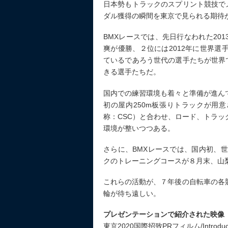
日本勢もトラックのスプリント競技で
ダル獲得の瞬間を東京で見られる期待
BMXレースでは、先日行なわれた201
爽が優勝、２位には2012年に世界選
ているであろう世代の選手たちが世界
きる選手たちだ。
国内での練習環境も着々と準備が進んで
初の屋内250m板張りトラックが用
称：CSC）と合わせ、ロード、トラッ
環境が整いつつある。
さらに、BMXレースでは、国内初、世
クのトレーニングコースが８月末、山梨
これらの活動が、７年後の自転車の各競
輪が待ち遠しい。
プレゼンテーションで紹介された映像
東京2020国際招致PRフィルム/Introducing