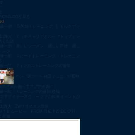
史
一
之
CYCLOGを見る
NG
藤一朗「目的別トレーニング ① トルクアッ
山雅大「ヒッチキャリアとルーフトップテン
入した話」
藤一朗「新しいシーズン・新しい目標・新し
レンジ」
藤一朗「スピードトレーニング・トレーニン
③」
藤一朗「フィジカルトレーニングの指標」
アジア選ロード初日 ジュニア沢田桂
梶原悠未が揃ってアジア王者に！
藤一朗「トレーニングの選択 後編」
京デザイナーズウィークで自転車イベントが
催
山雅大「Zwift オススメ環境」
ＭＴＢムービー『FROM THE INSIDE OUT』
く発売