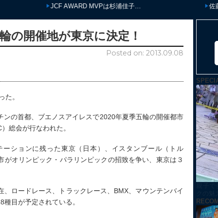
JCF AWARD MVPは杉浦佳子…
佐藤水菜
季五輪の開催地が東京に決定！
Posted on: 2013.09.08
SPECI
まった。
ンの首都、ブエノスアイレスで2020年夏季五輪の開催都市
C）総会が行なわれた。
テーションに残った東京（日本）、イスタンブール（トル
市がオリンピック・パラリンピックの招致を争い、東京は３
親子で
在、ロードレース、トラックレース、BMX、マウンテンバイ
クの魅
RECO
8種目が予定されている。