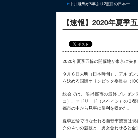
力とは？…
中井飛馬が5年ぶり2度目の日本一…
【速報】2020年夏
2020年夏季五輪の開催地が東京に決
９月８日未明（日本時間）、アルゼンチ
を決める国際オリンピック委員会（IO
総会では、候補都市の最終プレゼン
コ）、マドリード（スペイン）の３都
都市の中から見事に勝利を収めた。
夏季五輪で行なわれる自転車競技は現
クの４つの競技と、男女合わせると全1