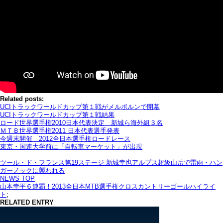
Related posts:
UCIトラックワールドカップ第１戦がメルボルンで開幕
UCIトラックワールドカップ第１戦結果
ロード世界選手権2010日本代表決定 新城ら海外組３名
ＭＴＢ世界選手権2011 日本代表選手発表
今週末開催 2012全日本選手権ロードレース
東京・国連大学前に「自転車マーケット」が出現
ツール・ド・フランス第19ステージ 新城幸也アルプス超級山岳で雷雨・ハン
ガーノックに襲われる
NEWS TOP
山本幸平６連覇！2013全日本MTB選手権クロスカントリーゴールハイライ
ト
;
RELATED ENTRY