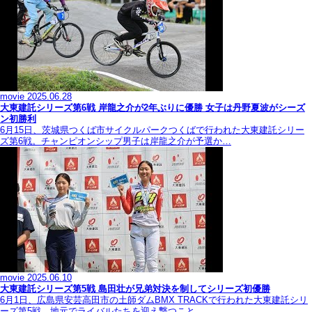
movie
2025.06.28
大東建託シリーズ第6戦 岸龍之介が2年ぶりに優勝 女子は丹野夏波がシーズ
ン初勝利
6月15日、茨城県つくば市サイクルパークつくばで行われた大東建託シリー
ズ第6戦。チャンピオンシップ男子は岸龍之介が予選か…
movie
2025.06.10
大東建託シリーズ第5戦 島田壮が兄弟対決を制してシリーズ初優勝
6月1日、広島県安芸高田市の土師ダムBMX TRACKで行われた大東建託シリ
ーズ第5戦。地元でライバルたちを迎え撃つこと…