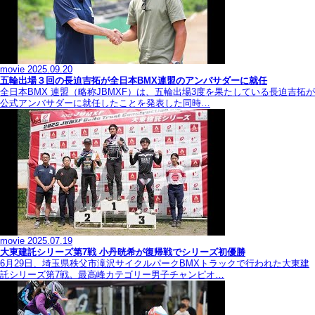
movie
2025.09.20
五輪出場３回の長迫吉拓が全日本BMX連盟のアンバサダーに就任
全日本BMX 連盟（略称JBMXF）は、五輪出場3度を果たしている長迫吉拓が
公式アンバサダーに就任したことを発表した同時…
movie
2025.07.19
大東建託シリーズ第7戦 ⼩丹晄希が復帰戦でシリーズ初優勝
6月29日、埼玉県秩父市滝沢サイクルパークBMXトラックで行われた大東建
託シリーズ第7戦。最高峰カテゴリー男子チャンピオ…