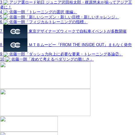
3
アジア選ロード初日 ジュニア沢田桂太郎・梶原悠未が揃ってアジア王
者に！
4
佐藤一朗「トレーニングの選択 後編」
5
佐藤一朗「新しいシーズン・新しい目標・新しいチャレンジ」
6
佐藤一朗「フィジカルトレーニングの指標」
7
東京デザイナーズウィークで自転車イベントが多数開催
8
ＭＴＢムービー『FROM THE INSIDE OUT』まもなく発売
9
佐藤一郎「ダッシュ力向上に必要な要素・トレーニング各論②」
10
佐藤一朗「改めて考えるペダリングの難しさ」