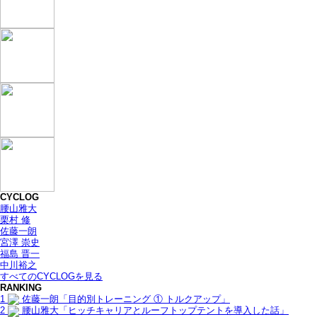
CYCLOG
腰山雅大
栗村 修
佐藤一朗
宮澤 崇史
福島 晋一
中川裕之
すべてのCYCLOGを見る
RANKING
1
佐藤一朗「目的別トレーニング ① トルクアップ」
2
腰山雅大「ヒッチキャリアとルーフトップテントを導入した話」