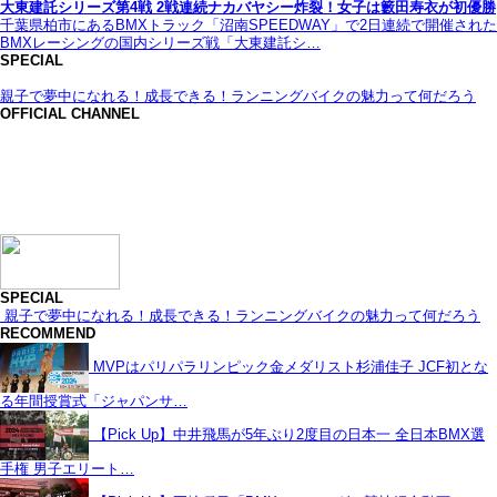
大東建託シリーズ第4戦 2戦連続ナカバヤシー炸裂！女子は籔田寿衣が初優勝
千葉県柏市にあるBMXトラック「沼南SPEEDWAY」で2日連続で開催された
BMXレーシングの国内シリーズ戦「大東建託シ…
SPECIAL
親子で夢中になれる！成長できる！ランニングバイクの魅力って何だろう
OFFICIAL CHANNEL
SPECIAL
親子で夢中になれる！成長できる！ランニングバイクの魅力って何だろう
RECOMMEND
MVPはパリパラリンピック金メダリスト杉浦佳子 JCF初とな
る年間授賞式「ジャパンサ…
【Pick Up】中井飛馬が5年ぶり2度目の日本一 全日本BMX選
手権 男子エリート…