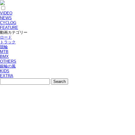
VIDEO
NEWS
CYCLOG
FEATURE
動画カテゴリー
ロード
トラック
競輪
MTB
BMX
OTHERS
銀輪の風
KIDS
EXTRA