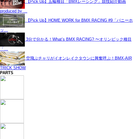
【Pick Up】五輪種目「BMXレーシング」競技紹介動画
produced by …
【Pick Up】HOME WORK for BMX RACING #9「バニーホ
ッ…
3分で分かる！What’s BMX RACING? 〜オリンピック種目
「…
空飛ぶチャリがイオンレイクタウンに興奮呼ぶ！BMX-AIR
TRICK SHOW
PARTS