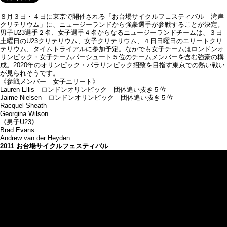
８月３日・４日に東京で開催される「お台場サイクルフェスティバル 湾岸
クリテリウム」に、ニュージーランドから強豪選手が参戦することが決定。
男子U23選手２名、女子選手４名からなるニュージーランドチームは、３日
土曜日のU23クリテリウム、女子クリテリウム、４日日曜日のエリートクリ
テリウム、タイムトライアルに参加予定。なかでも女子チームはロンドンオ
リンピック・女子チームパーシュート５位のチームメンバーを含む強豪の構
成。2020年のオリンピック・パラリンピック招致を目指す東京での熱い戦い
が見られそうです。
《参戦メンバー 女子エリート》
Lauren Ellis ロンドンオリンピック 団体追い抜き５位
Jaime Nielsen ロンドンオリンピック 団体追い抜き５位
Racquel Sheath
Georgina Wilson
《男子U23》
Brad Evans
Andrew van der Heyden
2011 お台場サイクルフェスティバル