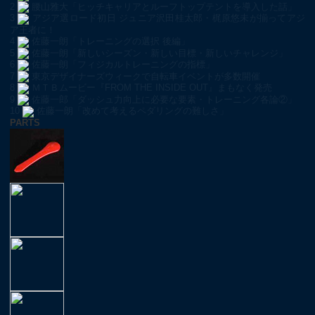
2
腰山雅大「ヒッチキャリアとルーフトップテントを導入した話」
3
アジア選ロード初日 ジュニア沢田桂太郎・梶原悠未が揃ってアジ
ア王者に！
4
佐藤一朗「トレーニングの選択 後編」
5
佐藤一朗「新しいシーズン・新しい目標・新しいチャレンジ」
6
佐藤一朗「フィジカルトレーニングの指標」
7
東京デザイナーズウィークで自転車イベントが多数開催
8
ＭＴＢムービー『FROM THE INSIDE OUT』まもなく発売
9
佐藤一郎「ダッシュ力向上に必要な要素・トレーニング各論②」
10
佐藤一朗「改めて考えるペダリングの難しさ」
PARTS