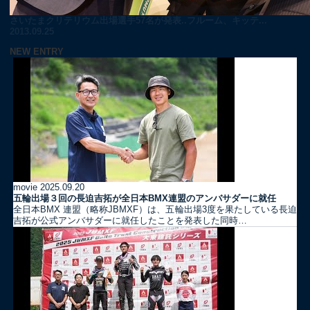
さいたまクリテリウム出場選手57名が発表..フルーム、キッテ...
2013.09.25
NEW ENTRY
movie
2025.09.20
五輪出場３回の長迫吉拓が全日本BMX連盟のアンバサダーに就任
全日本BMX 連盟（略称JBMXF）は、五輪出場3度を果たしている長迫
吉拓が公式アンバサダーに就任したことを発表した同時…