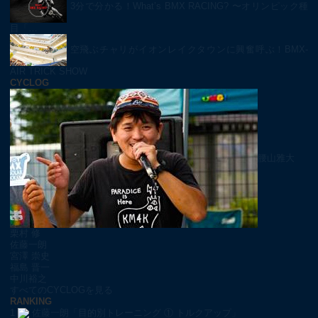
3分で分かる！What’s BMX RACING? 〜オリンピック種
目「…
空飛ぶチャリがイオンレイクタウンに興奮呼ぶ！BMX-
AIR TRICK SHOW
CYCLOG
腰山雅大
栗村 修
佐藤一朗
宮澤 崇史
福島 晋一
中川裕之
すべてのCYCLOGを見る
RANKING
1
佐藤一朗「目的別トレーニング ① トルクアップ」