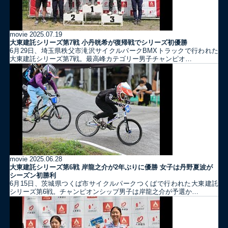
movie
2025.07.19
大東建託シリーズ第7戦 ⼩丹晄希が復帰戦でシリーズ初優勝
6月29日、埼玉県秩父市滝沢サイクルパークBMXトラックで行われた
大東建託シリーズ第7戦。最高峰カテゴリー男子チャンピオ…
movie
2025.06.28
大東建託シリーズ第6戦 岸龍之介が2年ぶりに優勝 女子は丹野夏波が
シーズン初勝利
6月15日、茨城県つくば市サイクルパークつくばで行われた大東建託
シリーズ第6戦。チャンピオンシップ男子は岸龍之介が予選か…