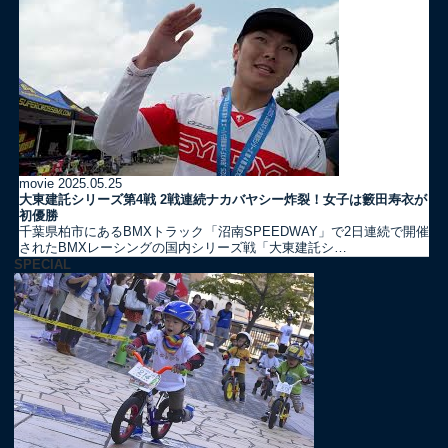
movie
2025.05.25
大東建託シリーズ第4戦 2戦連続ナカバヤシー炸裂！女子は籔田寿衣が
初優勝
千葉県柏市にあるBMXトラック「沼南SPEEDWAY」で2日連続で開催
されたBMXレーシングの国内シリーズ戦「大東建託シ…
SPECIAL