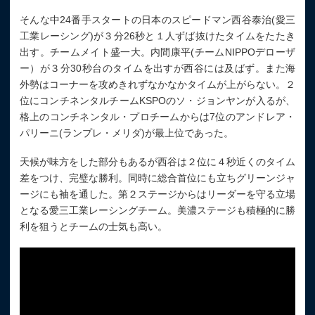
そんな中24番手スタートの日本のスピードマン西谷泰治(愛三
工業レーシング)が３分26秒と１人ずば抜けたタイムをたたき
出す。チームメイト盛一大。内間康平(チームNIPPOデローザ
ー）が３分30秒台のタイムを出すが西谷には及ばず。また海
外勢はコーナーを攻めきれずなかなかタイムが上がらない。２
位にコンチネンタルチームKSPOのソ・ジョンヤンが入るが、
格上のコンチネンタル・プロチームからは7位のアンドレア・
パリーニ(ランプレ・メリダ)が最上位であった。
天候が味方をした部分もあるが西谷は２位に４秒近くのタイム
差をつけ、完璧な勝利。同時に総合首位にも立ちグリーンジャ
ージにも袖を通した。第２ステージからはリーダーを守る立場
となる愛三工業レーシングチーム。美濃ステージも積極的に勝
利を狙うとチームの士気も高い。