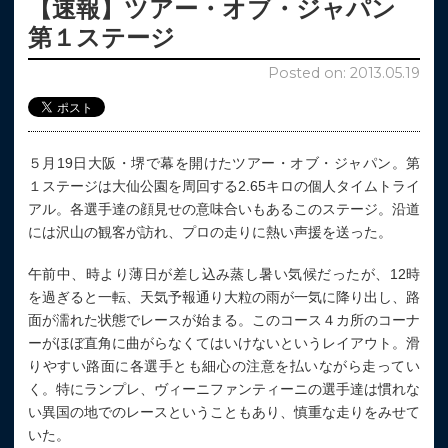
【速報】ツアー・オブ・ジャパン
第１ステージ
Posted on: 2013.05.19
５月19日大阪・堺で幕を開けたツアー・オブ・ジャパン。第
１ステージは大仙公園を周回する2.65キロの個人タイムトライ
アル。各選手達の顔見せの意味合いもあるこのステージ。沿道
には沢山の観客が訪れ、プロの走りに熱い声援を送った。
午前中、時より薄日が差し込み蒸し暑い気候だったが、12時
を過ぎると一転、天気予報通り大粒の雨が一気に降り出し、路
面が濡れた状態でレースが始まる。このコース４カ所のコーナ
ーがほぼ直角に曲がらなくてはいけないというレイアウト。滑
りやすい路面に各選手とも細心の注意を払いながら走ってい
く。特にランプレ、ヴィーニファンティーニの選手達は慣れな
い異国の地でのレースということもあり、慎重な走りをみせて
いた。