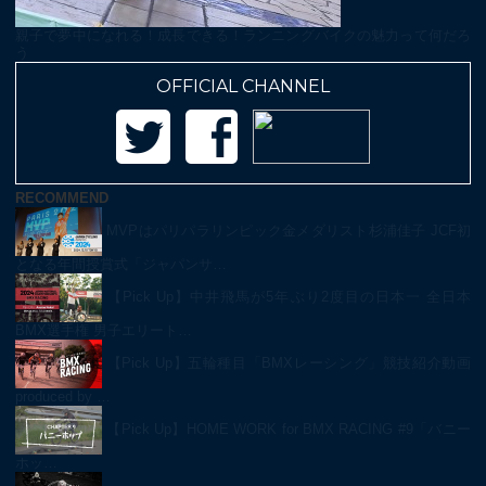
親子で夢中になれる！成長できる！ランニングバイクの魅力って何だろ
う
OFFICIAL CHANNEL
RECOMMEND
MVPはパリパラリンピック金メダリスト杉浦佳子 JCF初
となる年間授賞式「ジャパンサ…
【Pick Up】中井飛馬が5年ぶり2度目の日本一 全日本
BMX選手権 男子エリート…
【Pick Up】五輪種目「BMXレーシング」競技紹介動画
produced by …
【Pick Up】HOME WORK for BMX RACING #9「バニー
ホッ…