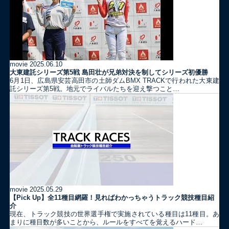
movie
2025.06.10
大東建託シリーズ第5戦 島田壮が兄弟対決を制してシリーズ初優勝
6月1日、広島県安芸高田市の土師ダムBMX TRACKで行われた大東建
託シリーズ第5戦。地元でライバルたちを迎え撃つこと…
movie
2025.05.29
【Pick Up】全11種目網羅！見ればわかっちゃうトラック競技種目紹
介
現在、トラック競技の世界選手権で実施されている種目は11種目。あ
まりに種目数が多いことから、ルールをすべてを覚えるハード…