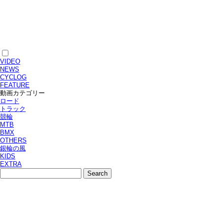
VIDEO
NEWS
CYCLOG
FEATURE
動画カテゴリー
ロード
トラック
競輪
MTB
BMX
OTHERS
銀輪の風
KIDS
EXTRA