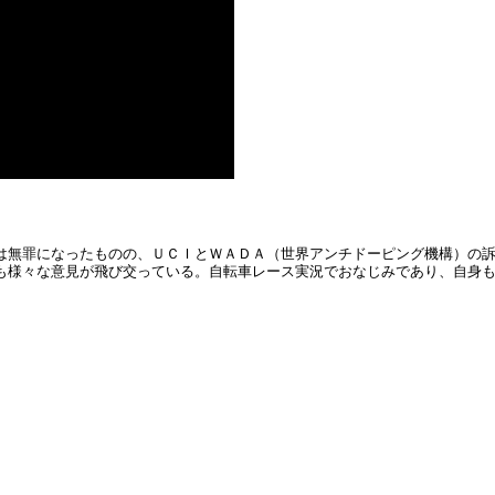
は無罪になったものの、ＵＣＩとＷＡＤＡ（世界アンチドーピング機構）の
も様々な意見が飛び交っている。自転車レース実況でおなじみであり、自身