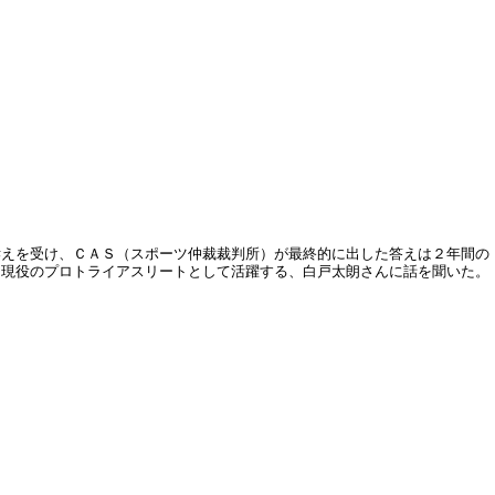
訴えを受け、ＣＡＳ（スポーツ仲裁裁判所）が最終的に出した答えは２年間の
も現役のプロトライアスリートとして活躍する、白戸太朗さんに話を聞いた。