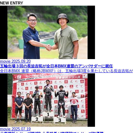
NEW ENTRY
movie
2025.09.20
五輪出場３回の長迫吉拓が全日本BMX連盟のアンバサダーに就任
全日本BMX 連盟（略称JBMXF）は、五輪出場3度を果たしている長迫吉
movie
2025.07.19