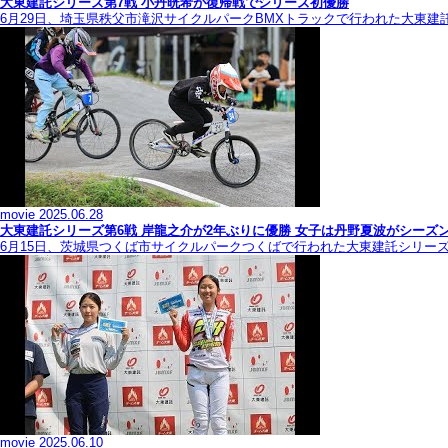
大東建託シリーズ第7戦 ⼩丹晄希が復帰戦でシリーズ初優勝
6月29日、埼玉県秩父市滝沢サイクルパークBMXトラックで行われた大東建
movie
2025.06.28
大東建託シリーズ第6戦 岸龍之介が2年ぶりに優勝 女子は丹野夏波がシーズ
6月15日、茨城県つくば市サイクルパークつくばで行われた大東建託シリー
movie
2025.06.10