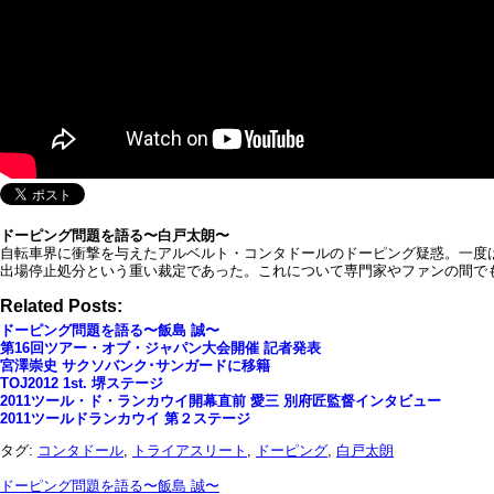
ドーピング問題を語る〜白戸太朗〜
自転車界に衝撃を与えたアルベルト・コンタドールのドーピング疑惑。一度
出場停止処分という重い裁定であった。これについて専門家やファンの間で
Related Posts:
ドーピング問題を語る〜飯島 誠〜
第16回ツアー・オブ・ジャパン大会開催 記者発表
宮澤崇史 サクソバンク･サンガードに移籍
TOJ2012 1st. 堺ステージ
2011ツール・ド・ランカウイ開幕直前 愛三 別府匠監督インタビュー
2011ツールドランカウイ 第２ステージ
タグ:
コンタドール
,
トライアスリート
,
ドーピング
,
白戸太朗
ドーピング問題を語る〜飯島 誠〜