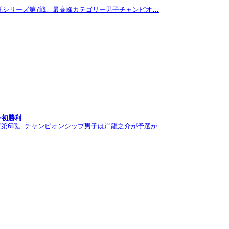
託シリーズ第7戦。最高峰カテゴリー男子チャンピオ…
ン初勝利
ズ第6戦。チャンピオンシップ男子は岸龍之介が予選か…