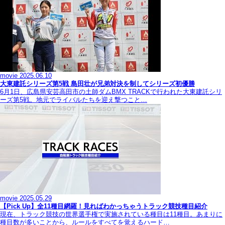
movie
2025.06.10
大東建託シリーズ第5戦 島田壮が兄弟対決を制してシリーズ初優勝
6月1日、広島県安芸高田市の土師ダムBMX TRACKで行われた大東建託シリ
ーズ第5戦。地元でライバルたちを迎え撃つこと…
movie
2025.05.29
【Pick Up】全11種目網羅！見ればわかっちゃうトラック競技種目紹介
現在、トラック競技の世界選手権で実施されている種目は11種目。あまりに
種目数が多いことから、ルールをすべてを覚えるハード…