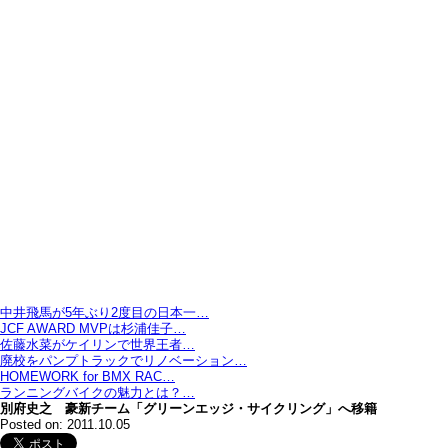
中井飛馬が5年ぶり2度目の日本一…
JCF AWARD MVPは杉浦佳子…
佐藤水菜がケイリンで世界王者…
廃校をパンプトラックでリノベーション…
HOMEWORK for BMX RAC…
ランニングバイクの魅力とは？…
別府史之 豪新チーム「グリーンエッジ・サイクリング」へ移籍
Posted on: 2011.10.05