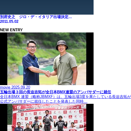
別府史之 ジロ・デ・イタリア出場決定...
2011.05.02
NEW ENTRY
movie
2025.09.20
五輪出場３回の長迫吉拓が全日本BMX連盟のアンバサダーに就任
全日本BMX 連盟（略称JBMXF）は、五輪出場3度を果たしている長迫吉拓が
公式アンバサダーに就任したことを発表した同時…