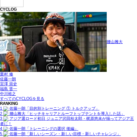
CYCLOG
腰山雅大
栗村 修
佐藤一朗
宮澤 崇史
福島 晋一
中川裕之
すべてのCYCLOGを見る
RANKING
1
佐藤一朗「目的別トレーニング ① トルクアップ」
2
腰山雅大「ヒッチキャリアとルーフトップテントを導入した話」
3
アジア選ロード初日 ジュニア沢田桂太郎・梶原悠未が揃ってアジア王
者に！
4
佐藤一朗「トレーニングの選択 後編」
5
佐藤一朗「新しいシーズン・新しい目標・新しいチャレンジ」