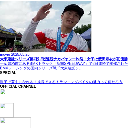
movie
2025.05.25
大東建託シリーズ第4戦 2戦連続ナカバヤシー炸裂！女子は籔田寿衣が初優勝
千葉県柏市にあるBMXトラック「沼南SPEEDWAY」で2日連続で開催された
BMXレーシングの国内シリーズ戦「大東建託シ…
SPECIAL
親子で夢中になれる！成長できる！ランニングバイクの魅力って何だろう
OFFICIAL CHANNEL