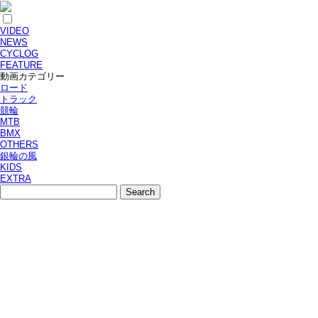
VIDEO
NEWS
CYCLOG
FEATURE
動画カテゴリー
ロード
トラック
競輪
MTB
BMX
OTHERS
銀輪の風
KIDS
EXTRA