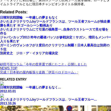
デ・イタリアに初出場し、第10ステージで区間フーガ賞を獲得。ロードとタ
イムトライアルともに現日本チャンピオンタイトル保持者。
Related Posts:
日韓対抗戦競輪 一年越しの夢まもなく
さいたまクリテリウムbyツールドフランスは、ツール王者フルームが独走優
勝を果たす ※ゴールシーン動画あり
さいたまクリテリウムにて引退の福島晋一..自身のラストレースで見せ場を
作る
ジャパンカップ2013 昨年の覇者バッソが参戦決定！サガン、増田もメンバー
入りを果たす
ガーミンのヴォンホフが２度目のクリテリウム制覇！日本人最高位は別府の
５位
別府史之 ジロ・デ・イタリア出場決定
砂田弓弦コラム「今年の世界選で感じたこと」公開しました
NEWS TOP
完成！日本初の屋内板張り走路「伊豆ベロドローム」
;
RELATED ENTRY
日韓対抗戦競輪 一年越しの夢まもなく...
2012.03.01
さいたまクリテリウムbyツールドフランスは、ツール王者フルー...
2013.10.26