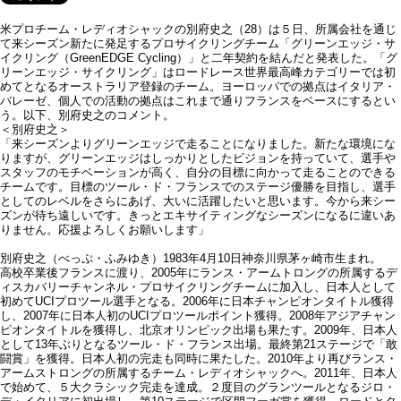
米プロチーム・レディオシャックの別府史之（28）は５日、所属会社を通じ
て来シーズン新たに発足するプロサイクリングチーム「グリーンエッジ・サ
イクリング（GreenEDGE Cycling）」と二年契約を結んだと発表した。「グ
リーンエッジ・サイクリング」はロードレース世界最高峰カテゴリーでは初
めてとなるオーストラリア登録のチーム。ヨーロッパでの拠点はイタリア・
バレーゼ、個人での活動の拠点はこれまで通りフランスをベースにするとい
う。以下、別府史之のコメント。
＜別府史之＞
「来シーズンよりグリーンエッジで走ることになりました。新たな環境にな
りますが、グリーンエッジはしっかりとしたビジョンを持っていて、選手や
スタッフのモチベーションが高く、自分の目標に向かって走ることのできる
チームです。目標のツール・ド・フランスでのステージ優勝を目指し、選手
としてのレベルをさらにあげ、大いに活躍したいと思います。今から来シー
ズンが待ち遠しいです。きっとエキサイティングなシーズンになるに違いあ
りません。応援よろしくお願いします」
別府史之（べっぷ・ふみゆき）1983年4月10日神奈川県茅ヶ崎市生まれ。
高校卒業後フランスに渡り、2005年にランス・アームトロングの所属するデ
ィスカバリーチャンネル・プロサイクリングチームに加入し、日本人として
初めてUCIプロツール選手となる。2006年に日本チャンピオンタイトル獲得
し、2007年に日本人初のUCIプロツールポイント獲得。2008年アジアチャン
ピオンタイトルを獲得し、北京オリンピック出場も果たす。2009年、日本人
として13年ぶりとなるツール・ド・フランス出場。最終第21ステージで「敢
闘賞」を獲得。日本人初の完走も同時に果たした。2010年より再びランス・
アームストロングの所属するチーム・レディオシャックへ。2011年、日本人
で始めて、５大クラシック完走を達成。２度目のグランツールとなるジロ・