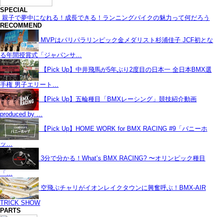
SPECIAL
親子で夢中になれる！成長できる！ランニングバイクの魅力って何だろう
RECOMMEND
MVPはパリパラリンピック金メダリスト杉浦佳子 JCF初とな
る年間授賞式「ジャパンサ…
【Pick Up】中井飛馬が5年ぶり2度目の日本一 全日本BMX選
手権 男子エリート…
【Pick Up】五輪種目「BMXレーシング」競技紹介動画
produced by …
【Pick Up】HOME WORK for BMX RACING #9「バニーホ
ッ…
3分で分かる！What’s BMX RACING? 〜オリンピック種目
「…
空飛ぶチャリがイオンレイクタウンに興奮呼ぶ！BMX-AIR
TRICK SHOW
PARTS