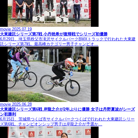
movie
2025.07.19
大東建託シリーズ第7戦 ⼩丹晄希が復帰戦でシリーズ初優勝
6月29日、埼玉県秩父市滝沢サイクルパークBMXトラックで行われた大東建
託シリーズ第7戦。最高峰カテゴリー男子チャンピオ…
movie
2025.06.28
大東建託シリーズ第6戦 岸龍之介が2年ぶりに優勝 女子は丹野夏波がシーズ
ン初勝利
6月15日、茨城県つくば市サイクルパークつくばで行われた大東建託シリー
ズ第6戦。チャンピオンシップ男子は岸龍之介が予選か…