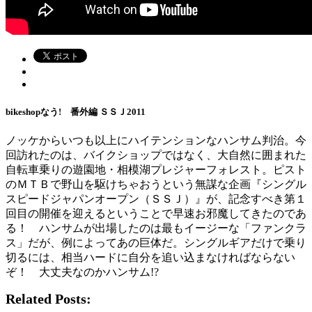
bikeshopなう! 番外編 ＳＳＪ2011
ノッケからいつも以上にハイテンションなハンサム判治。今
回訪れたのは、バイクショップではなく、大自然に囲まれた
自転車乗りの遊園地・相模湖プレジャーフォレスト。ピスト
のＭＴＢで野山を駆けちゃおうという無謀な企画『シングル
スピードジャパンオープン（ＳＳＪ）』が、記念すべき第１
回目の開催を迎えるということで早速お邪魔してきたのであ
る！ ハンサムが出場したのは最もイージーな「ファンクラ
ス」だが、例によってあの巨体だ。シングルギアだけで乗り
切るには、相当ハードに自分を追い込まなければならない
ぞ！ 大丈夫なのかハンサム!?
Related Posts: