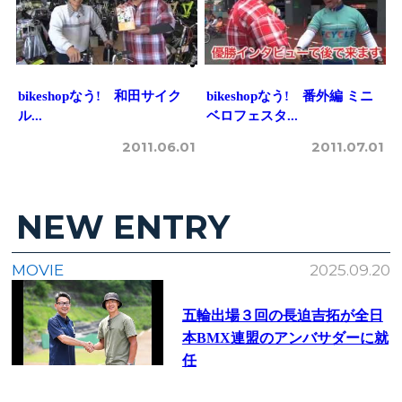
bikeshopなう! 和田サイク
bikeshopなう! 番外編 ミニ
ル...
ベロフェスタ...
2011.06.01
2011.07.01
NEW ENTRY
MOVIE
2025.09.20
五輪出場３回の長迫吉拓が全日
本BMX連盟のアンバサダーに就
任