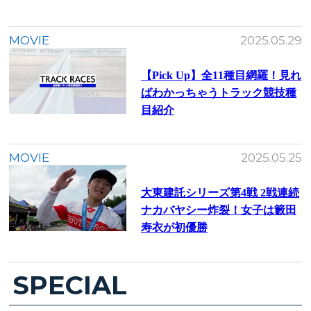
MOVIE
2025.05.29
【Pick Up】全11種目網羅！見れ
ばわかっちゃうトラック競技種
目紹介
MOVIE
2025.05.25
大東建託シリーズ第4戦 2戦連続
ナカバヤシー炸裂！女子は籔田
寿衣が初優勝
SPECIAL