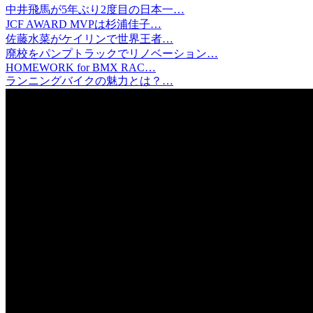
中井飛馬が5年ぶり2度目の日本一…
JCF AWARD MVPは杉浦佳子…
佐藤水菜がケイリンで世界王者…
廃校をパンプトラックでリノベーション…
HOMEWORK for BMX RAC…
ランニングバイクの魅力とは？…