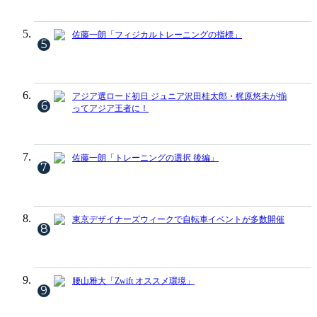
佐藤一朗「フィジカルトレーニングの指標」
5
アジア選ロード初日 ジュニア沢田桂太郎・梶原悠未が揃
6
ってアジア王者に！
佐藤一朗「トレーニングの選択 後編」
7
東京デザイナーズウィークで自転車イベントが多数開催
8
腰山雅大「Zwift オススメ環境」
9