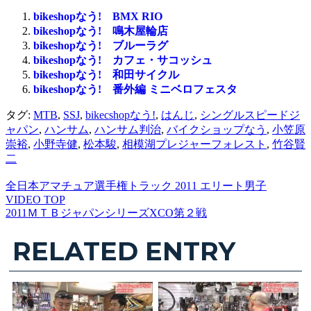
bikeshopなう! BMX RIO
bikeshopなう! 鳴木屋輪店
bikeshopなう! ブルーラグ
bikeshopなう! カフェ・サコッシュ
bikeshopなう! 和田サイクル
bikeshopなう! 番外編 ミニベロフェスタ
タグ:
MTB
,
SSJ
,
bikecshopなう!
,
はんじ
,
シングルスピードジ
ャパン
,
ハンサム
,
ハンサム判治
,
バイクショップなう
,
小笠原
崇裕
,
小野寺健
,
松本駿
,
相模湖プレジャーフォレスト
,
竹谷賢
二
全日本アマチュア選手権トラック 2011 エリート男子
VIDEO TOP
2011ＭＴＢジャパンシリーズXCO第２戦
RELATED ENTRY