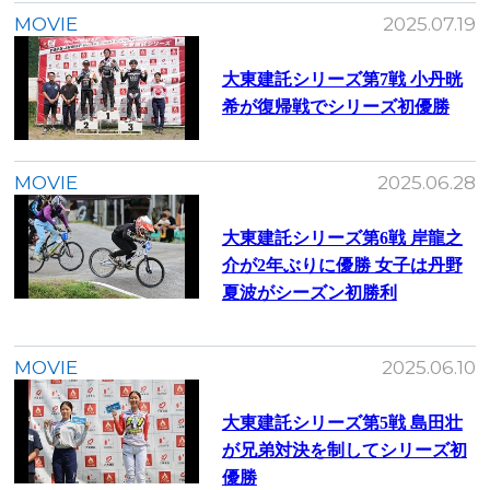
MOVIE
2025.07.19
大東建託シリーズ第7戦 ⼩丹晄
希が復帰戦でシリーズ初優勝
MOVIE
2025.06.28
大東建託シリーズ第6戦 岸龍之
介が2年ぶりに優勝 女子は丹野
夏波がシーズン初勝利
MOVIE
2025.06.10
大東建託シリーズ第5戦 島田壮
が兄弟対決を制してシリーズ初
優勝