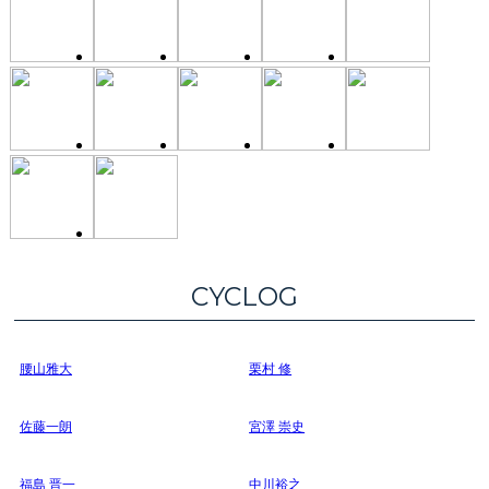
CYCLOG
腰山雅大
栗村 修
佐藤一朗
宮澤 崇史
福島 晋一
中川裕之