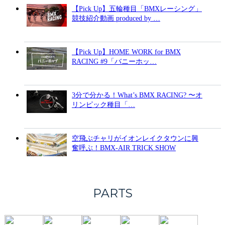
【Pick Up】五輪種目「BMXレーシング」
競技紹介動画 produced by …
【Pick Up】HOME WORK for BMX
RACING #9「バニーホッ…
3分で分かる！What’s BMX RACING? 〜オ
リンピック種目「…
空飛ぶチャリがイオンレイクタウンに興
奮呼ぶ！BMX-AIR TRICK SHOW
PARTS