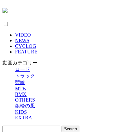
VIDEO
NEWS
CYCLOG
FEATURE
動画カテゴリー
ロード
トラック
競輪
MTB
BMX
OTHERS
銀輪の風
KIDS
EXTRA