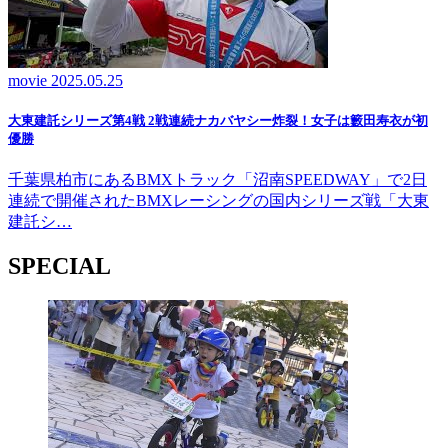
movie
2025.05.25
大東建託シリーズ第4戦 2戦連続ナカバヤシー炸裂！女子は籔田寿衣が初
優勝
千葉県柏市にあるBMXトラック「沼南SPEEDWAY」で2日
連続で開催されたBMXレーシングの国内シリーズ戦「大東
建託シ…
SPECIAL