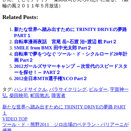
輪の風２０１１年５月放送）
Related Posts:
新たな世界へ踏み出すために TRINITY DRIVEの夢路
PART１
自転車漫画夜話 宮尾 岳×石渡 治×渡辺 航 Part２
SMILE from BMX 田中光太郎 Part２
自転車で夢をつなぐ ツール・ド・シクルロード20年計
画 Part２
2012ガールズサマーキャンプ ～次世代のスピードスタ
ーを探せ！～ PART２
2012全日本MTB選手権XCO Part２
タグ:
ハンドサイクル
,
パラサイクリング
,
ビルダー
,
宇賀神一
弘
,
柴田映司
,
町田敦志
,
障害者
新たな世界へ踏み出すために TRINITY DRIVEの夢路 PART
１
VIDEO TOP
ツール・ド・熊野2011 ジロ出場のベテラン・バリアーニが
優勝