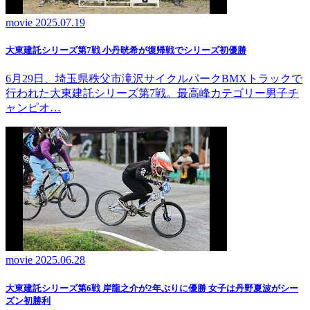
movie
2025.07.19
大東建託シリーズ第7戦 ⼩丹晄希が復帰戦でシリーズ初優勝
6月29日、埼玉県秩父市滝沢サイクルパークBMXトラックで
行われた大東建託シリーズ第7戦。最高峰カテゴリー男子チ
ャンピオ…
movie
2025.06.28
大東建託シリーズ第6戦 岸龍之介が2年ぶりに優勝 女子は丹野夏波がシー
ズン初勝利