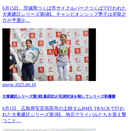
6月15日、茨城県つくば市サイクルパークつくばで行われた
大東建託シリーズ第6戦。チャンピオンシップ男子は岸龍之
介が予選か…
movie
2025.06.10
大東建託シリーズ第5戦 島田壮が兄弟対決を制してシリーズ初優勝
6月1日、広島県安芸高田市の土師ダムBMX TRACKで行わ
れた大東建託シリーズ第5戦。地元でライバルたちを迎え撃
つこと…