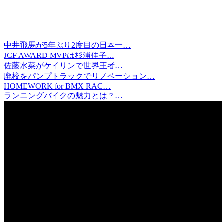
中井飛馬が5年ぶり2度目の日本一…
JCF AWARD MVPは杉浦佳子…
佐藤水菜がケイリンで世界王者…
廃校をパンプトラックでリノベーション…
HOMEWORK for BMX RAC…
ランニングバイクの魅力とは？…