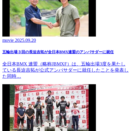
movie
2025.09.20
五輪出場３回の長迫吉拓が全日本BMX連盟のアンバサダーに就任
全日本BMX 連盟（略称JBMXF）は、五輪出場3度を果たし
ている長迫吉拓が公式アンバサダーに就任したことを発表し
た同時…