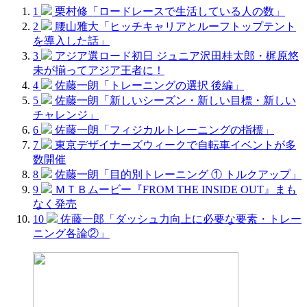
1
栗村修「ロードレースで生活している人の数」
2
腰山雅大「ヒッチキャリアとルーフトップテント
を導入した話」
3
アジア選ロード初日 ジュニア沢田桂太郎・梶原悠
未が揃ってアジア王者に！
4
佐藤一朗「トレーニングの選択 後編」
5
佐藤一朗「新しいシーズン・新しい目標・新しい
チャレンジ」
6
佐藤一朗「フィジカルトレーニングの指標」
7
東京デザイナーズウィークで自転車イベントが多
数開催
8
佐藤一朗「目的別トレーニング ① トルクアップ」
9
ＭＴＢムービー『FROM THE INSIDE OUT』まも
なく発売
10
佐藤一郎「ダッシュ力向上に必要な要素・トレー
ニング各論②」