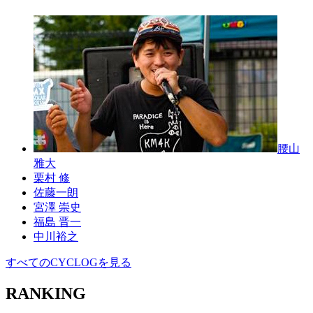
腰山
雅大
栗村 修
佐藤一朗
宮澤 崇史
福島 晋一
中川裕之
すべてのCYCLOGを見る
RANKING