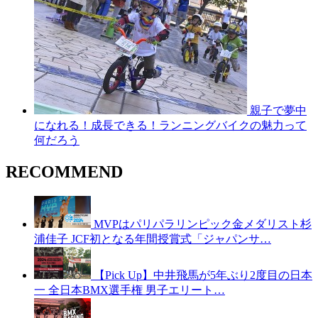
親子で夢中
になれる！成長できる！ランニングバイクの魅力って
何だろう
RECOMMEND
MVPはパリパラリンピック金メダリスト杉
浦佳子 JCF初となる年間授賞式「ジャパンサ…
【Pick Up】中井飛馬が5年ぶり2度目の日本
一 全日本BMX選手権 男子エリート…