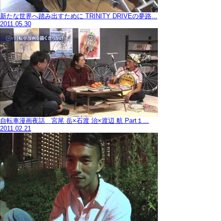
新たな世界へ踏み出すために TRINITY DRIVEの夢路...
2011.05.30
自転車漫画夜話 宮尾 岳×石渡 治×渡辺 航 Part１...
2011.02.21