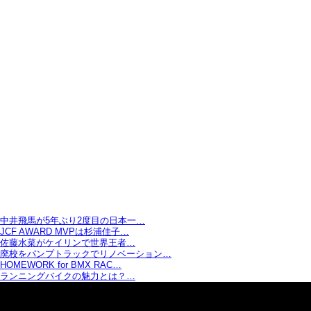
中井飛馬が5年ぶり2度目の日本一…
JCF AWARD MVPは杉浦佳子…
佐藤水菜がケイリンで世界王者…
廃校をパンプトラックでリノベーション…
HOMEWORK for BMX RAC…
ランニングバイクの魅力とは？…