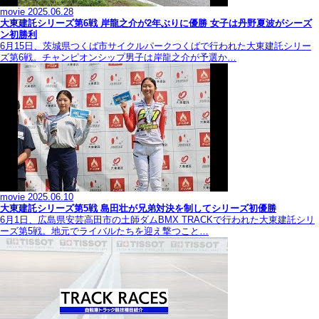
movie
2025.06.28
大東建託シリーズ第6戦 岸龍之介が2年ぶりに優勝 女子は丹野夏波がシーズ
ン初勝利
6月15日、茨城県つくば市サイクルパークつくばで行われた大東建託シリー
ズ第6戦。チャンピオンシップ男子は岸龍之介が予選か…
movie
2025.06.10
大東建託シリーズ第5戦 島田壮が兄弟対決を制してシリーズ初優勝
6月1日、広島県安芸高田市の土師ダムBMX TRACKで行われた大東建託シリ
ーズ第5戦。地元でライバルたちを迎え撃つこと…