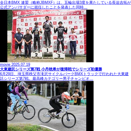
全日本BMX 連盟（略称JBMXF）は、五輪出場3度を果たしている長迫吉拓が
公式アンバサダーに就任したことを発表した同時…
movie
2025.07.19
大東建託シリーズ第7戦 ⼩丹晄希が復帰戦でシリーズ初優勝
6月29日、埼玉県秩父市滝沢サイクルパークBMXトラックで行われた大東建
託シリーズ第7戦。最高峰カテゴリー男子チャンピオ…