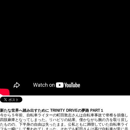
新たな世界へ踏み出すために TRINITY DRIVEの夢路 PART１
今から５年前、自転車ライターの町田敦志さんは自転車事故で脊椎を損傷し
四肢麻痺となってしまった。リハビリの結果、僅かながら腕の力を取り戻し
たものの、下半身の自由は失ったまま。公私ともに満喫していた自転車ライ
フを一瞬にして奪われてしまった。それでも町田さんは再び自転車が常に共