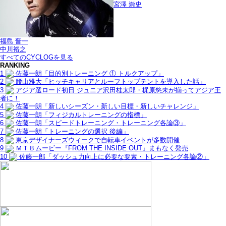
宮澤 崇史
福島 晋一
中川裕之
すべてのCYCLOGを見る
RANKING
1
佐藤一朗「目的別トレーニング ① トルクアップ」
2
腰山雅大「ヒッチキャリアとルーフトップテントを導入した話」
3
アジア選ロード初日 ジュニア沢田桂太郎・梶原悠未が揃ってアジア王
者に！
4
佐藤一朗「新しいシーズン・新しい目標・新しいチャレンジ」
5
佐藤一朗「フィジカルトレーニングの指標」
6
佐藤一朗「スピードトレーニング・トレーニング各論③」
7
佐藤一朗「トレーニングの選択 後編」
8
東京デザイナーズウィークで自転車イベントが多数開催
9
ＭＴＢムービー『FROM THE INSIDE OUT』まもなく発売
10
佐藤一郎「ダッシュ力向上に必要な要素・トレーニング各論②」