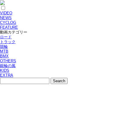
VIDEO
NEWS
CYCLOG
FEATURE
動画カテゴリー
ロード
トラック
競輪
MTB
BMX
OTHERS
銀輪の風
KIDS
EXTRA