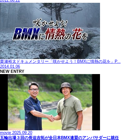
2012.06.22
栗瀬裕太ドキュメンタリー「咲かせよう！BMXに情熱の花を」P...
2014.01.06
NEW ENTRY
movie
2025.09.20
五輪出場３回の長迫吉拓が全日本BMX連盟のアンバサダーに就任