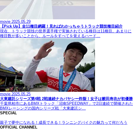
movie
2025.05.29
【Pick Up】全11種目網羅！見ればわかっちゃうトラック競技種目紹介
現在、トラック競技の世界選手権で実施されている種目は11種目。あまりに
種目数が多いことから、ルールをすべてを覚えるハード…
movie
2025.05.25
大東建託シリーズ第4戦 2戦連続ナカバヤシー炸裂！女子は籔田寿衣が初優勝
千葉県柏市にあるBMXトラック「沼南SPEEDWAY」で2日連続で開催された
BMXレーシングの国内シリーズ戦「大東建託シ…
SPECIAL
親子で夢中になれる！成長できる！ランニングバイクの魅力って何だろう
OFFICIAL CHANNEL