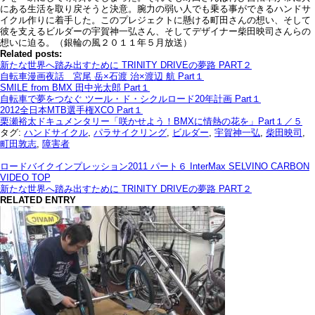
にある生活を取り戻そうと決意。腕力の弱い人でも乗る事ができるハンドサ
イクル作りに着手した。このプレジェクトに懸ける町田さんの想い、そして
彼を支えるビルダーの宇賀神一弘さん、そしてデザイナー柴田映司さんらの
想いに迫る。（銀輪の風２０１１年５月放送）
Related posts:
新たな世界へ踏み出すために TRINITY DRIVEの夢路 PART２
自転車漫画夜話 宮尾 岳×石渡 治×渡辺 航 Part１
SMILE from BMX 田中光太郎 Part１
自転車で夢をつなぐ ツール・ド・シクルロード20年計画 Part１
2012全日本MTB選手権XCO Part１
栗瀬裕太ドキュメンタリー「咲かせよう！BMXに情熱の花を」Part１／５
タグ:
ハンドサイクル
,
パラサイクリング
,
ビルダー
,
宇賀神一弘
,
柴田映司
,
町田敦志
,
障害者
ロードバイクインプレッション2011 パート６ InterMax SELVINO CARBON
VIDEO TOP
新たな世界へ踏み出すために TRINITY DRIVEの夢路 PART２
RELATED ENTRY