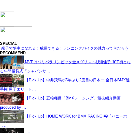
SPECIAL
親子で夢中になれる！成長できる！ランニングバイクの魅力って何だろう
RECOMMEND
MVPはパリパラリンピック金メダリスト杉浦佳子 JCF初とな
る年間授賞式「ジャパンサ…
【Pick Up】中井飛馬が5年ぶり2度目の日本一 全日本BMX選
手権 男子エリート…
【Pick Up】五輪種目「BMXレーシング」競技紹介動画
produced by …
【Pick Up】HOME WORK for BMX RACING #9「バニーホ
ッ…