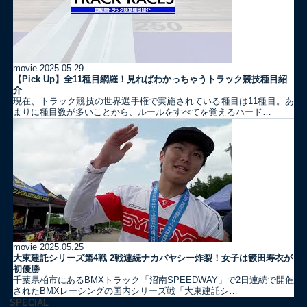
movie
2025.05.29
【Pick Up】全11種目網羅！見ればわかっちゃうトラック競技種目紹
介
現在、トラック競技の世界選手権で実施されている種目は11種目。あ
まりに種目数が多いことから、ルールをすべてを覚えるハード…
movie
2025.05.25
大東建託シリーズ第4戦 2戦連続ナカバヤシー炸裂！女子は籔田寿衣が
初優勝
千葉県柏市にあるBMXトラック「沼南SPEEDWAY」で2日連続で開催
されたBMXレーシングの国内シリーズ戦「大東建託シ…
SPECIAL