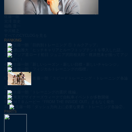
佐藤一朗
宮澤 崇史
福島 晋一
中川裕之
すべてのCYCLOGを見る
RANKING
1
佐藤一朗「目的別トレーニング ① トルクアップ」
2
腰山雅大「ヒッチキャリアとルーフトップテントを導入した話」
3
アジア選ロード初日 ジュニア沢田桂太郎・梶原悠未が揃ってアジ
ア王者に！
4
佐藤一朗「新しいシーズン・新しい目標・新しいチャレンジ」
5
佐藤一朗「フィジカルトレーニングの指標」
6
佐藤一朗「スピードトレーニング・トレーニング各論
③」
7
佐藤一朗「トレーニングの選択 後編」
8
東京デザイナーズウィークで自転車イベントが多数開催
9
ＭＴＢムービー『FROM THE INSIDE OUT』まもなく発売
10
佐藤一郎「ダッシュ力向上に必要な要素・トレーニング各論②」
PARTS