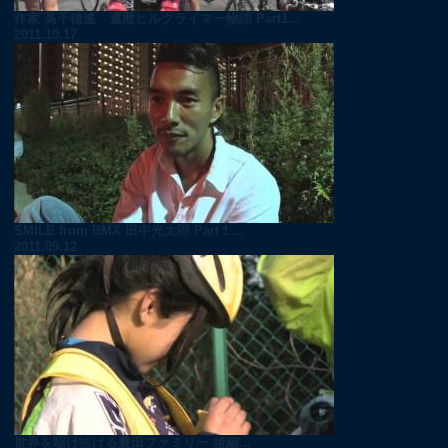
作家 高千穂遙 還暦ヒルクライマー物語 Part1...
2011.10.17
SMILE from BMX 田中光太郎 Part１...
2011.09.12
世界を駆け抜ける豊田ファミリー 後編...