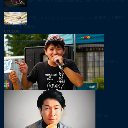
3分で分かる！What’s BMX RACING? 〜オリンピック種
目「…
空飛ぶチャリがイオンレイクタウンに興奮呼ぶ！BMX-
AIR TRICK SHOW
CYCLOG
腰山雅大
栗村 修