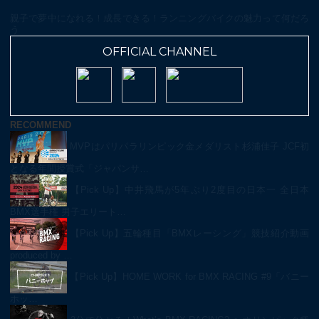
親子で夢中になれる！成長できる！ランニングバイクの魅力って何だろ
う
OFFICIAL CHANNEL
RECOMMEND
MVPはパリパラリンピック金メダリスト杉浦佳子 JCF初
となる年間授賞式「ジャパンサ…
【Pick Up】中井飛馬が5年ぶり2度目の日本一 全日本
BMX選手権 男子エリート…
【Pick Up】五輪種目「BMXレーシング」競技紹介動画
produced by …
【Pick Up】HOME WORK for BMX RACING #9「バニー
ホッ…