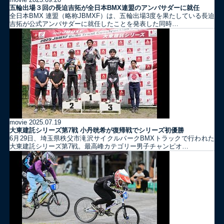
五輪出場３回の長迫吉拓が全日本BMX連盟のアンバサダーに就任
全日本BMX 連盟（略称JBMXF）は、五輪出場3度を果たしている長迫
吉拓が公式アンバサダーに就任したことを発表した同時…
movie
2025.07.19
大東建託シリーズ第7戦 ⼩丹晄希が復帰戦でシリーズ初優勝
6月29日、埼玉県秩父市滝沢サイクルパークBMXトラックで行われた
大東建託シリーズ第7戦。最高峰カテゴリー男子チャンピオ…