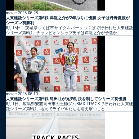
movie
2025.06.28
大東建託シリーズ第6戦 岸龍之介が2年ぶりに優勝 女子は丹野夏波が
シーズン初勝利
6月15日、茨城県つくば市サイクルパークつくばで行われた大東建託
シリーズ第6戦。チャンピオンシップ男子は岸龍之介が予選か…
movie
2025.06.10
大東建託シリーズ第5戦 島田壮が兄弟対決を制してシリーズ初優勝
6月1日、広島県安芸高田市の土師ダムBMX TRACKで行われた大東建
託シリーズ第5戦。地元でライバルたちを迎え撃つこと…