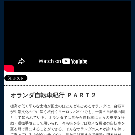
オランダ自転車紀行 ＰＡＲＴ２
標高が低く平らな土地が国土のほとんどを占めるオランダは、自転車
が生活文化の中に深く根付くヨーロッパの中でも、一番の自転車の国
として知られている。オランダでは昔から自転車は人々の重要な移
動・運搬手段として用いられ、今も街を歩けば様々な用途の自転車を
至る所で目にすることができる。そんなオランダの人々が誇りを持っ
て乗っているのがダッチバイク。見た目は重そうで無骨な印象だが、