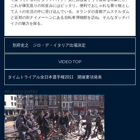
これが煉瓦造りの街並みにはピッタリ。便利でおしゃれな乗り物とし
て人々の生活の中に溶け込んでいる。オランダの首都アムステルダム
と近郊の街ナイメーヘンにある自転車博物館を訪ね、そんなダッチバ
イクの魅力を探る。
別府史之 ジロ・デ・イタリア出場決定
VIDEO TOP
タイムトライアル全日本選手権2011 開催要項発表
RELATED ENTRY