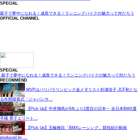
SPECIAL
親子で夢中になれる！成長できる！ランニングバイクの魅力って何だろう
OFFICIAL CHANNEL
SPECIAL
親子で夢中になれる！成長できる！ランニングバイクの魅力って何だろう
RECOMMEND
MVPはパリパラリンピック金メダリスト杉浦佳子 JCF初とな
る年間授賞式「ジャパンサ…
【Pick Up】中井飛馬が5年ぶり2度目の日本一 全日本BMX選
手権 男子エリート…
【Pick Up】五輪種目「BMXレーシング」競技紹介動画
produced by …