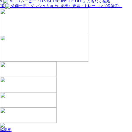
9
ＭＴＢムービー『FROM THE INSIDE OUT』まもなく発売
10
佐藤一郎「ダッシュ力向上に必要な要素・トレーニング各論②」
編集部