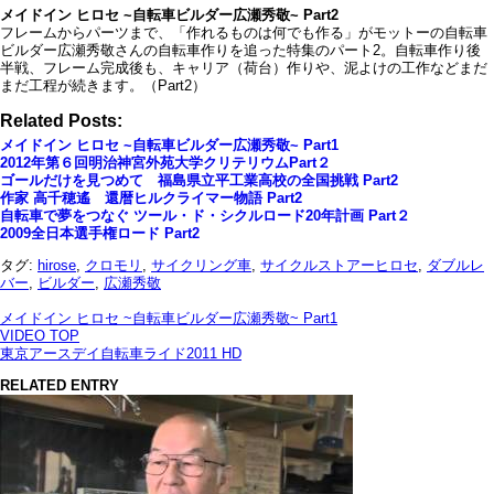
メイドイン ヒロセ ~自転車ビルダー広瀬秀敬~ Part2
フレームからパーツまで、「作れるものは何でも作る」がモットーの自転車
ビルダー広瀬秀敬さんの自転車作りを追った特集のパート2。自転車作り後
半戦、フレーム完成後も、キャリア（荷台）作りや、泥よけの工作などまだ
まだ工程が続きます。（Part2）
Related Posts:
メイドイン ヒロセ ~自転車ビルダー広瀬秀敬~ Part1
2012年第６回明治神宮外苑大学クリテリウムPart２
ゴールだけを見つめて 福島県立平工業高校の全国挑戦 Part2
作家 高千穂遙 還暦ヒルクライマー物語 Part2
自転車で夢をつなぐ ツール・ド・シクルロード20年計画 Part２
2009全日本選手権ロード Part2
タグ:
hirose
,
クロモリ
,
サイクリング車
,
サイクルストアーヒロセ
,
ダブルレ
バー
,
ビルダー
,
広瀬秀敬
メイドイン ヒロセ ~自転車ビルダー広瀬秀敬~ Part1
VIDEO TOP
東京アースデイ自転車ライド2011 HD
RELATED ENTRY