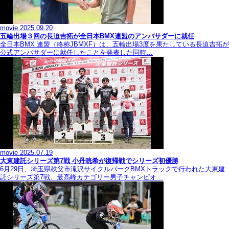
movie
2025.09.20
五輪出場３回の長迫吉拓が全日本BMX連盟のアンバサダーに就任
全日本BMX 連盟（略称JBMXF）は、五輪出場3度を果たしている長迫吉拓が
公式アンバサダーに就任したことを発表した同時…
movie
2025.07.19
大東建託シリーズ第7戦 ⼩丹晄希が復帰戦でシリーズ初優勝
6月29日、埼玉県秩父市滝沢サイクルパークBMXトラックで行われた大東建
託シリーズ第7戦。最高峰カテゴリー男子チャンピオ…