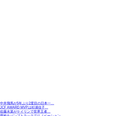
中井飛馬が5年ぶり2度目の日本一…
JCF AWARD MVPは杉浦佳子…
佐藤水菜がケイリンで世界王者…
廃校をパンプトラックでリノベーション…