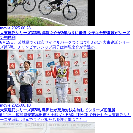
movie
2025.06.28
大東建託シリーズ第6戦 岸龍之介が2年ぶりに優勝 女子は丹野夏波がシーズ
ン初勝利
6月15日、茨城県つくば市サイクルパークつくばで行われた大東建託シリー
ズ第6戦。チャンピオンシップ男子は岸龍之介が予選か…
movie
2025.06.10
大東建託シリーズ第5戦 島田壮が兄弟対決を制してシリーズ初優勝
6月1日、広島県安芸高田市の土師ダムBMX TRACKで行われた大東建託シリ
ーズ第5戦。地元でライバルたちを迎え撃つこと…