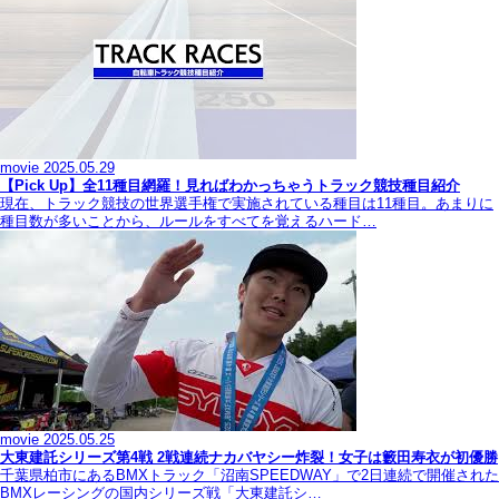
movie
2025.05.29
【Pick Up】全11種目網羅！見ればわかっちゃうトラック競技種目紹介
現在、トラック競技の世界選手権で実施されている種目は11種目。あまりに
種目数が多いことから、ルールをすべてを覚えるハード…
movie
2025.05.25
大東建託シリーズ第4戦 2戦連続ナカバヤシー炸裂！女子は籔田寿衣が初優勝
千葉県柏市にあるBMXトラック「沼南SPEEDWAY」で2日連続で開催された
BMXレーシングの国内シリーズ戦「大東建託シ…