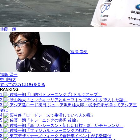
佐藤一朗
宮澤 崇史
福島 晋一
中川裕之
すべてのCYCLOGを見る
RANKING
1
佐藤一朗「目的別トレーニング ① トルクアップ」
2
腰山雅大「ヒッチキャリアとルーフトップテントを導入した話」
3
アジア選ロード初日 ジュニア沢田桂太郎・梶原悠未が揃ってアジア王
者に！
4
栗村修「ロードレースで生活している人の数」
5
佐藤一朗「トレーニングの選択 後編」
6
佐藤一朗「新しいシーズン・新しい目標・新しいチャレンジ」
7
佐藤一朗「フィジカルトレーニングの指標」
8
東京デザイナーズウィークで自転車イベントが多数開催