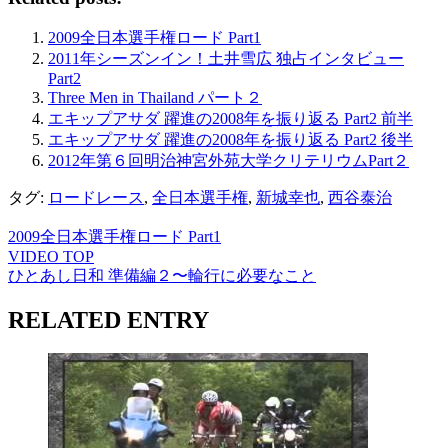
2009全日本選手権ロード Part1
2011年シーズンイン！土井雪広 独占インタビュー
Part2
Three Men in Thailand パート２
エキップアサダ 躍進の2008年を振り返る Part2 前半
エキップアサダ 躍進の2008年を振り返る Part2 後半
2012年第６回明治神宮外苑大学クリテリウムPart２
タグ:
ロードレース
,
全日本選手権
,
新城幸也
,
西谷泰治
2009全日本選手権ロード Part1
VIDEO TOP
ひとあし日和 準備編２〜輪行に必要なこと
RELATED ENTRY