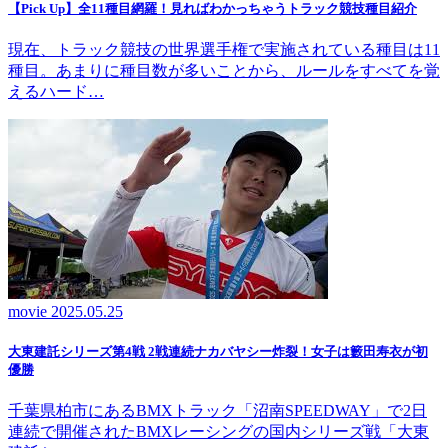
【Pick Up】全11種目網羅！見ればわかっちゃうトラック競技種目紹介
現在、トラック競技の世界選手権で実施されている種目は11
種目。あまりに種目数が多いことから、ルールをすべてを覚
えるハード…
movie
2025.05.25
大東建託シリーズ第4戦 2戦連続ナカバヤシー炸裂！女子は籔田寿衣が初
優勝
千葉県柏市にあるBMXトラック「沼南SPEEDWAY」で2日
連続で開催されたBMXレーシングの国内シリーズ戦「大東