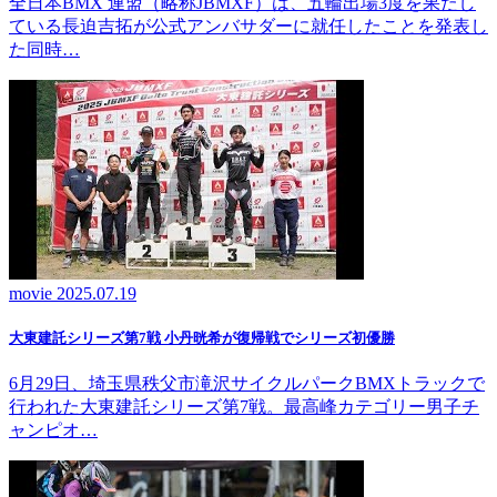
全日本BMX 連盟（略称JBMXF）は、五輪出場3度を果たし
ている長迫吉拓が公式アンバサダーに就任したことを発表し
た同時…
movie
2025.07.19
大東建託シリーズ第7戦 ⼩丹晄希が復帰戦でシリーズ初優勝
6月29日、埼玉県秩父市滝沢サイクルパークBMXトラックで
行われた大東建託シリーズ第7戦。最高峰カテゴリー男子チ
ャンピオ…