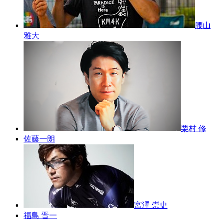
腰山
雅大
栗村 修
佐藤一朗
宮澤 崇史
福島 晋一