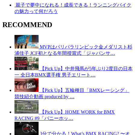
親子で夢中になれる！成長できる！ランニングバイク
の魅力って何だろう
RECOMMEND
MVPはパリパラリンピック金メダリスト杉
浦佳子 JCF初となる年間授賞式「ジャパンサ…
【Pick Up】中井飛馬が5年ぶり2度目の日本
一 全日本BMX選手権 男子エリート…
【Pick Up】五輪種目「BMXレーシング」
競技紹介動画 produced by …
【Pick Up】HOME WORK for BMX
RACING #9「バニーホッ…
3分で分かる！What’s BMX RACING? 〜オ