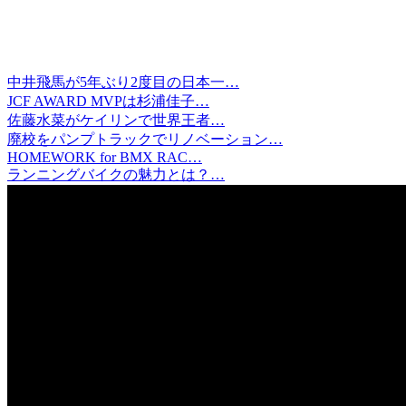
中井飛馬が5年ぶり2度目の日本一…
JCF AWARD MVPは杉浦佳子…
佐藤水菜がケイリンで世界王者…
廃校をパンプトラックでリノベーション…
HOMEWORK for BMX RAC…
ランニングバイクの魅力とは？…