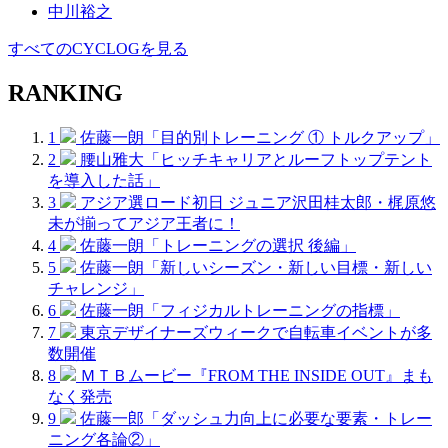
中川裕之
すべてのCYCLOGを見る
RANKING
1
佐藤一朗「目的別トレーニング ① トルクアップ」
2
腰山雅大「ヒッチキャリアとルーフトップテント
を導入した話」
3
アジア選ロード初日 ジュニア沢田桂太郎・梶原悠
未が揃ってアジア王者に！
4
佐藤一朗「トレーニングの選択 後編」
5
佐藤一朗「新しいシーズン・新しい目標・新しい
チャレンジ」
6
佐藤一朗「フィジカルトレーニングの指標」
7
東京デザイナーズウィークで自転車イベントが多
数開催
8
ＭＴＢムービー『FROM THE INSIDE OUT』まも
なく発売
9
佐藤一郎「ダッシュ力向上に必要な要素・トレー
ニング各論②」