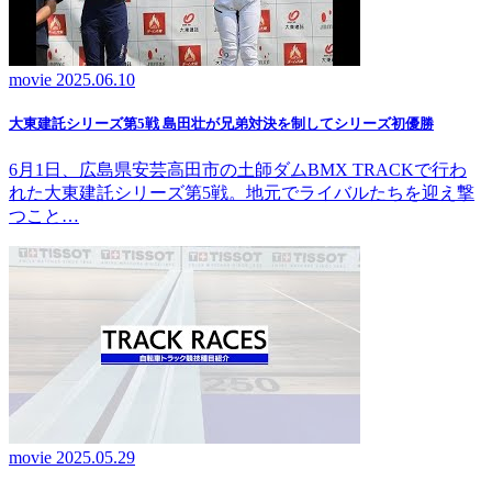
movie
2025.06.10
大東建託シリーズ第5戦 島田壮が兄弟対決を制してシリーズ初優勝
6月1日、広島県安芸高田市の土師ダムBMX TRACKで行わ
れた大東建託シリーズ第5戦。地元でライバルたちを迎え撃
つこと…
movie
2025.05.29