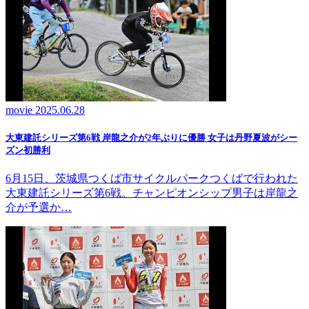
movie
2025.06.28
大東建託シリーズ第6戦 岸龍之介が2年ぶりに優勝 女子は丹野夏波がシー
ズン初勝利
6月15日、茨城県つくば市サイクルパークつくばで行われた
大東建託シリーズ第6戦。チャンピオンシップ男子は岸龍之
介が予選か…